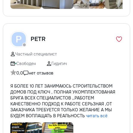
P
PETR
Частный специалист
Свободен
Гидигич
0,0
нет отзывов
Я БОЛЕЕ 10 ЛЕТ ЗАНИМАЮСЬ СТРОИТЕЛЬСТВОМ
ДОМОВ ПОД КЛЮЧ , ПОЛНАЯ УКОМПЛЕКТОВАНАЯ
БРИГА ВСЕХ СПЕЦИАЛИСТОВ ,,РАБОТЕМ
КАЧЕСТВЕННО ПОДХОД К РАБОТЕ СЕРЬЗНАЯ ,ОТ
ЗАКАЗЧИКА ТРЕБУЕТСЯ ТОЛЬКО ЖЕЛАНИЕ А МЫ
БУДЕМ ВОПЛАЩАТЬ В РЕАЛЬНОСТЬ
читать всё