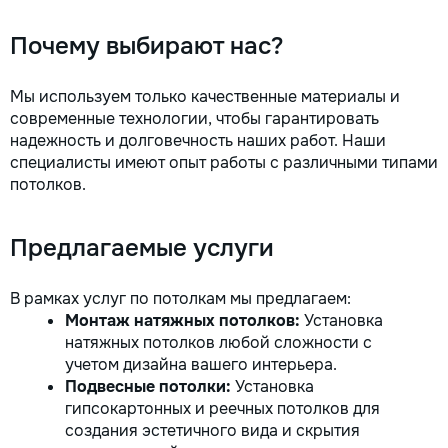
Почему выбирают нас?
Мы используем только качественные материалы и
современные технологии, чтобы гарантировать
надежность и долговечность наших работ. Наши
специалисты имеют опыт работы с различными типами
потолков.
Предлагаемые услуги
В рамках услуг по потолкам мы предлагаем:
Монтаж натяжных потолков:
Установка
натяжных потолков любой сложности с
учетом дизайна вашего интерьера.
Подвесные потолки:
Установка
гипсокартонных и реечных потолков для
создания эстетичного вида и скрытия