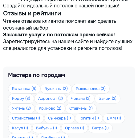
Создайте идеальный потолок с нашей помощью!
Отзывы и рейтинги
Чтение отзывов клиентов поможет вам сделать
осознанный выбор.
Закажите услуги по потолкам прямо сейчас!
Зарегистрируйтесь на нашем сайте и найдите лучших
специалистов для установки и ремонта потолков!
Мастера по городам
Ботаника (5)
Буюканы (3)
Рышкановка (3)
Кодру (3)
Аэропорт (2)
Чокана (2)
Бачой (2)
Унгень (2)
Криково (2)
Ставчены (1)
Страйстены (1)
Сынжера (1)
Тогатин (1)
БАМ (1)
Кагул (1)
Бубуечь (1)
Оргеев (1)
Ватра (1)
Гидигич (1)
Думбрава (1)