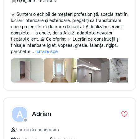
0,0
нет отзывов
🔹 Suntem o echipă de meșteri profesioniști, specializați în
lucrări interioare și exterioare, pregătiți să transformăm
orice proiect într-o lucrare de calitate! Realizăm servicii
complete – la cheie, de la A la Z, adaptate nevoilor
fiecărui client. 🧰 Ce oferim: ✅ Lucrări de construcții și
finisaje interioare (glet, vopsea, gresie, faianță, rigips,
parchet e...
читать всё
A
Adrian
Частный специалист