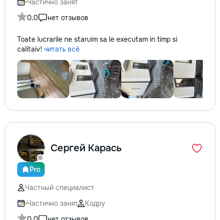
Частично занят
0,0
нет отзывов
Toate lucrarile ne staruim sa le executam in timp si
calitaiv!
читать всё
Сергей Карась
Pro
Частный специалист
Частично занят
Кодру
0,0
нет отзывов