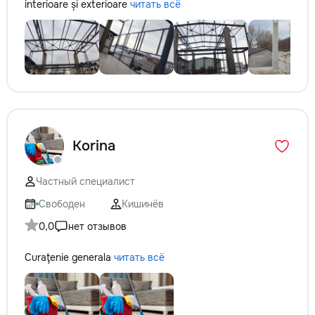
interioare și exterioare
читать всё
Korina
Частный специалист
Свободен
Кишинёв
0,0
нет отзывов
Curaţenie generala
читать всё