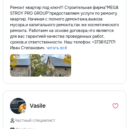
Ремонт квартир под ключ!!! Строительная фирма"MEGA
STROY PRO GROUP"предоставляем услуги по ремонту
квартир. Начиная с полного демонтажа,вывоза
мусора,и капитального ремонта,так же косметического
ремонта. Работаем на основе договора,что является
для вас гарантией качества проведенных работ,
сроков,и ответственности. Наш телефон: +37361127171
Иван Степанович.
читать всё
Vasile
Частный специалист