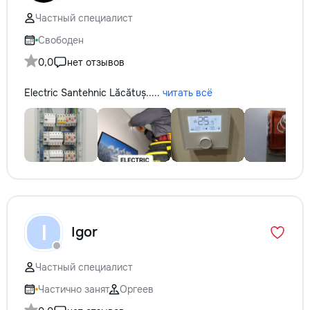
Частный специалист
Свободен
0,0
нет отзывов
Electric Santehnic Lăcătuș.....
читать всё
I
Igor
Частный специалист
Частично занят
Оргеев