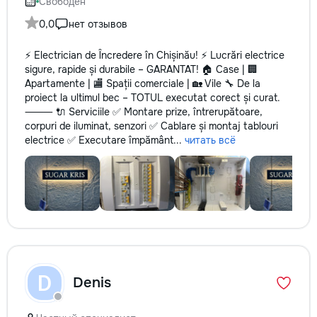
Свободен
0,0
нет отзывов
⚡️ Electrician de Încredere în Chișinău! ⚡️ Lucrări electrice
sigure, rapide și durabile – GARANTAT! 🏠 Case | 🏢
Apartamente | 🏬 Spații comerciale | 🏡 Vile 🔧 De la
proiect la ultimul bec – TOTUL executat corect și curat.
⸻ 🔌 Serviciile ✅ Montare prize, întrerupătoare,
corpuri de iluminat, senzori ✅ Cablare și montaj tablouri
electrice ✅ Executare împământ...
читать всё
D
Denis