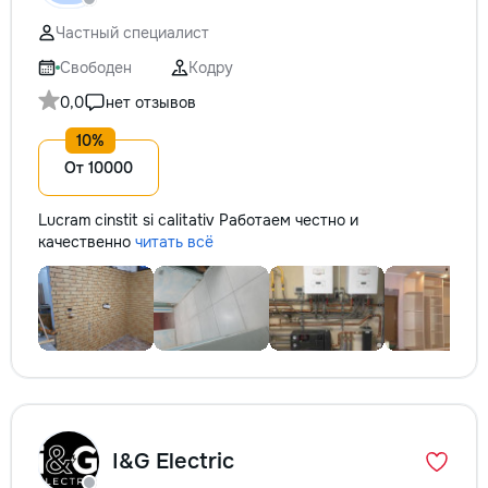
Частный специалист
Свободен
Кодру
0,0
нет отзывов
От 10000
Lucram cinstit si calitativ Работаем честно и
качественно
читать всё
I&G Electric