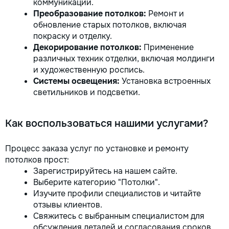
коммуникаций.
Преобразование потолков:
Ремонт и
обновление старых потолков, включая
покраску и отделку.
Декорирование потолков:
Применение
различных техник отделки, включая молдинги
и художественную роспись.
Системы освещения:
Установка встроенных
светильников и подсветки.
Как воспользоваться нашими услугами?
Процесс заказа услуг по установке и ремонту
потолков прост:
Зарегистрируйтесь на нашем сайте.
Выберите категорию "Потолки".
Изучите профили специалистов и читайте
отзывы клиентов.
Свяжитесь с выбранным специалистом для
обсуждения деталей и согласования сроков.