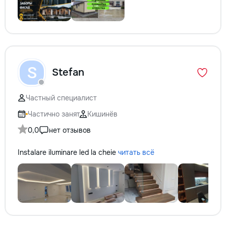
S
Stefan
Частный специалист
Частично занят
Кишинёв
0,0
нет отзывов
Instalare iluminare led la cheie
читать всё