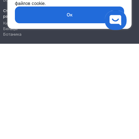
Ботаника
Ботаника
файлов cookie.
Строительно-монтажные
Ок
работы
Кишинёв
Бельцы
Ботаника
Блог
Правила
Цены на услуги
Помощь
Политика конфиденциальности
Cookies
Напиши в поддержку