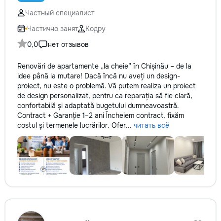
reparație veți rămâne cu schema
comunicațiilor ascunse și
Частный специалист
fotografiile tuturor etapelor
Частично занят
Кодру
importante. Curățenie
profesională Predăm
0,0
нет отзывов
apartamentul complet pregătit
pentru locuit – curat, fără praf și
Renovări de apartamente „la cheie” în Chișinău – de la
fără deșeuri de construcție.
idee până la mutare! Dacă încă nu aveți un design-
Prețuri orientative pentru
proiect, nu este o problemă. Vă putem realiza un proiect
materiale: Prețurile depind de țara
de design personalizat, pentru ca reparația să fie clară,
producătorului, brand, colecție și
confortabilă și adaptată bugetului dumneavoastră.
categoria produsului. Gresie
Contract + Garanție 1–2 ani Încheiem contract, fixăm
porțelanată – de la 350–800+
costul și termenele lucrărilor. Ofer...
читать всё
lei/m² Laminat – de la 180–450+
lei/m² Materiale pentru lucrări
brute – de la 1 500–2 500 lei/m²
de apartament Uși interioare – de
la 2 500–7 000+ lei/set Tavan
extensibil – de la 120–200 lei/m²
Calitatea noastră – confortul
dumneavoastră! Realizăm
interiorul cât mai aproape posibil
de proiectul de design, cu atenție