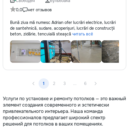
Свободен
Бульбоака
0,0
нет отзывов
Bună ziua mă numesc Adrian ofer lucrări electrice, lucrări
de santehnică, sudare, acoperișuri, lucrări de construcții
beton, zidărie, tencuială steașcă
читать всё
1
2
3
...
6
Услуги по установке и ремонту потолков — это важный
элемент создания современного и эстетически
привлекательного интерьера. Наша команда
профессионалов предлагает широкий спектр
решений для потолков в ваших помещениях.