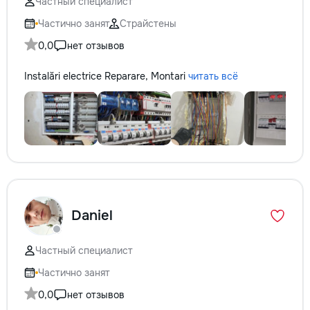
Частный специалист
Частично занят
Страйстены
0,0
нет отзывов
Instalări electrice Reparare, Montari
читать всё
Daniel
Частный специалист
Частично занят
0,0
нет отзывов