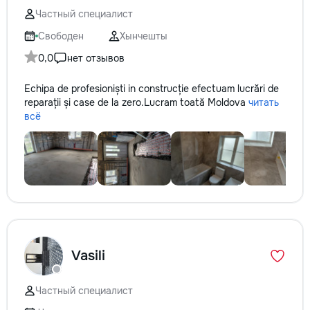
Частный специалист
Свободен
Хынчешты
0,0
нет отзывов
Echipa de profesioniști in construcție efectuam lucrări de
reparații și case de la zero.Lucram toată Moldova
читать
всё
Vasili
Частный специалист