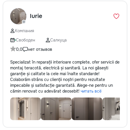
Iurie
Компания
Свободен
Салкуца
0,0
нет отзывов
Specializat în reparații interioare complete, ofer servicii de
montaj teracotă, electrică și sanitară. La noi găsești
garanție și calitate la cele mai înalte standarde!
Colaborăm strâns cu clienții noștri pentru rezultate
impecabile și satisfacție garantată. Alege-ne pentru un
cămin renovat cu adevărat deosebit!
читать всё