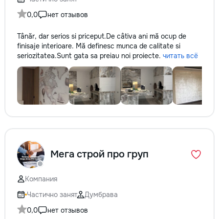
0,0
нет отзывов
Tânăr, dar serios si priceput.De câtiva ani mă ocup de
finisaje interioare. Mă definesc munca de calitate si
seriozitatea.Sunt gata sa preiau noi proiecte.
читать всё
Мега строй про груп
Компания
Частично занят
Думбрава
0,0
нет отзывов