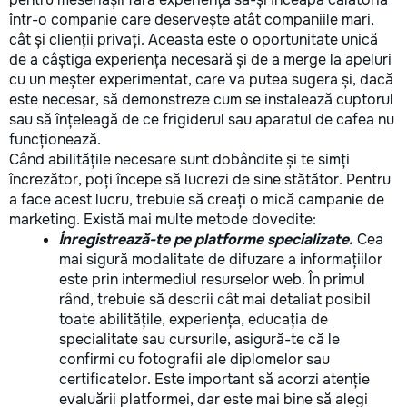
într-o companie care deservește atât companiile mari,
cât și clienții privați. Aceasta este o oportunitate unică
de a câștiga experiența necesară și de a merge la apeluri
cu un meșter experimentat, care va putea sugera și, dacă
este necesar, să demonstreze cum se instalează cuptorul
sau să înțeleagă de ce frigiderul sau aparatul de cafea nu
funcționează.
Când abilitățile necesare sunt dobândite și te simți
încrezător, poți începe să lucrezi de sine stătător. Pentru
a face acest lucru, trebuie să creați o mică campanie de
marketing. Există mai multe metode dovedite:
Înregistrează-te pe platforme specializate.
Cea
mai sigură modalitate de difuzare a informațiilor
este prin intermediul resurselor web. În primul
rând, trebuie să descrii cât mai detaliat posibil
toate abilitățile, experiența, educația de
specialitate sau cursurile, asigură-te că le
confirmi cu fotografii ale diplomelor sau
certificatelor. Este important să acorzi atenție
evaluării platformei, dar este mai bine să alegi