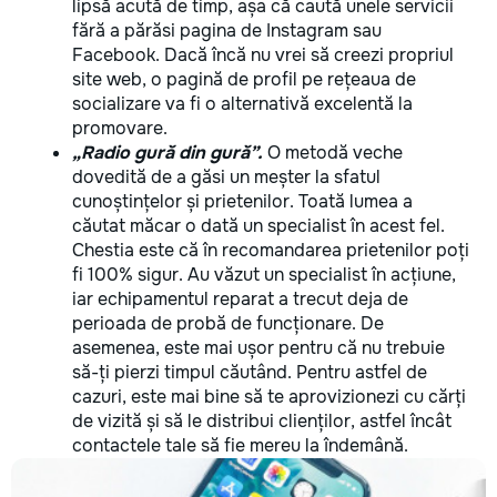
lipsă acută de timp, așa că caută unele servicii
fără a părăsi pagina de Instagram sau
Facebook. Dacă încă nu vrei să creezi propriul
site web, o pagină de profil pe rețeaua de
socializare va fi o alternativă excelentă la
promovare.
„Radio gură din gură”.
O metodă veche
dovedită de a găsi un meșter la sfatul
cunoștințelor și prietenilor. Toată lumea a
căutat măcar o dată un specialist în acest fel.
Chestia este că în recomandarea prietenilor poți
fi 100% sigur. Au văzut un specialist în acțiune,
iar echipamentul reparat a trecut deja de
perioada de probă de funcționare. De
asemenea, este mai ușor pentru că nu trebuie
să-ți pierzi timpul căutând. Pentru astfel de
cazuri, este mai bine să te aprovizionezi cu cărți
de vizită și să le distribui clienților, astfel încât
contactele tale să fie mereu la îndemână.