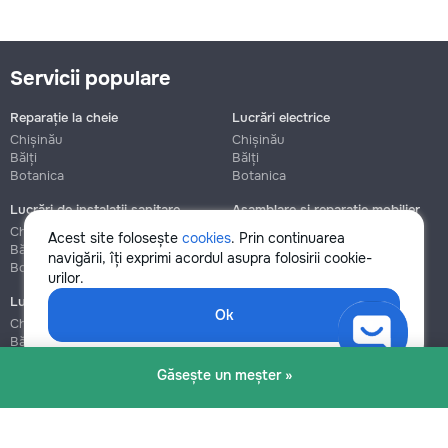
Servicii populare
Reparație la cheie
Lucrări electrice
Chișinău
Chișinău
Bălți
Bălți
Botanica
Botanica
Lucrări de instalații sanitare
Asamblare și reparație mobilier
Chișinău
Chișinău
Acest site folosește
cookies
. Prin continuarea
Bălți
Bălți
navigării, îți exprimi acordul asupra folosirii cookie-
Botanica
Botanica
urilor.
Lucrări de construcție și instalare
Ok
Chișinău
Bălți
Botanica
Găsește un meșter »
Blog