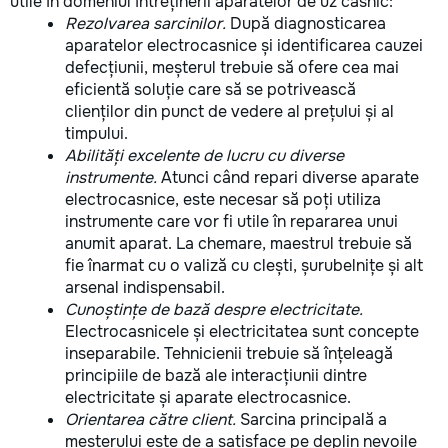
utile în domeniul întreținerii aparatelor de uz casnic:
Rezolvarea sarcinilor.
După diagnosticarea
aparatelor electrocasnice și identificarea cauzei
defecțiunii, meșterul trebuie să ofere cea mai
eficientă soluție care să se potrivească
clienților din punct de vedere al prețului și al
timpului.
Abilități excelente de lucru cu diverse
instrumente.
Atunci când repari diverse aparate
electrocasnice, este necesar să poți utiliza
instrumente care vor fi utile în repararea unui
anumit aparat. La chemare, maestrul trebuie să
fie înarmat cu o valiză cu clești, șurubelnițe și alt
arsenal indispensabil.
Cunoștințe de bază despre electricitate.
Electrocasnicele și electricitatea sunt concepte
inseparabile. Tehnicienii trebuie să înțeleagă
principiile de bază ale interacțiunii dintre
electricitate și aparate electrocasnice.
Orientarea către client.
Sarcina principală a
meșterului este de a satisface pe deplin nevoile