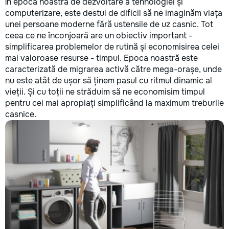
În epoca noastră de dezvoltare a tehnologiei și
reparație veți rămâne cu schema
не включается? Н
computerizare, este destul de dificil să ne imaginăm viața
comunicațiilor ascunse și
покупать новую! 
unei persoane moderne fără ustensile de uz casnic. Tot
fotografiile tuturor etapelor
бюджет.
importante. Curățenie
ceea ce ne înconjoară are un obiectiv important -
profesională Predăm
simplificarea problemelor de rutină și economisirea celei
apartamentul complet pregătit
mai valoroase resurse - timpul. Epoca noastră este
pentru locuit – curat, fără praf și
caracterizată de migrarea activă către mega-orașe, unde
fără deșeuri de construcție.
nu este atât de ușor să ținem pasul cu ritmul dinamic al
Prețuri orientative pentru
vieții. Și cu toții ne străduim să ne economisim timpul
materiale: Prețurile depind de țara
pentru cei mai apropiați simplificând la maximum treburile
producătorului, brand, colecție și
casnice.
categoria produsului. Gresie
porțelanată – de la 350–800+
lei/m² Laminat – de la 180–450+
lei/m² Materiale pentru lucrări
brute – de la 1 500–2 500 lei/m²
de apartament Uși interioare – de
la 2 500–7 000+ lei/set Tavan
extensibil – de la 120–200 lei/m²
Calitatea noastră – confortul
dumneavoastră! Realizăm
interiorul cât mai aproape posibil
de proiectul de design, cu atenție