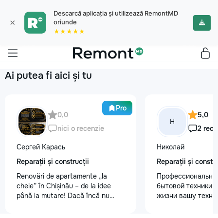
Descarcă aplicația și utilizează RemontMD
×
oriunde
★★★★★
Ai putea fi aici și tu
Pro
0,0
5,0
Н
nici o recenzie
2 rece
Сергей Карась
Николай
Reparații și construcții
Reparații și constru
Renovări de apartamente „la
Профессиональны
cheie” în Chișinău – de la idee
бытовой техники 
până la mutare! Dacă încă nu
жизни вашу техни
aveți un design-proiect, nu este o
честно и с гарант
problemă. Vă putem realiza un
главные преимуще