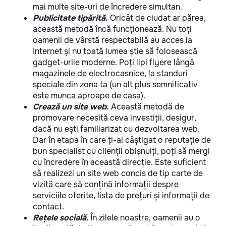
mai multe site-uri de încredere simultan.
Publicitate tipărită.
Oricât de ciudat ar părea,
această metodă încă funcționează. Nu toți
oamenii de vârstă respectabilă au acces la
Internet și nu toată lumea știe să folosească
gadget-urile moderne. Poți lipi flyere lângă
magazinele de electrocasnice, la standuri
speciale din zona ta (un alt plus semnificativ
este munca aproape de casa).
Crează un site web.
Această metodă de
promovare necesită ceva investiții, desigur,
dacă nu ești familiarizat cu dezvoltarea web.
Dar în etapa în care ți-ai câștigat o reputație de
bun specialist cu clienții obișnuiți, poți să mergi
cu încredere în această direcție. Este suficient
să realizezi un site web concis de tip carte de
vizită care să conțină informații despre
serviciile oferite, lista de prețuri și informații de
contact.
Rețele socială.
În zilele noastre, oamenii au o