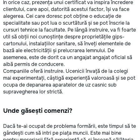
În orice caz, prezența unui certificat va inspira încredere
clientului, care apoi, datorită acestui factor, își va face
alegerea. Cei care doresc pot obține o educație de
specialitate sau pot lua o scurtătură și se pot înscrie la
cursuri tehnice la facultate. Pe lângă instruire, va fi foarte
util să obții noi cunoștințe despre proprietățile gips-
cartonului, instalațiilor sanitare, să înveți elementele de
bază ale electricității și prelucrarea lemnului. De
asemenea, este de dorit ca un angajat angajat oficial să
aibă permis de conducere.
Companiile oferă instruire. Ucenicii învață de la colegi
mai experimentați, câștigă experiență valoroasă și se pot
ocupa de depanarea aparatelor de uz casnic sub
supravegherea lor strictă.
Unde găsești comenzi?
Dacă te-ai ocupat de problema formării, este timpul să te
gândești cum să intri pe piața muncii. Este mai bine
pentru meseriașii fără experiență să-și înceapă călătoria