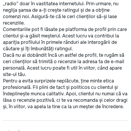
„radio” doar în vastitatea internetului. Prin urmare, nu
neglija șansa de a-ți crește ratingul și de a obține
comenzi noi. Asigură-te că le ceri clienților să-și lase
recenziile.
Comentariile pot fi lăsate pe platforma de profil prin care
clientul și-a găsit meșterul. Acest lucru va contribui la
apariția profilului în primele rânduri ale interogării de
căutare și îți îmbunătăți ratingul.
Dacă nu ai dobândit încă un astfel de profil, te rugăm să
ceri clienților să trimită o recenzie la adresa ta de e-mail
personală. Acest lucru poate fi util în viitor, când apare
site-ul tău.
Pentru a evita surprizele neplăcute, ține minte etica
profesională. Fii plini de tact și politicos cu clientul și
îndeplinește munca calitativ. Apoi, clientul nu numai că va
lăsa o recenzie pozitivă, ci te va recomanda și celor dragi
și, în viitor, va apela la tine ca la un meșter de încredere.