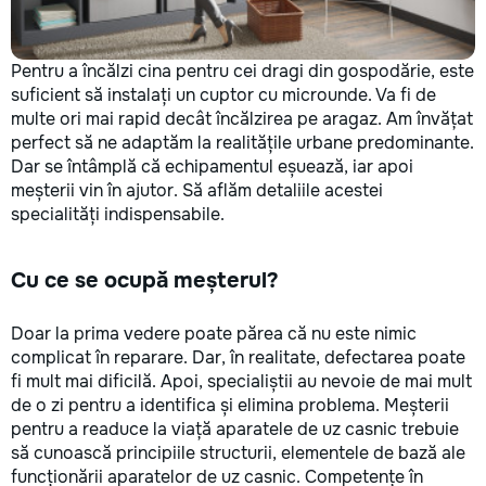
la fiecare detaliu. Contactați-ne
pentru o consultație gratuită și un
deviz fără obligații: 069 376 542
Pentru a încălzi cina pentru cei dragi din gospodărie, este
+373 603 31 178 Viber | WhatsApp
suficient să instalați un cuptor cu microunde. Va fi de
| Telegram Disponibili zilnic pentru
multe ori mai rapid decât încălzirea pe aragaz. Am învățat
consultații și programări. Deviz
perfect să ne adaptăm la realitățile urbane predominante.
gratuit Consultanță profesională
Dar se întâmplă că echipamentul eșuează, iar apoi
Soluții pentru orice buget
meșterii vin în ajutor. Să aflăm detaliile acestei
Reparații executate la timp și cu
specialități indispensabile.
responsabilitate. Transformăm
ideile în locuințe confortabile,
moderne și funcționale! Calitatea
Cu ce se ocupă meșterul?
noastră – liniștea și confortul
dumneavoastră!
Doar la prima vedere poate părea că nu este nimic
complicat în reparare. Dar, în realitate, defectarea poate
fi mult mai dificilă. Apoi, specialiștii au nevoie de mai mult
de o zi pentru a identifica și elimina problema. Meșterii
pentru a readuce la viață aparatele de uz casnic trebuie
să cunoască principiile structurii, elementele de bază ale
funcționării aparatelor de uz casnic. Competențe în