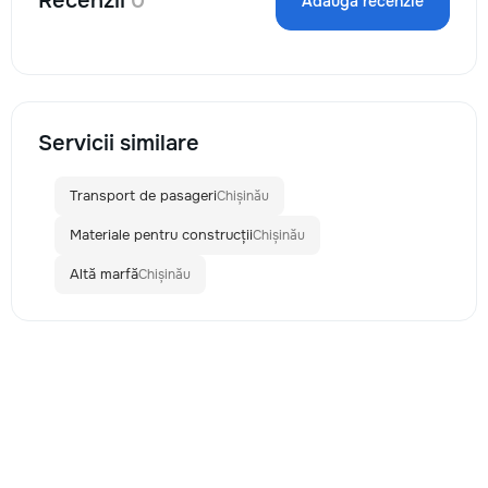
Recenzii
0
Adaugă recenzie
Servicii similare
Transport de pasageri
Chișinău
Materiale pentru construcții
Chișinău
Altă marfă
Chișinău