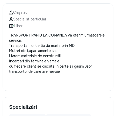
la fiecare detaliu. Contactați-ne
pentru o consultație gratuită și un
Chișinău
deviz fără obligații: 069 376 542
Specialist particular
+373 603 31 178 Viber | WhatsApp
| Telegram Disponibili zilnic pentru
Liber
consultații și programări. Deviz
TRANSPORT RAPID LA COMANDA va oferim urmatoarele
gratuit Consultanță profesională
servicii:
Soluții pentru orice buget
Transportam orice tip de marfa prin MD
Reparații executate la timp și cu
Mutari ofcii,apartamente sa.
responsabilitate. Transformăm
Livram materiale de constructii
ideile în locuințe confortabile,
Incarcari din terminale vamale
moderne și funcționale! Calitatea
cu fiecare client se discuta in parte sii gasim usor
noastră – liniștea și confortul
transportul de care are nevoie
dumneavoastră!
Specializări