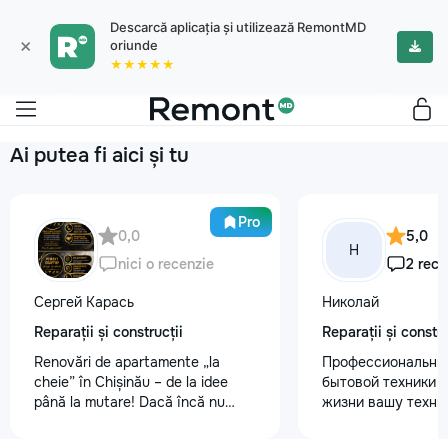
Descarcă aplicația și utilizează RemontMD
×
oriunde
★★★★★
Ai putea fi aici și tu
Pro
0,0
5,0
Н
nici o recenzie
2 rece
Сергей Карась
Николай
Reparații și construcții
Reparații și constru
Renovări de apartamente „la
Профессиональны
cheie” în Chișinău – de la idee
бытовой техники 
până la mutare! Dacă încă nu
жизни вашу техни
aveți un design-proiect, nu este o
честно и с гарант
problemă. Vă putem realiza un
главные преимуще