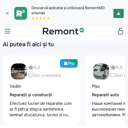
Descarcă aplicația și utilizează RemontMD
×
oriunde
★★★★★
Ai putea fi aici și tu
Pro
0,0
0,0
nici o recenzie
nici o
Vadim
Max
Reparații și construcții
Reparatii auto
Efectuez lucrari de reparatie cum
Наша компания пр
ar fi plitca stiajca santehnica
высококачественн
laminat stucaturca. lucrez si cu
автомобилями. М
lemnu cum ar fi vagonca cine are
предоставляем ус
nevoe apelati 068368379
полировки кузова 