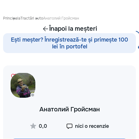
восстановления б
сколов и трещин 
стекле для обеспе
Principala
Tractări auto
Анатолий Гройсман
безопасности. Та
Înapoi la meșteri
оклейку защитным
полировку стекла 
Ești meșter? Înregistrează-te și primește 100
улучшения видимо
lei în portofel
царапин на кузове
Дополнительно пр
выпрямление вмят
покраски, нанесе
составов, тониров
соответствии с
законодательство
салона. Услуги по
хрома и антихром
автомобилю стиль
Анатолий Гройсман
пленка на фары з
повреждений. Мы
придерживаемся 
0,0
nici o recenzie
стандартов обслу
используя передо