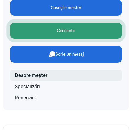
технологии. Дове
Găsește meșter
заботу о вашем а
он будет радовать
годы.
Contacte
Scrie un mesaj
Despre meșter
Specializări
Recenzii
0