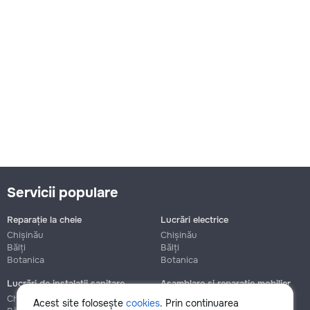
Servicii populare
Reparație la cheie
Lucrări electrice
Chișinău
Chișinău
Bălți
Bălți
Botanica
Botanica
Lucrări de instalații sanitare
Asamblare și reparație mobilier
Chișinău
Chișinău
Acest site folosește
cookies
. Prin continuarea