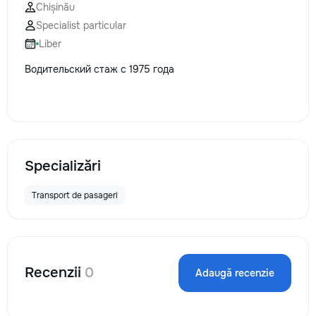
Chișinău
Specialist particular
Liber
Водительский стаж с 1975 года
Specializări
Transport de pasageri
Recenzii
0
Adaugă recenzie