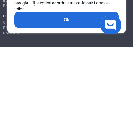
Bălți
Bălți
navigării, îți exprimi acordul asupra folosirii cookie-
Botanica
Botanica
urilor.
Lucrări de construcție și instalare
Ok
Chișinău
Bălți
Botanica
Blog
Reguli
Prețuri la servicii
Ajutor
Politica de confidențialitate
Cookies
Scrie în suport