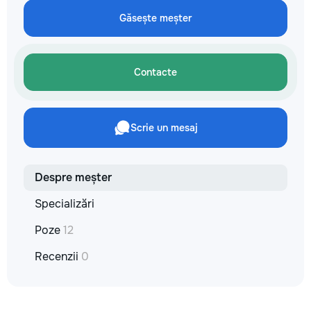
не включается? Не спешите
покупать новую! Спасем ваш
Găsește meșter
бюджет.
Contacte
Scrie un mesaj
Despre meșter
Specializări
Poze
12
Recenzii
0