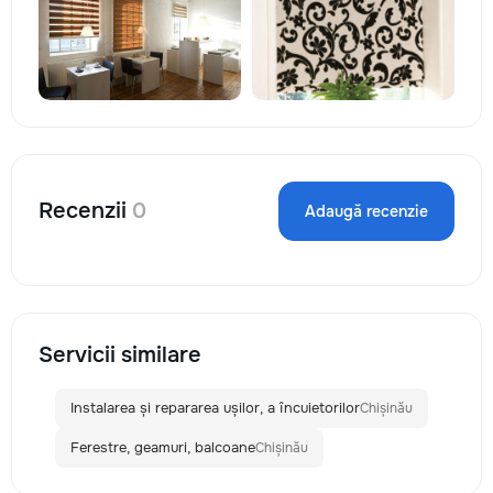
Recenzii
0
Adaugă recenzie
Servicii similare
Instalarea și repararea ușilor, a încuietorilor
Chișinău
Ferestre, geamuri, balcoane
Chișinău