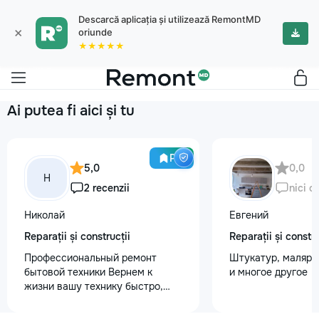
Descarcă aplicația și utilizează RemontMD
×
oriunde
★★★★★
Ai putea fi aici și tu
Pro
5,0
0,0
Н
2 recenzii
nici o
Николай
Евгений
Reparații și construcții
Reparații și constru
Профессиональный ремонт
Штукатур, маляр ,
бытовой техники Вернем к
и многое другое
жизни вашу технику быстро,
честно и с гарантией! Мои
главные преимущества: ⏱️