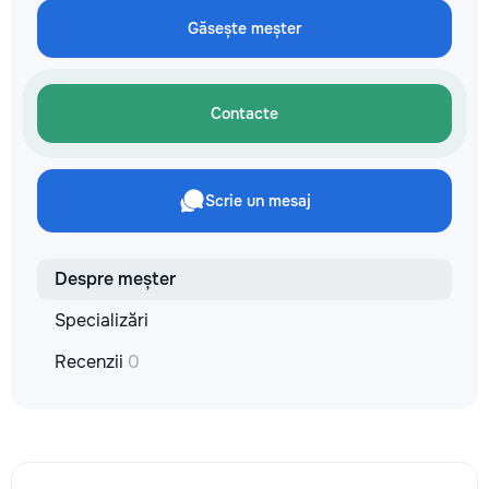
не включается? Не спешите
покупать новую! Спасем ваш
Găsește meșter
бюджет.
Contacte
Scrie un mesaj
Despre meșter
Specializări
Recenzii
0