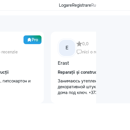
Logare
Registrare
Ru
Pro
0,0
E
o recenzie
nici o recenzie
Erast
ucții
Reparații și construcții
, гипсокартон и
Занимаюсь утеплением домов,
декоративной штукатуркой. Внутри
дома под ключ. +37368535079