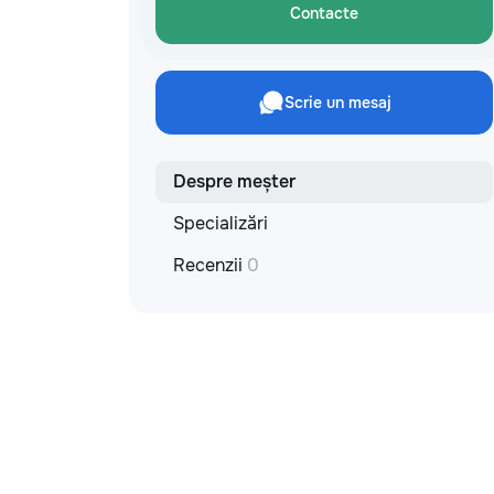
materiale: Prețurile depind de țara
Contacte
producătorului, brand, colecție și
categoria produsului. Gresie
porțelanată – de la 350–800+ lei/m²
Laminat – de la 180–450+ lei/m²
Scrie un mesaj
Materiale pentru lucrări brute – de la 1
500–2 500 lei/m² de apartament Uși
interioare – de la 2 500–7 000+
lei/set Tavan extensibil – de la 120–
Despre meșter
200 lei/m² Calitatea noastră –
Specializări
confortul dumneavoastră! Realizăm
interiorul cât mai aproape posibil de
Recenzii
0
proiectul de design, cu atenție la
fiecare detaliu. Contactați-ne pentru
o consultație gratuită și un deviz fără
obligații: 069 376 542 +373 603 31
178 Viber | WhatsApp | Telegram
Disponibili zilnic pentru consultații și
programări. Deviz gratuit Consultanță
profesională Soluții pentru orice buget
Reparații executate la timp și cu
responsabilitate. Transformăm ideile
în locuințe confortabile, moderne și