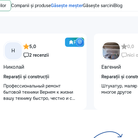
ilor
Companii și produse
Găsește meșter
Găsește sarcini
Blog
Pro
5,0
0,0
Н
2 recenzii
nici 
Николай
Евгений
Reparații și construcții
Reparații și constr
Профессиональный ремонт
Штукатур, маляр 
бытовой техники Вернем к жизни
многое другое
вашу технику быстро, честно и с
гарантией! Мои главные
преимущества: ⏱️ Выезд на дом:
Работаем во всех районах и
пригородах. Мастер приедет в
течение 1–2 часов после заявки. 📉
Цены ниже сервисных: Работаем