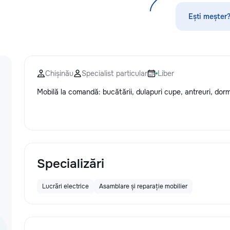
без посредников, поэтому ремонт
обойдется на 30–50% дешевле. ⚙️
Ești meșter?
Оригинальные запчасти:
Используем только проверенные
или качественные аналоги. Что я
ремонтирую 👕 Стиральные и
посудомоечные машины,
Chișinău
Specialist particular
Liber
сушильные машины. 🍳
Электрические и индукционные
Mobilă la comandă: bucătării, dulapuri cupe, antreuri, dor
плиты, духовые шкафы 🍲
Микроволновые печи, вытяжки 🧹
Пылесосы и мелкая бытовая
техника Водонагреватели
Электропроводку и все что связано
с электрикой Сантехнические
работы. Ваша техника сломалась,
Specializări
искрит или не включается? Не
спешите покупать новую! Спасем
Lucrări electrice
Asamblare și reparație mobilier
ваш бюджет.