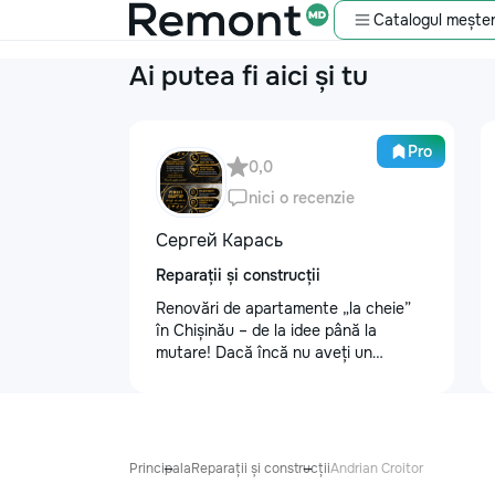
Catalogul meșter
Ai putea fi aici și tu
Pro
0,0
nici o recenzie
Сергей Карась
Reparații și construcții
Renovări de apartamente „la cheie”
în Chișinău – de la idee până la
mutare! Dacă încă nu aveți un
design-proiect, nu este o problemă.
Vă putem realiza un proiect de design
personalizat, pentru ca reparația să
fie clară, confortabilă și adaptată
bugetului dumneavoastră. Contract +
Principala
Reparații și construcții
Andrian Croitor
Garanție 1–2 ani Încheiem contract,