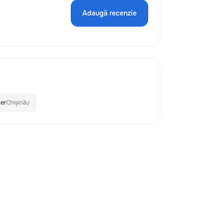
Adaugă recenzie
ier
Chișinău