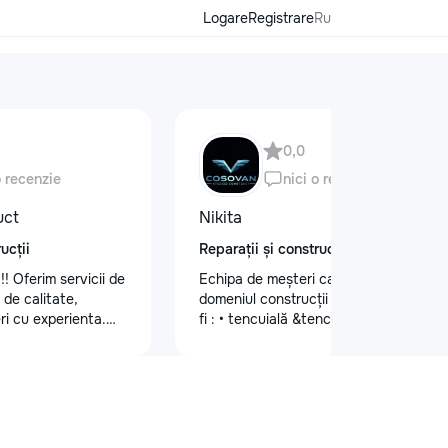
Logare
Registrare
Ru
0,0
o recenzie
nici o recenzie
uct
Nikita
ucții
Reparații și construcții
!! Oferim servicii de
Echipa de meșteri calificați în
e de calitate,
domeniul construcții și finisaje cum ar
ri cu experienta.
fi : • tencuială &tencuială mecanizată
itate, atenție la
•lucrări de finisare glet (Spakliovka)
 durabile.
mecanizată •vopsea manuală și
 vizita la nr. de
mecanizată •tapete și tapet fibră de
86
sticlă •lucrări de gips-carton
•Armstrong •Fațade personalizate
•Gresie și faianță •Electicitate