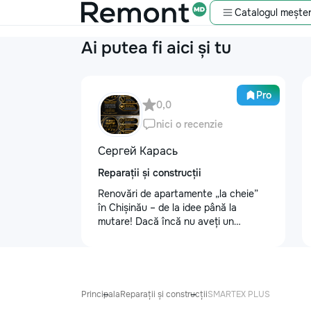
Catalogul meșter
Ai putea fi aici și tu
Pro
0,0
nici o recenzie
Сергей Карась
Reparații și construcții
Renovări de apartamente „la cheie”
în Chișinău – de la idee până la
mutare! Dacă încă nu aveți un
design-proiect, nu este o problemă.
Vă putem realiza un proiect de design
personalizat, pentru ca reparația să
fie clară, confortabilă și adaptată
bugetului dumneavoastră. Contract +
Principala
Reparații și construcții
SMARTEX PLUS
Garanție 1–2 ani Încheiem contract,