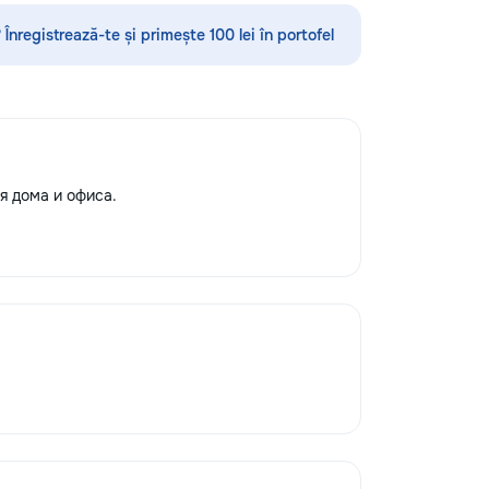
•servicii sanitare •Demolări
 Înregistrează-te și primește 100 lei în portofel
 дома и офиса.