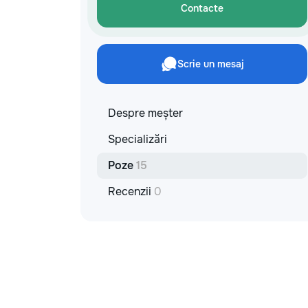
materiale: Prețurile depind de țara
Contacte
producătorului, brand, colecție și
categoria produsului. Gresie
porțelanată – de la 350–800+ lei/m²
Laminat – de la 180–450+ lei/m²
Scrie un mesaj
Materiale pentru lucrări brute – de la 1
500–2 500 lei/m² de apartament Uși
interioare – de la 2 500–7 000+
lei/set Tavan extensibil – de la 120–
Despre meșter
200 lei/m² Calitatea noastră –
Specializări
confortul dumneavoastră! Realizăm
interiorul cât mai aproape posibil de
Poze
15
proiectul de design, cu atenție la
fiecare detaliu. Contactați-ne pentru
Recenzii
0
o consultație gratuită și un deviz fără
obligații: 069 376 542 +373 603 31
178 Viber | WhatsApp | Telegram
Disponibili zilnic pentru consultații și
programări. Deviz gratuit Consultanță
profesională Soluții pentru orice buget
Reparații executate la timp și cu
responsabilitate. Transformăm ideile
în locuințe confortabile, moderne și