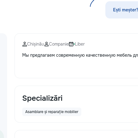
мышления ✨ каллиграфия,
ориентировка в пространстве,
Ești meșter?
моторика ✨ подготовка руки к
письму ✨ интересные игровые
задания ✨ эмоционально-
психологическая подготовка к
обучению Для школьников (1–4
Chișinău
Companie
Liber
классы): ⭐️ помощь по русскому
языку, математике, чтению и
Мы предлагаем современную качественную мебель для
письму ⭐️ работа с трудностями в
обучении ⭐️ коррекция чтения,
развитие речи Каждый ребёнок
особенный — я найду подход
именно к вашему! Занятия проходят
весело, динамично, с любовью к
детям и заботой об их развитии.
Specializări
Пишите в личные сообщения или
звоните: 📱 +37060597613 Обучение
Asamblare și reparație mobilier
— это интересно! Давайте
открывать этот мир вместе! Ваш
малыш заслуживает лучшего!