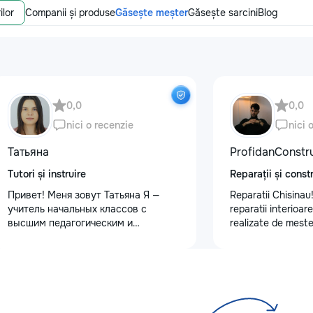
ilor
Companii și produse
Găsește meșter
Găsește sarcini
Blog
0,0
0,0
nici o recenzie
nici 
Татьяна
ProfidanConstr
Tutori și instruire
Reparații și constr
Привет! Меня зовут Татьяна Я —
Reparatii Chisinau!
учитель начальных классов с
reparatii interioar
высшим педагогическим и
realizate de meste
психологическим образованием.
Ne bazam pe serioz
Обучаю с любовью и душой!
detalii si rezultate
Предлагаю: Для малышей: ✨
Programează acum o
качественную подготовку к школе
telefon: 0795578
✨ обучение чтению, письму, счёту
✨ развитие речи и логического