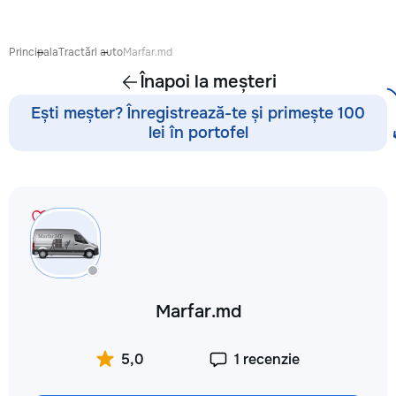
готовиться к экза
поступлению и до
личных образоват
Principala
Tractări auto
Marfar.md
В нашей команде 
Înapoi la meșteri
квалифицированн
преподаватели по
Ești meșter? Înregistrează-te și primește 100
английскому язык
lei în portofel
языку, румынскому
биологии, химии, 
другим дисциплин
проходит онлайн 
интерактивной пл
использованием 
методик и индиви
подхода. Подбира
преподавателя с 
подготовки, целе
Marfar.md
каждого ученика.
Индивидуальные з
мини-группы ✔ По
5,0
1 recenzie
экзаменам и пост
Помощь по школь