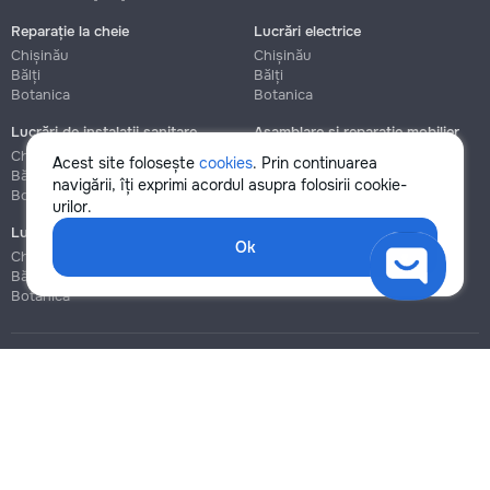
Reparație la cheie
Lucrări electrice
Chișinău
Chișinău
Bălți
Bălți
Botanica
Botanica
Lucrări de instalații sanitare
Asamblare și reparație mobilier
Chișinău
Chișinău
Acest site folosește
cookies
. Prin continuarea
Bălți
Bălți
navigării, îți exprimi acordul asupra folosirii cookie-
Botanica
Botanica
urilor.
Lucrări de construcție și instalare
Ok
Chișinău
Bălți
Botanica
Blog
Reguli
Prețuri la servicii
Ajutor
Politica de confidențialitate
Cookies