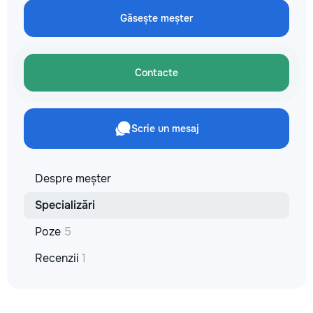
✔ Обучение взро
Găsește meșter
Бесплатный пробн
Contacte
Scrie un mesaj
Despre meșter
Specializări
Poze
5
Recenzii
1