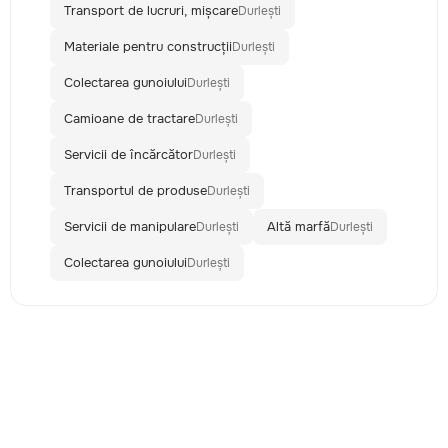
Transport de lucruri, mișcare
Durlești
Materiale pentru construcții
Durlești
Colectarea gunoiului
Durlești
Camioane de tractare
Durlești
Servicii de încărcător
Durlești
Transportul de produse
Durlești
Servicii de manipulare
Altă marfă
Durlești
Durlești
Colectarea gunoiului
Durlești