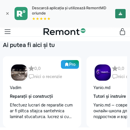
Descarcă aplicația și utilizează RemontMD
×
oriunde
★★★★★
Ai putea fi aici și tu
Pro
0,0
0,0
nici o recenzie
nici o
Vadim
Yanio.md
Reparații și construcții
Tutori și instruire
Efectuez lucrari de reparatie cum
Yanio.md — совре
ar fi plitca stiajca santehnica
онлайн-школа для 
laminat stucaturca. lucrez si cu
подростков и взр
lemnu cum ar fi vagonca cine are
помогаем ученика
nevoe apelati 068368379
знания по школьн