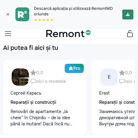
Descarcă aplicația și utilizează RemontMD
×
oriunde
★★★★★
Ai putea fi aici și tu
Pro
0,0
0,0
E
nici o recenzie
nici o
Сергей Карась
Erast
Reparații și construcții
Reparații și constru
Renovări de apartamente „la
Занимаюсь утепле
cheie” în Chișinău – de la idee
декоративной шту
până la mutare! Dacă încă nu
Внутри дома под к
aveți un design-proiect, nu este o
+37368535079
problemă. Vă putem realiza un