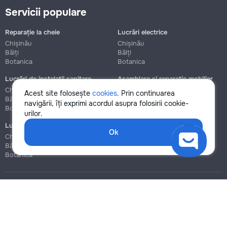
Servicii populare
Reparație la cheie
Lucrări electrice
Chișinău
Chișinău
Bălți
Bălți
Botanica
Botanica
Lucrări de instalații sanitare
Asamblare și reparație mobilier
Chișinău
Chișinău
Acest site folosește
cookies
. Prin continuarea
Bălți
Bălți
navigării, îți exprimi acordul asupra folosirii cookie-
Botanica
Botanica
urilor.
Lucrări de construcție și instalare
Ok
Chișinău
Bălți
Botanica
Blog
Reguli
Prețuri la servicii
Ajutor