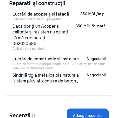
Reparații și construcții
Lucrări de acoperiș și fațadă
350 MDL/m.p.
Echipele nostre sun ful pregătite
Dacă doriți un Acoperiș
350 MDL/bucată
calitativ și rezisten nu ezitați
să mă contactați
062020585
Calitate în primul rind
Lucrări de construcție și instalare
Negociabil
Cu tot cu materiale prețul începe de la 1200 lei mp dar depinde
demu de ce materiale doriți
Șindrilă țiglă metalică,olă naturală
Negociabil
,sistem pluvial ,centura de beton ,
Recenzii
0
Adaugă recenzie