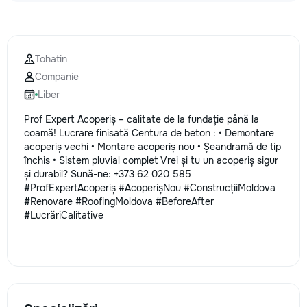
la fiecare detaliu. Contactați-ne
pentru o consultație gratuită și un
deviz fără obligații: 069 376 542
+373 603 31 178 Viber | WhatsApp
Tohatin
| Telegram Disponibili zilnic pentru
Companie
consultații și programări. Deviz
gratuit Consultanță profesională
Liber
Soluții pentru orice buget
Prof Expert Acoperiș – calitate de la fundație până la
Reparații executate la timp și cu
coamă! Lucrare finisată Centura de beton : • Demontare
responsabilitate. Transformăm
acoperiș vechi • Montare acoperiș nou • Șeandramă de tip
ideile în locuințe confortabile,
închis • Sistem pluvial complet Vrei și tu un acoperiș sigur
moderne și funcționale! Calitatea
și durabil? Sună-ne: +373 62 020 585
noastră – liniștea și confortul
#ProfExpertAcoperiș #AcoperișNou #ConstrucțiiMoldova
dumneavoastră!
#Renovare #RoofingMoldova #BeforeAfter
#LucrăriCalitative