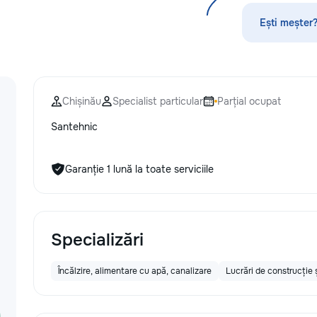
Servicii curatenie subsol la inaltime...
Ești meșter?
Chișinău
Specialist particular
Parțial ocupat
Santehnic
Garanție 1 lună la toate serviciile
Specializări
Încălzire, alimentare cu apă, canalizare
Lucrări de construcție ș