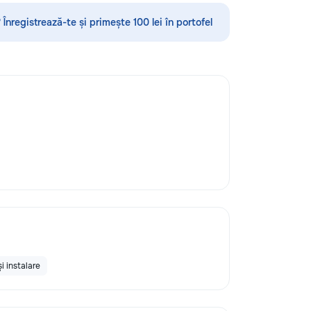
•servicii sanitare •Demolări
 Înregistrează-te și primește 100 lei în portofel
i instalare