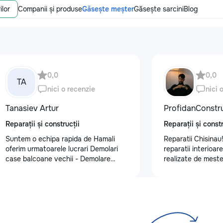
ilor
Companii și produse
Găsește meșter
Găsește sarcini
Blog
0,0
0,0
TA
nici o recenzie
nici 
Tanasiev Artur
ProfidanConstr
Reparații și construcții
Reparații și constr
Suntem o echipa rapida de Hamali
Reparatii Chisinau!
oferim urmatoarele lucrari Demolari
reparatii interioar
case balcoane vechii - Demolare
realizate de meste
fundatii, elemente din beton,ziduri.
Ne bazam pe serioz
demontarea acoperisului - Demontat
detalii si rezultate
confectii metalice - Decopertat pereti
Programează acum o
de tencuiala,gresie,faianta,glet,var,
telefon: 0795578
sapa - Decapare diferite suprafete -
Demontat parchet,sapă,teracota -