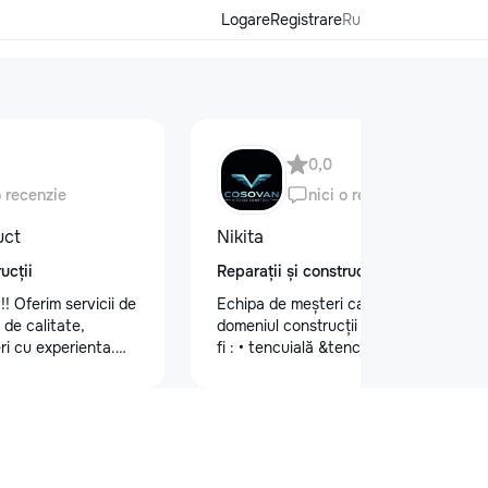
Logare
Registrare
Ru
0,0
o recenzie
nici o recenzie
uct
Nikita
ucții
Reparații și construcții
!! Oferim servicii de
Echipa de meșteri calificați în
e de calitate,
domeniul construcții și finisaje cum ar
ri cu experienta.
fi : • tencuială &tencuială mecanizată
itate, atenție la
•lucrări de finisare glet (Spakliovka)
 durabile.
mecanizată •vopsea manuală și
 vizita la nr. de
mecanizată •tapete și tapet fibră de
86
sticlă •lucrări de gips-carton
•Armstrong •Fațade personalizate
•Gresie și faianță •Electicitate