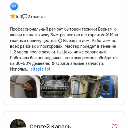
5,0
2 recenzii
Профессиональный ремонт бытовой техники Вернем к
жизни вашу технику быстро, честно и с гарантией! Мои
главные преимущества: ⏱️ Выезд на дом: Работаем во
всех районах и пригородах. Мастер приедет в течение
1–2 часов после заявки. 📉 Цены ниже сервисных:
Работаем без посредников, поэтому ремонт обойдется
на 30–50% дешевле. ⚙️ Оригинальные запчасти:
Использ...
citește tot
Сергей Карась