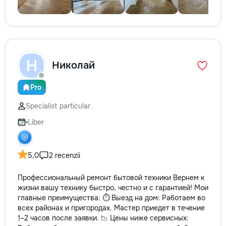
Н
Николай
Pro
Specialist particular
Liber
5,0
2 recenzii
Профессиональный ремонт бытовой техники Вернем к
жизни вашу технику быстро, честно и с гарантией! Мои
главные преимущества: ⏱️ Выезд на дом: Работаем во
всех районах и пригородах. Мастер приедет в течение
1–2 часов после заявки. 📉 Цены ниже сервисных: