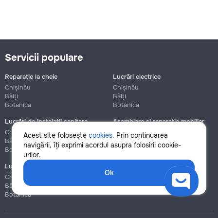
Servicii populare
Reparație la cheie
Lucrări electrice
Chișinău
Chișinău
Bălți
Bălți
Botanica
Botanica
Lucrări de instalații sanitare
Asamblare și reparație mobilier
Chișinău
Chișinău
Acest site folosește
cookies
. Prin continuarea
Bălți
Bălți
navigării, îți exprimi acordul asupra folosirii cookie-
Botanica
Botanica
urilor.
Lucrări de construcție și instalare
Ok
Chișinău
Bălți
Botanica