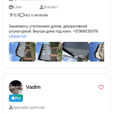
Liber
Bubuieci
0,0
nici o recenzie
Занимаюсь утеплением домов, декоративной
штукатуркой. Внутри дома под ключ. +37368535079
citește tot
Vadim
Pro
Specialist particular