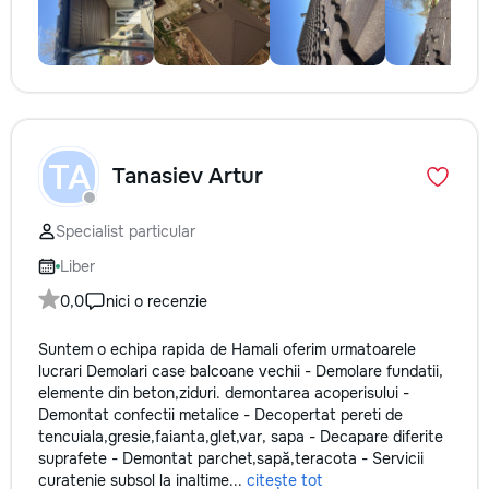
TA
Tanasiev Artur
Specialist particular
Liber
0,0
nici o recenzie
Suntem o echipa rapida de Hamali oferim urmatoarele
lucrari Demolari case balcoane vechii - Demolare fundatii,
elemente din beton,ziduri. demontarea acoperisului -
Demontat confectii metalice - Decopertat pereti de
tencuiala,gresie,faianta,glet,var, sapa - Decapare diferite
suprafete - Demontat parchet,sapă,teracota - Servicii
curatenie subsol la inaltime...
citește tot