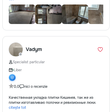
Vadym
Specialist particular
Liber
0,0
nici o recenzie
Качественная укладка плитки Кишинев, так же из
плитки изготавливаю полочки и ревизионные люки.
citește tot