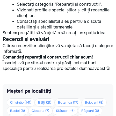
Selectați categoria "Reparații și construcții".
Vizionați profilele specialiștilor și citiți recenziile
clienților.
Contactați specialistul ales pentru a discuta
detaliile și a stabili termenele.
Suntem pregătiți să vă ajutăm să creați un spațiu ideal!
Recenzii și evaluări
Citirea recenziilor clienților vă va ajuta să faceți o alegere
informată.
Comandați reparații și construcții chiar acum!
Înscrieți-vă pe site-ul nostru și găsiți cei mai buni
specialiști pentru realizarea proiectelor dumneavoastră!
Meșteri pe localități
Chișinău (141)
Bălți (21)
Botanica (17)
Buiucani (8)
Bacioi (8)
Ciocana (7)
Stăuceni (6)
Râșcani (6)