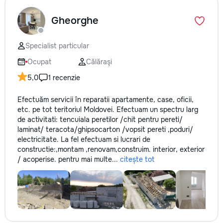
Gheorghe
Specialist particular
Ocupat
Călăraşi
5,0
1 recenzie
Efectuăm servicii în reparatii apartamente, case, oficii,
etc. pe tot teritoriul Moldovei. Efectuam un spectru larg
de activitati: tencuiala peretilor /chit pentru pereti/
laminat/ teracota/ghipsocarton /vopsit pereti ,poduri/
electricitate. La fel efectuam si lucrari de
constructie:,montam ,renovam,construim. interior, exterior
/ acoperise. pentru mai multe...
citește tot