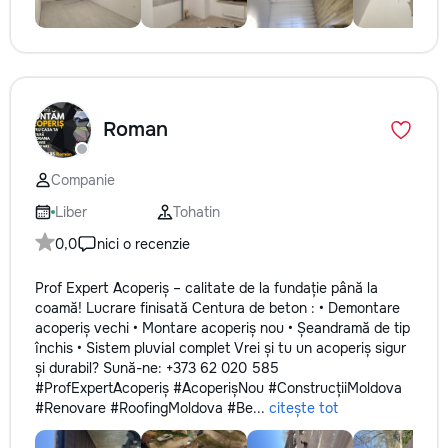
Roman
Companie
Liber
Tohatin
0,0
nici o recenzie
Prof Expert Acoperiș – calitate de la fundație până la
coamă! Lucrare finisată Centura de beton : • Demontare
acoperiș vechi • Montare acoperiș nou • Șeandramă de tip
închis • Sistem pluvial complet Vrei și tu un acoperiș sigur
și durabil? Sună-ne: +373 62 020 585
#ProfExpertAcoperiș #AcoperișNou #ConstrucțiiMoldova
#Renovare #RoofingMoldova #Be...
citește tot