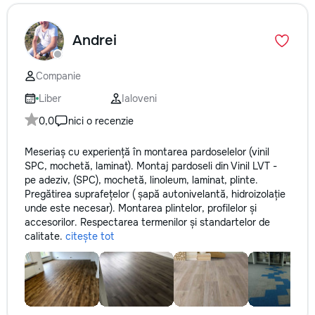
Andrei
Companie
Liber
Ialoveni
0,0
nici o recenzie
Meseriaș cu experiență în montarea pardoselelor (vinil
SPC, mochetă, laminat). Montaj pardoseli din Vinil LVT -
pe adeziv, (SPC), mochetă, linoleum, laminat, plinte.
Pregătirea suprafețelor ( șapă autonivelantă, hidroizolație
unde este necesar). Montarea plintelor, profilelor și
accesorilor. Respectarea termenilor și standartelor de
calitate.
citește tot