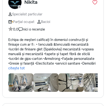
Nikita
Specialist particular
Parțial ocupat
Bacioi
0,0
nici o recenzie
Echipa de meșteri calificați în domeniul construcții și
finisaje cum ar fi : • tencuială &tencuială mecanizată
•lucrări de finisare glet (Spakliovka) mecanizată •vopsea
manuală și mecanizată •tapete și tapet fibră de sticlă
•lucrări de gips-carton •Armstrong •Fațade personalizate
•Gresie și faianță •Electicitate •servicii sanitare •Demolări
citește tot