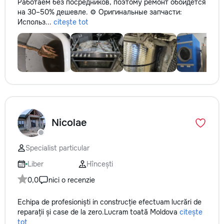
Работаем без посредников, поэтому ремонт обойдется
на 30–50% дешевле. ⚙️ Оригинальные запчасти:
Использ...
citește tot
Nicolae
Specialist particular
Liber
Hîncești
0,0
nici o recenzie
Echipa de profesioniști in construcție efectuam lucrări de
reparații și case de la zero.Lucram toată Moldova
citește
tot