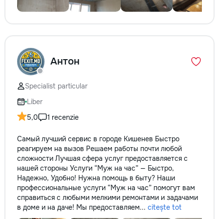
Антон
Specialist particular
Liber
5,0
1 recenzie
Самый лучший сервис в городе Кишенев Быстро
реагируем на вызов Решаем работы почти любой
сложности Лучшая сфера услуг предоставляется с
нашей стороны Услуги “Муж на час” — Быстро,
Надежно, Удобно! Нужна помощь в быту? Наши
профессиональные услуги “Муж на час” помогут вам
справиться с любыми мелкими ремонтами и задачами
в доме и на даче! Мы предоставляем...
citește tot