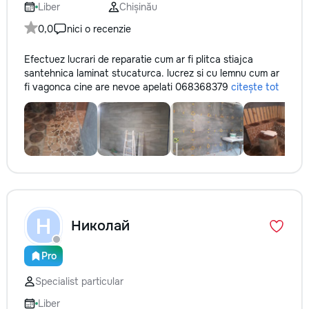
Liber
Chișinău
0,0
nici o recenzie
Efectuez lucrari de reparatie cum ar fi plitca stiajca
santehnica laminat stucaturca. lucrez si cu lemnu cum ar
fi vagonca cine are nevoe apelati 068368379
citește tot
Н
Николай
Pro
Specialist particular
Liber