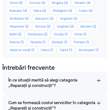
Orhei (5)
Cricova (4)
Sîngera (4)
Tohatin (4)
Bubuieci (4)
Vatra (4)
Ghidighici (4)
Codru (4)
Străisteni (3)
Aeroport (3)
Ungheni (3)
Nisporeni (2)
Soroca (2)
Ungheni (2)
Ialoveni (2)
BAM (2)
Dumbrava (2)
Ocnița (1)
Orhei (1)
Rezina (1)
Taraclia (1)
Durlești (1)
Florești (1)
Vadul lui vodă (1)
Cahul (1)
Cahul (1)
Dondușeni (1)
Întrebări frecvente
În ce situații merită să alegi categoria
„Reparații și construcții”?
Cum se formează costul serviciilor în categoria
„Reparații și construcții”?