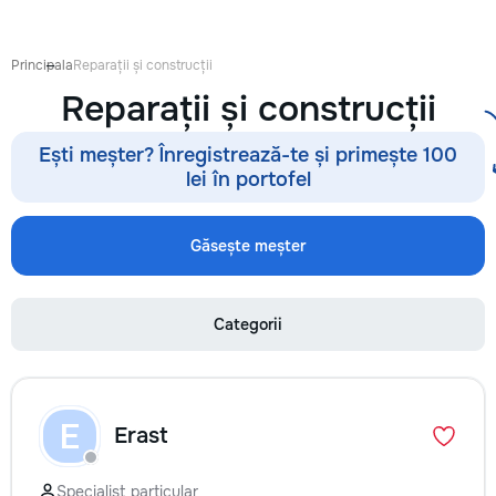
acoperisului - Demo
metalice - Decopert
tencuiala,gresie,fai
Principala
Reparații și construcții
sapa - Decapare dif
Reparații și construcții
suprafete - Demon
parchet,sapă,teraco
curatenie subsol la 
Ești meșter? Înregistrează-te și primește 100
lei în portofel
Găsește meșter
Categorii
E
Erast
Specialist particular