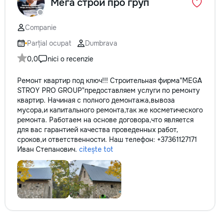
Мега строй про груп
Companie
Parțial ocupat
Dumbrava
0,0
nici o recenzie
Ремонт квартир под ключ!!! Строительная фирма"MEGA
STROY PRO GROUP"предоставляем услуги по ремонту
квартир. Начиная с полного демонтажа,вывоза
мусора,и капитального ремонта,так же косметического
ремонта. Работаем на основе договора,что является
для вас гарантией качества проведенных работ,
сроков,и ответственности. Наш телефон: +37361127171
Иван Степанович.
citește tot