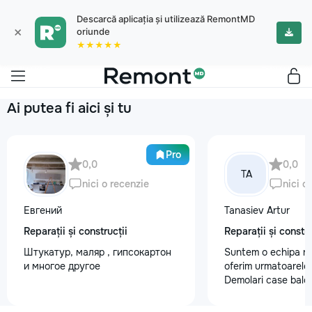
Descarcă aplicația și utilizează RemontMD
×
oriunde
★★★★★
Ai putea fi aici și tu
Pro
0,0
0,0
TA
nici o recenzie
nici o
Евгений
Tanasiev Artur
Reparații și construcții
Reparații și constru
Штукатур, маляр , гипсокартон
Suntem o echipa ra
и многое другое
oferim urmatoarele 
Demolari case balc
Demolare fundatii, 
beton,ziduri. demo