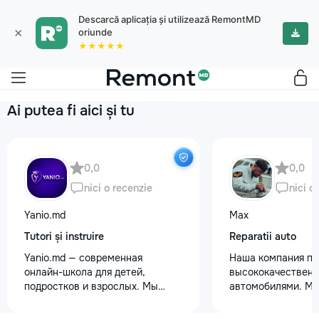
Descarcă aplicația și utilizează RemontMD
×
oriunde
★★★★★
Ai putea fi aici și tu
0,0
0,0
nici o recenzie
nici o
Yanio.md
Max
Tutori și instruire
Reparatii auto
Yanio.md — современная
Наша компания пр
онлайн-школа для детей,
высококачественн
подростков и взрослых. Мы
автомобилями. М
помогаем ученикам улучшать
предоставляем ус
знания по школьным предметам,
полировки кузова 