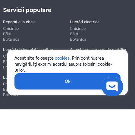
Servicii populare
Reparație la cheie
Lucrări electrice
Chișinău
Chișinău
Bălți
Bălți
Botanica
Botanica
Lucrări de instalații sanitare
Asamblare și reparație mobilier
Chișinău
Chișinău
Acest site folosește
cookies
. Prin continuarea
Bălți
Bălți
navigării, îți exprimi acordul asupra folosirii cookie-
Botanica
Botanica
urilor.
Lucrări de construcție și instalare
Ok
Chișinău
Bălți
Botanica
Blog
Reguli
Prețuri la servicii
Ajutor