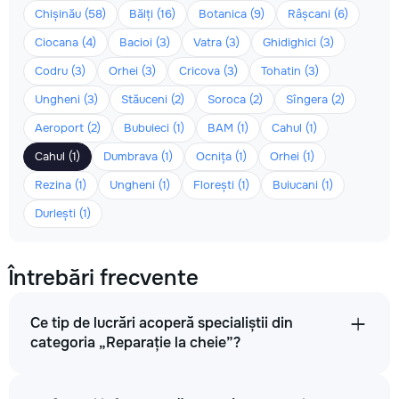
Chișinău (58)
Bălți (16)
Botanica (9)
Râșcani (6)
Ciocana (4)
Bacioi (3)
Vatra (3)
Ghidighici (3)
Codru (3)
Orhei (3)
Cricova (3)
Tohatin (3)
Ungheni (3)
Stăuceni (2)
Soroca (2)
Sîngera (2)
Aeroport (2)
Bubuieci (1)
BAM (1)
Cahul (1)
Cahul (1)
Dumbrava (1)
Ocnița (1)
Orhei (1)
Rezina (1)
Ungheni (1)
Florești (1)
Buiucani (1)
Durlești (1)
Întrebări frecvente
Ce tip de lucrări acoperă specialiștii din
categoria „Reparație la cheie”?