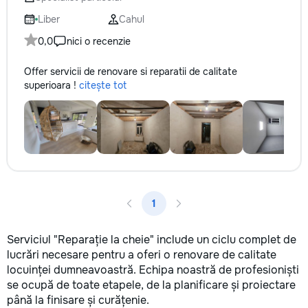
✔ Обучение взрослых ✔
технологии. Дове
Бесплатный пробный урок
заботу о вашем а
Liber
Cahul
он будет радовать
0,0
nici o recenzie
годы.
Offer servicii de renovare si reparatii de calitate
superioara !
citește tot
1
Serviciul "Reparație la cheie" include un ciclu complet de
lucrări necesare pentru a oferi o renovare de calitate
locuinței dumneavoastră. Echipa noastră de profesioniști
se ocupă de toate etapele, de la planificare și proiectare
până la finisare și curățenie.