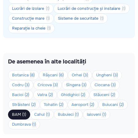
Lucrări de izolare
Lucrări de construcție și instalare
(1)
(1)
Construcție mare
Sisteme de securitate
(1)
(1)
Reparație la cheie
(1)
De asemenea în alte localități
Botanica (8)
Râșcani (6)
Orhei (3)
Ungheni (3)
Codru (3)
Cricova (3)
Sîngera (3)
Ciocana (3)
Bacioi (2)
Vatra (2)
Ghidighici (2)
Stăuceni (2)
Străisteni (2)
Tohatin (2)
Aeroport (2)
Buiucani (2)
BAM (1)
Cahul (1)
Bubuieci (1)
Ialoveni (1)
Dumbrava (1)