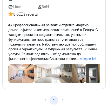
не включается? Не спешите
покупать новую! Спасем ваш
Liber
BAM
бюджет.
5,0
3 recenzii
🏡 Профессиональный ремонт и отделка квартир,
домов, офисов и коммерческих помещений в Белцах С
каждым проектом создаем стильные, уютные и
функциональные пространства, учитывая все
пожелания клиента. Работаем аккуратно, соблюдаем
сроки и гарантируем безупречный результат. ✅ Наши
услуги: Ремонт под ключ – от демонтажа до
финального оформления Сантехнические...
citește tot
1