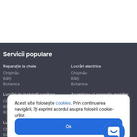
Servicii populare
Reparație la cheie
Lucrări electrice
Chișinău
Chișinău
Bălți
Bălți
Botanica
Botanica
Lucrări de instalații sanitare
Asamblare și reparație mobilier
Chișinău
Chișinău
Acest site folosește
cookies
. Prin continuarea
Bălți
Bălți
navigării, îți exprimi acordul asupra folosirii cookie-
Botanica
Botanica
urilor.
Lucrări de construcție și instalare
Ok
Chișinău
Bălți