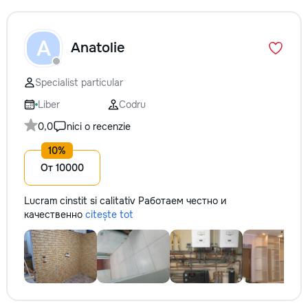
A
Anatolie
Specialist particular
Liber
Codru
0,0
nici o recenzie
От 10000
Lucram cinstit si calitativ Работаем честно и
качественно
citește tot