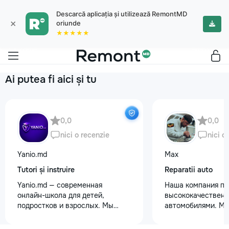
Descarcă aplicația și utilizează RemontMD
×
oriunde
★★★★★
Ai putea fi aici și tu
0,0
0,0
nici o recenzie
nici o
Yanio.md
Max
Tutori și instruire
Reparatii auto
Yanio.md — современная
Наша компания пр
онлайн-школа для детей,
высококачественн
подростков и взрослых. Мы
автомобилями. М
помогаем ученикам улучшать
предоставляем ус
знания по школьным предметам,
полировки кузова 