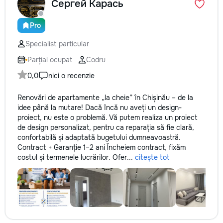
Сергей Карась
Pro
Specialist particular
Parțial ocupat
Codru
0,0
nici o recenzie
Renovări de apartamente „la cheie” în Chișinău – de la
idee până la mutare! Dacă încă nu aveți un design-
proiect, nu este o problemă. Vă putem realiza un proiect
de design personalizat, pentru ca reparația să fie clară,
confortabilă și adaptată bugetului dumneavoastră.
Contract + Garanție 1–2 ani Încheiem contract, fixăm
costul și termenele lucrărilor. Ofer...
citește tot