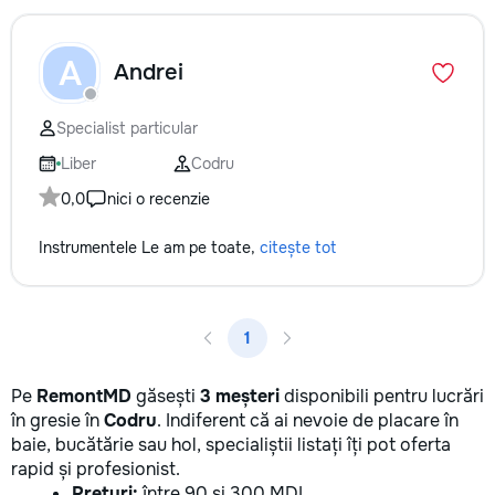
A
Andrei
Specialist particular
Liber
Codru
0,0
nici o recenzie
Instrumentele Le am pe toate,
citește tot
1
Pe
RemontMD
găsești
3 meșteri
disponibili pentru lucrări
în gresie în
Codru
. Indiferent că ai nevoie de placare în
baie, bucătărie sau hol, specialiștii listați îți pot oferta
rapid și profesionist.
Prețuri:
între 90 și 300 MDL