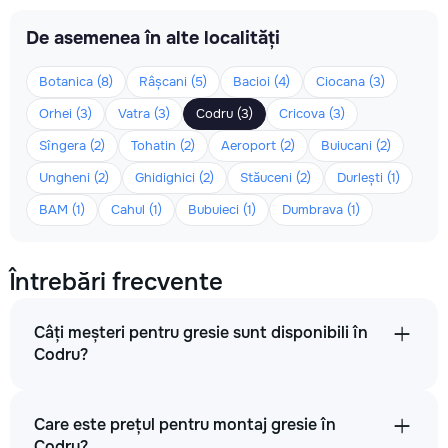
De asemenea în alte localități
Botanica (8)
Râșcani (5)
Bacioi (4)
Ciocana (3)
Orhei (3)
Vatra (3)
Codru (3)
Cricova (3)
Sîngera (2)
Tohatin (2)
Aeroport (2)
Buiucani (2)
Ungheni (2)
Ghidighici (2)
Stăuceni (2)
Durlești (1)
BAM (1)
Cahul (1)
Bubuieci (1)
Dumbrava (1)
Întrebări frecvente
Câți meșteri pentru gresie sunt disponibili în
Codru?
Care este prețul pentru montaj gresie în
Codru?