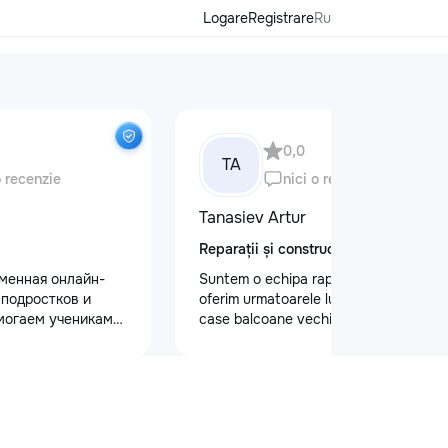
Logare
Registrare
Ru
0,0
TA
o recenzie
nici o recenzie
Tanasiev Artur
Reparații și construcții
еменная онлайн-
Suntem o echipa rapida de Hamali
 подростков и
oferim urmatoarele lucrari Demolari
могаем ученикам
case balcoane vechii - Demolare
 по школьным
fundatii, elemente din beton,ziduri.
иться к
demontarea acoperisului - Demontat
уплению и
confectii metalice - Decopertat pereti
х образовательных
de tencuiala,gresie,faianta,glet,var,
команде работают
sapa - Decapare diferite suprafete -
ные преподаватели
Demontat parchet,sapă,teracota -