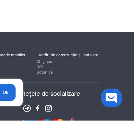
rație mobilier
Lucrări de construcție și instalare
Chișinău
Bălți
Botanica
Ok
Rețele de socializare