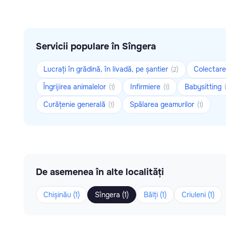
Servicii populare în Sîngera
Lucrați în grădină, în livadă, pe șantier
Colectare
(2)
Îngrijirea animalelor
Infirmiere
Babysitting
(1)
(1)
Curățenie generală
Spălarea geamurilor
(1)
(1)
De asemenea în alte localități
Chișinău (1)
Sîngera (1)
Bălți (1)
Criuleni (1)