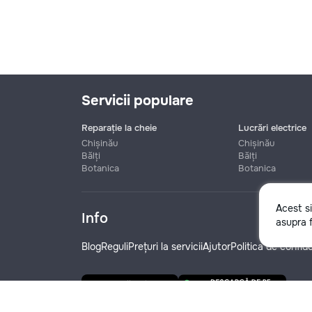
Servicii populare
Reparație la cheie
Lucrări electrice
Chișinău
Chișinău
Bălți
Bălți
Botanica
Botanica
Nume
Acest s
Info
asupra f
Telefon
Blog
Reguli
Prețuri la servicii
Ajutor
Politica de confide
Denumire companie