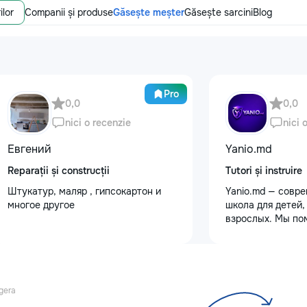
ilor
Companii și produse
Găsește meșter
Găsește sarcini
Blog
Pro
0,0
0,0
nici o recenzie
nici 
Евгений
Yanio.md
Reparații și construcții
Tutori și instruire
Штукатур, маляр , гипсокартон и
Yanio.md — совр
многое другое
школа для детей,
взрослых. Мы по
улучшать знания
предметам, готов
экзаменам, пост
достигать личны
целей. В нашей 
gera
квалифицирован