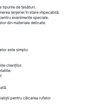
 tipurile de țesături.
nerea lenjeriei în stare impecabilă.
pentru evenimente speciale.
lelor din materiale delicate.
elor este simplu:
ile clienților.
aliile.
!
mată.
cialiști pentru călcarea rufelor