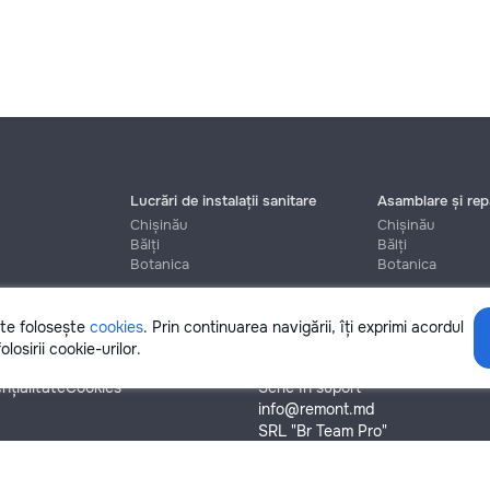
Lucrări de instalații sanitare
Asamblare și repa
Chișinău
Chișinău
Bălți
Bălți
Botanica
Botanica
ite folosește
cookies
. Prin continuarea navigării, îți exprimi acordul
Ajutor
olosirii cookie-urilor.
nțialitate
Cookies
Scrie în suport
info@remont.md
SRL "Br Team Pro"