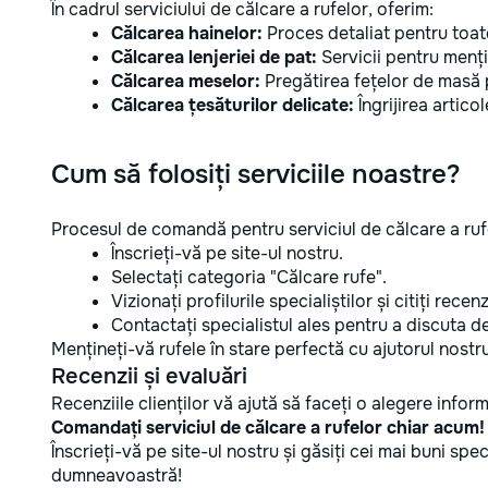
În cadrul serviciului de călcare a rufelor, oferim:
Călcarea hainelor:
Proces detaliat pentru toate
Călcarea lenjeriei de pat:
Servicii pentru menți
Călcarea meselor:
Pregătirea fețelor de masă 
Călcarea țesăturilor delicate:
Îngrijirea artico
Cum să folosiți serviciile noastre?
Procesul de comandă pentru serviciul de călcare a ruf
Înscrieți-vă pe site-ul nostru.
Selectați categoria "Călcare rufe".
Vizionați profilurile specialiștilor și citiți recenzi
Contactați specialistul ales pentru a discuta det
Mențineți-vă rufele în stare perfectă cu ajutorul nostru
Recenzii și evaluări
Recenziile clienților vă ajută să faceți o alegere infor
Comandați serviciul de călcare a rufelor chiar acum!
Înscrieți-vă pe site-ul nostru și găsiți cei mai buni spe
dumneavoastră!