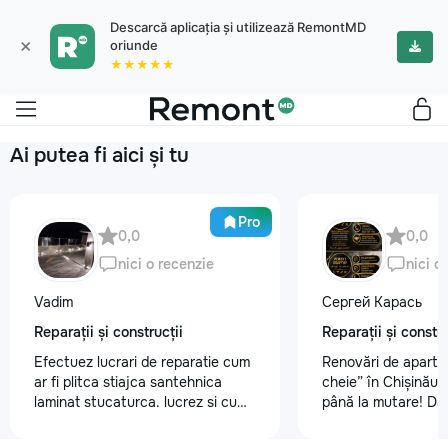
Descarcă aplicația și utilizează RemontMD
×
oriunde
★★★★★
Ai putea fi aici și tu
Pro
0,0
0,0
nici o recenzie
nici o
Vadim
Сергей Карась
Reparații și construcții
Reparații și constru
Efectuez lucrari de reparatie cum
Renovări de aparta
ar fi plitca stiajca santehnica
cheie” în Chișinău –
laminat stucaturca. lucrez si cu
până la mutare! Da
lemnu cum ar fi vagonca cine are
aveți un design-pro
nevoe apelati 068368379
problemă. Vă putem