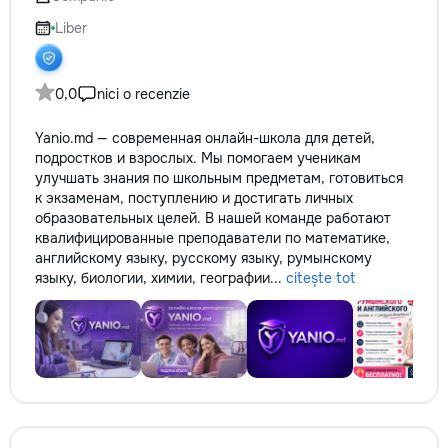
reparație veți răm
comunicațiilor ascu
Liber
fotografiile tuturor
importante. Curățe
profesională Predă
0,0
nici o recenzie
apartamentul compl
pentru locuit – curat
Yanio.md — современная онлайн-школа для детей,
fără deșeuri de con
подростков и взрослых. Мы помогаем ученикам
Prețuri orientative 
улучшать знания по школьным предметам, готовиться
materiale: Prețurile
к экзаменам, поступлению и достигать личных
producătorului, bran
образовательных целей. В нашей команде работают
categoria produsulu
квалифицированные преподаватели по математике,
porțelanată – de l
английскому языку, русскому языку, румынскому
lei/m² Laminat – d
языку, биологии, химии, географии...
citește tot
lei/m² Materiale pen
brute – de la 1 500
de apartament Uși i
la 2 500–7 000+ le
extensibil – de la 
Calitatea noastră –
dumneavoastră! Re
interiorul cât mai a
de proiectul de des