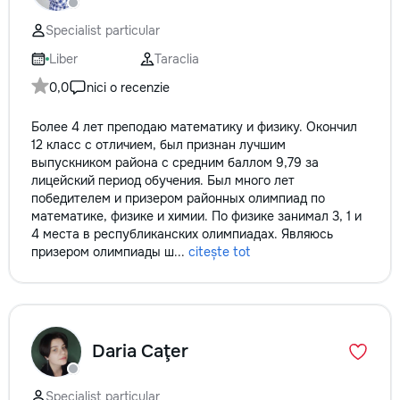
Specialist particular
Liber
Taraclia
0,0
nici o recenzie
Более 4 лет преподаю математику и физику. Окончил
12 класс с отличием, был признан лучшим
выпускником района с средним баллом 9,79 за
лицейский период обучения. Был много лет
победителем и призером районных олимпиад по
математике, физике и химии. По физике занимал 3, 1 и
4 места в республиканских олимпиадах. Являюсь
призером олимпиады ш...
citește tot
Daria Caţer
Specialist particular