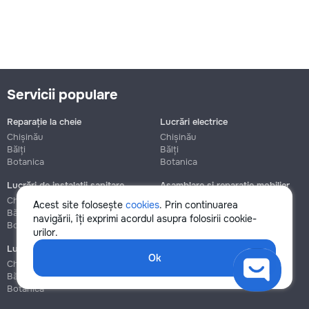
Servicii populare
Reparație la cheie
Lucrări electrice
Chișinău
Chișinău
Bălți
Bălți
Botanica
Botanica
Lucrări de instalații sanitare
Asamblare și reparație mobilier
Chișinău
Chișinău
Acest site folosește
cookies
. Prin continuarea
Bălți
Bălți
navigării, îți exprimi acordul asupra folosirii cookie-
Botanica
Botanica
urilor.
Lucrări de construcție și instalare
Ok
Chișinău
Bălți
Botanica