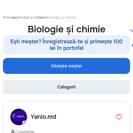
proiect de design p
pentru ca reparația 
confortabilă și ada
Principala
Tutori și instruire
Biologie și chimie
dumneavoastră. Co
Biologie și chimie
Garanție 1–2 ani În
contract, fixăm cost
termenele lucrărilor
Ești meșter? Înregistrează-te și primește 100
garanție reală pent
lei în portofel
lucrările executate
reducere Oferim red
materialele de const
Găsește meșter
finisaj prin furnizori
foto și video săptă
fiecare săptămână p
Categorii
video de pe șantier
doriți, puteți vizita
obiectul și verifica
lucrărilor. Siguranț
ascunse Înainte de
Yanio.md
fotografiem și măsu
electrică, țevile și 
comunicațiile ascu
Companie