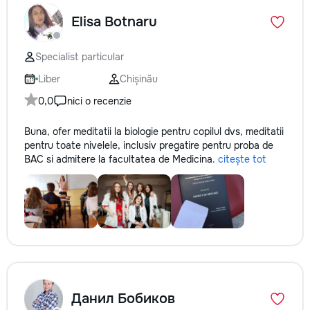
la fiecare detaliu.
Elisa Botnaru
pentru o consultație
deviz fără obligați
+373 603 31 178 Vi
Specialist particular
| Telegram Disponibil
Liber
Chișinău
consultații și progr
gratuit Consultanță
0,0
nici o recenzie
Soluții pentru orice
Reparații executate
Buna, ofer meditatii la biologie pentru copilul dvs, meditatii
responsabilitate. 
pentru toate nivelele, inclusiv pregatire pentru proba de
ideile în locuințe co
BAC si admitere la facultatea de Medicina.
citește tot
moderne și funcțion
noastră – liniștea ș
dumneavoastră!
Данил Бобиков