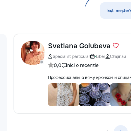
стекла для улучшения видимости и
ремонт царапин на кузове.
Ești meșter?
Дополнительно предлагаем
выпрямление вмятин без покраски,
нанесение защитных составов,
тонировку в соответствии с
законодательством и химчистку
салона. Услуги по полировке хрома
Svetlana Golubeva
и антихрому придают автомобилю
стиль, а защитная пленка на фары
Specialist particular
Liber
Chișinău
защищает от повреждений. Мы
0,0
nici o recenzie
придерживаемся высоких
стандартов обслуживания,
Профессионально вяжу крючком и спицам
используя передовые технологии.
Доверьте нам заботу о вашем
автомобиле, и он будет радовать
вас долгие годы.