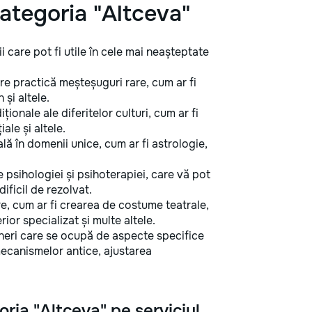
 categoria "Altceva"
i care pot fi utile în cele mai neașteptate
e practică meșteșuguri rare, cum ar fi
 și altele.
iționale ale diferitelor culturi, cum ar fi
ale și altele.
ă în domenii unice, cum ar fi astrologie,
e psihologiei și psihoterapiei, care vă pot
ificil de rezolvat.
are, cum ar fi crearea de costume teatrale,
ior specializat și multe altele.
ineri care se ocupă de aspecte specifice
 mecanismelor antice, ajustarea
oria "Altceva" pe serviciul