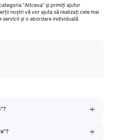
 categoria "Altceva" și primiți ajutor
rții noștri vă vor ajuta să realizați cele mai
e servicii și o abordare individuală.
a”?
va”?