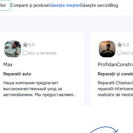
ilor
Companii și produse
Găsește meșter
Găsește sarcini
Blog
0,0
0,0
nici o recenzie
nici 
Max
ProfidanConstr
Reparatii auto
Reparații și constr
Наша компания предлагает
Reparatii Chisinau!
высококачественный уход за
reparatii interioar
автомобилями. Мы предоставляем
realizate de meste
услуги полировки кузова для
Ne bazam pe serioz
восстановления блеска, ремонт
detalii si rezultate
сколов и трещин на лобовом стекле
Programează acum o
для обеспечения безопасности.
telefon: 0795578
Также выполняем оклейку
защитными пленками, полировку