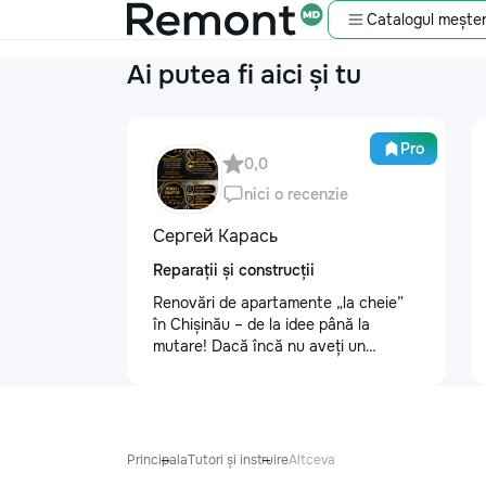
Catalogul meșter
Ai putea fi aici și tu
Pro
0,0
nici o recenzie
Сергей Карась
Reparații și construcții
Renovări de apartamente „la cheie”
în Chișinău – de la idee până la
mutare! Dacă încă nu aveți un
design-proiect, nu este o problemă.
Vă putem realiza un proiect de design
personalizat, pentru ca reparația să
fie clară, confortabilă și adaptată
bugetului dumneavoastră. Contract +
Principala
Tutori și instruire
Altceva
Garanție 1–2 ani Încheiem contract,