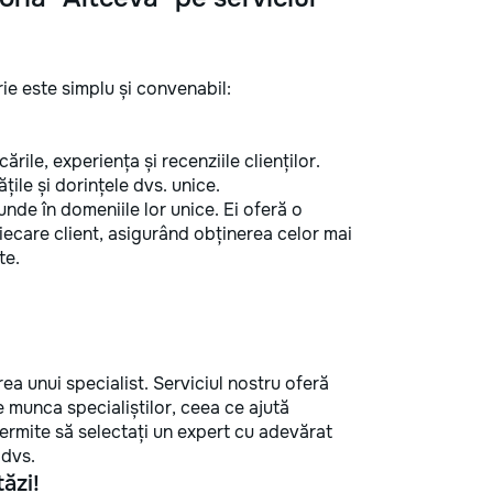
ie este simplu și convenabil:
cările, experiența și recenziile clienților.
țile și dorințele dvs. unice.
funde în domeniile lor unice. Ei oferă o
iecare client, asigurând obținerea celor mai
te.
rea unui specialist. Serviciul nostru oferă
e munca specialiștilor, ceea ce ajută
permite să selectați un expert cu adevărat
 dvs.
tăzi!