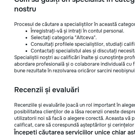
nostru
Procesul de căutare a specialiștilor în această categor
Înregistrați-vă și intrați în contul personal.
Selectați categoria "Altceva".
Consultați profilele specialiștilor, studiați califi
Contactați specialistul ales și discutați necesită
Specialiștii noștri au calificări înalte și cunoștințe pro
abordare profesională și o colaborare individuală cu f
bune rezultate în rezolvarea oricăror sarcini neobișnui
Recenzii și evaluări
Recenziile și evaluările joacă un rol important în alege
posibilitatea clienților de a lăsa recenzii oneste despr
utilizatorii noi să facă o alegere corectă. Aceasta vă 
calificat, care să corespundă așteptărilor și cerințelor
Începeți căutarea serviciilor unice chiar as