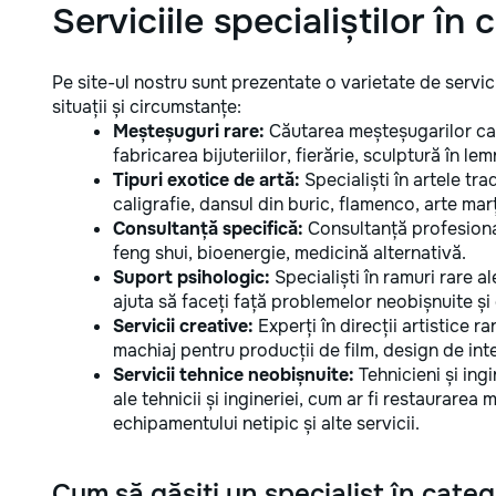
Serviciile specialiștilor în
Pe site-ul nostru sunt prezentate o varietate de servici
situații și circumstanțe:
Meșteșuguri rare:
Căutarea meșteșugarilor car
fabricarea bijuteriilor, fierărie, sculptură în lemn
Tipuri exotice de artă:
Specialiști în artele trad
caligrafie, dansul din buric, flamenco, arte marți
Consultanță specifică:
Consultanță profesional
feng shui, bioenergie, medicină alternativă.
Suport psihologic:
Specialiști în ramuri rare al
ajuta să faceți față problemelor neobișnuite și d
Servicii creative:
Experți în direcții artistice r
machiaj pentru producții de film, design de inter
Servicii tehnice neobișnuite:
Tehnicieni și ing
ale tehnicii și ingineriei, cum ar fi restaurarea
echipamentului netipic și alte servicii.
Cum să găsiți un specialist în categ