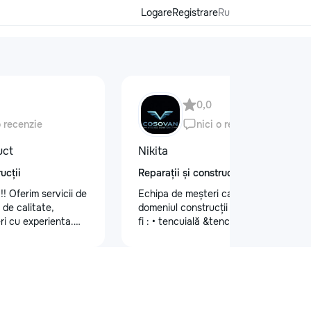
Logare
Registrare
Ru
0,0
o recenzie
nici o recenzie
uct
Nikita
ucții
Reparații și construcții
!! Oferim servicii de
Echipa de meșteri calificați în
e de calitate,
domeniul construcții și finisaje cum ar
ri cu experienta.
fi : • tencuială &tencuială mecanizată
itate, atenție la
•lucrări de finisare glet (Spakliovka)
 durabile.
mecanizată •vopsea manuală și
 vizita la nr. de
mecanizată •tapete și tapet fibră de
86
sticlă •lucrări de gips-carton
•Armstrong •Fațade personalizate
•Gresie și faianță •Electicitate