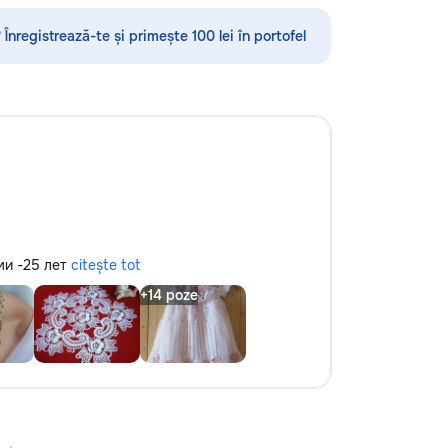
•servicii sanitare •Demolări
 Înregistrează-te și primește 100 lei în portofel
и -25 лет
citește tot