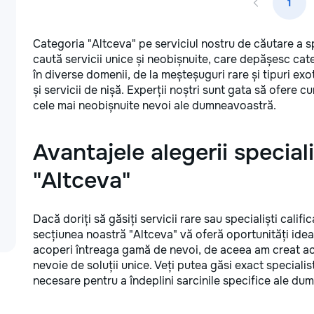
1
Categoria "Altceva" pe serviciul nostru de căutare a sp
caută servicii unice și neobișnuite, care depășesc catego
în diverse domenii, de la meșteșuguri rare și tipuri ex
și servicii de nișă. Experții noștri sunt gata să ofere cu
cele mai neobișnuite nevoi ale dumneavoastră.
Avantajele alegerii speciali
"Altceva"
Dacă doriți să găsiți servicii rare sau specialiști calif
secțiunea noastră "Altceva" vă oferă oportunități idea
acoperi întreaga gamă de nevoi, de aceea am creat ac
nevoie de soluții unice. Veți putea găsi exact specialis
necesare pentru a îndeplini sarcinile specifice ale du