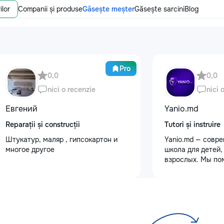
ilor
Companii și produse
Găsește meșter
Găsește sarcini
Blog
Pro
0,0
0,0
nici o recenzie
nici 
Евгений
Yanio.md
Reparații și construcții
Tutori și instruire
Штукатур, маляр , гипсокартон и
Yanio.md — совр
многое другое
школа для детей,
взрослых. Мы по
улучшать знания
предметам, готов
экзаменам, пост
достигать личны
целей. В нашей 
квалифицирован