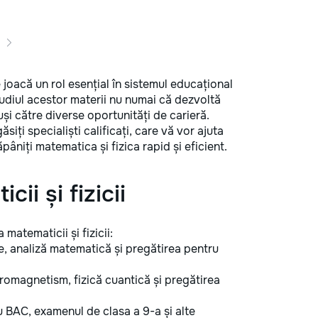
joacă un rol esențial în sistemul educațional
Studiul acestor materii nu numai că dezvoltă
 uși către diverse oportunități de carieră.
siți specialiști calificați, care vă vor ajuta
niți matematica și fizica rapid și eficient.
ii și fizicii
matematicii și fizicii:
, analiză matematică și pregătirea pentru
omagnetism, fizică cuantică și pregătirea
 BAC, examenul de clasa a 9-a și alte