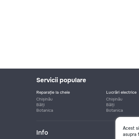
Servicii populare
Reparație la cheie
Lucrări electrice
Chișinău
Chișinău
Bălți
Bălți
Botanica
Botanica
Nume
Acest s
Info
asupra f