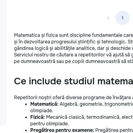
1
Matematica și fizica sunt discipline fundamentale care 
și în dezvoltarea progresului științific și tehnologic. 
gândirea logică și abilitățile analitice, dar și deschide
Serviciul nostru de căutare a repetitorilor vă ajută să gă
pe dumneavoastră sau pe copiii dumneavoastră să stăpâ
Ce include studiul matematic
Repetitorii noștri oferă diverse programe de învățare a 
Matematică:
Algebră, geometrie, trigonometrie
olimpiade.
Fizică:
Mecanică clasică, termodinamică, electr
pentru olimpiade.
Pregătirea pentru examene:
Pregătirea pentru