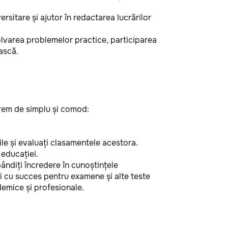
rsitare și ajutor în redactarea lucrărilor
olvarea problemelor practice, participarea
ască.
xtrem de simplu și comod:
ziile și evaluați clasamentele acestora.
 educației.
ândiți încredere în cunoștințele
i cu succes pentru examene și alte teste
demice și profesionale.