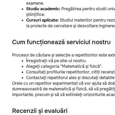
examene.
Studiu academic:
Pregătirea pentru studii unive
științifice.
Cursuri aplicate:
Studiul materiilor pentru rez
la proiecte de cercetare și dezvoltare inginere
Cum funcționează serviciul nostru
Procesul de căutare și selecție a repetitorilor este e
Înregistrați-vă pe site-ul nostru.
Alegeți categoria "Matematică și fizică".
Consultați profilurile repetitorilor, citiți recen
Contactați repetitorul ales și discutați detaliile
Orele cu un repetitor experimentat vă vor ajuta să dob
dumneavoastră de matematică și fizică, să vă pregătiț
importante, precum și să vă extindeți orizonturile aca
Recenzii și evaluări