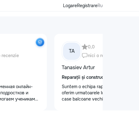
Logare
Registrare
Ru
0,0
TA
o recenzie
nici o recenzie
Tanasiev Artur
Reparații și construcții
еменная онлайн-
Suntem o echipa rapida de Hamali
 подростков и
oferim urmatoarele lucrari Demolari
могаем ученикам
case balcoane vechii - Demolare
 по школьным
fundatii, elemente din beton,ziduri.
иться к
demontarea acoperisului - Demontat
уплению и
confectii metalice - Decopertat pereti
х образовательных
de tencuiala,gresie,faianta,glet,var,
команде работают
sapa - Decapare diferite suprafete -
ные преподаватели
Demontat parchet,sapă,teracota -