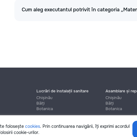
Cum aleg executantul potrivit în categoria „Matem
Lucrări de instalații sanitare
Asamblare și repa
Chișinău
Chișinău
Bălți
Bălți
Botanica
Botanica
ite folosește
cookies
. Prin continuarea navigării, îți exprimi acordul
Ajutor
olosirii cookie-urilor.