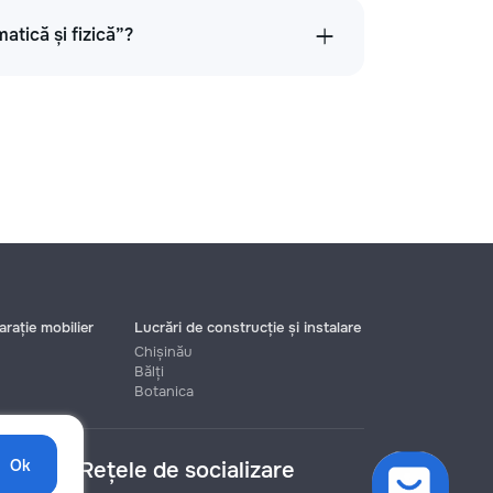
atică și fizică”?
rație mobilier
Lucrări de construcție și instalare
Chișinău
Bălți
Botanica
Ok
Rețele de socializare