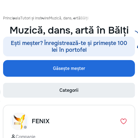
Principala
Tutori și instruire
Muzică, dans, artă
Bălți
Muzică, dans, artă în Bălți
Ești meșter? Înregistrează-te și primește 100
lei în portofel
Găsește meșter
Categorii
FENIX
Companie