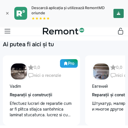
Descarcă aplicația și utilizează RemontMD
×
oriunde
★★★★★
Ai putea fi aici și tu
Pro
0,0
0,0
nici o recenzie
nici o
Vadim
Евгений
Reparații și construcții
Reparații și constru
Efectuez lucrari de reparatie cum
Штукатур, маляр ,
ar fi plitca stiajca santehnica
и многое другое
laminat stucaturca. lucrez si cu
lemnu cum ar fi vagonca cine are
nevoe apelati 068368379