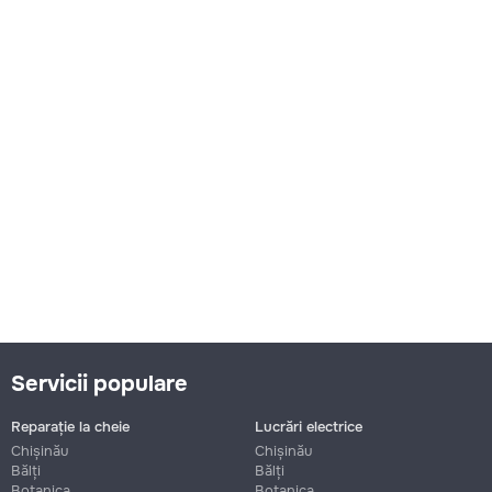
Servicii populare
Reparație la cheie
Lucrări electrice
Chișinău
Chișinău
Bălți
Bălți
Botanica
Botanica