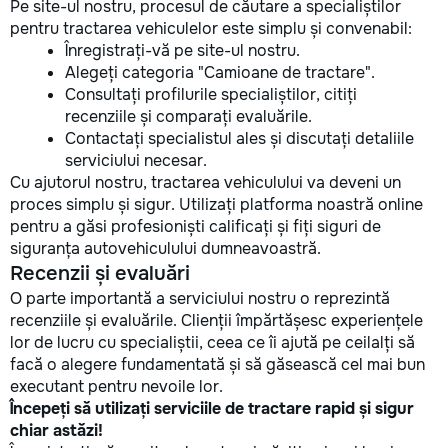
Pe site-ul nostru, procesul de căutare a specialiștilor
pentru tractarea vehiculelor este simplu și convenabil:
Înregistrați-vă pe site-ul nostru.
Alegeți categoria "Camioane de tractare".
Consultați profilurile specialiștilor, citiți
recenziile și comparați evaluările.
Contactați specialistul ales și discutați detaliile
serviciului necesar.
Cu ajutorul nostru, tractarea vehiculului va deveni un
proces simplu și sigur. Utilizați platforma noastră online
pentru a găsi profesioniști calificați și fiți siguri de
siguranța autovehiculului dumneavoastră.
Recenzii și evaluări
O parte importantă a serviciului nostru o reprezintă
recenziile și evaluările. Clienții împărtășesc experiențele
lor de lucru cu specialiștii, ceea ce îi ajută pe ceilalți să
facă o alegere fundamentată și să găsească cel mai bun
executant pentru nevoile lor.
Începeți să utilizați serviciile de tractare rapid și sigur
chiar astăzi!