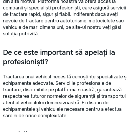
din alte motive. Platforma noastră vă oferă acces la
companii și specialiști profesioniști, care asigură servicii
de tractare rapid, sigur și fiabil. Indiferent dacă aveți
nevoie de tractare pentru autoturisme, motociclete sau
vehicule de mari dimensiuni, pe site-ul nostru veți găsi
soluția potrivită.
De ce este important să apelați la
profesioniști?
Tractarea unui vehicul necesită cunoștințe specializate și
echipamente adecvate. Serviciile profesionale de
tractare, disponibile pe platforma noastră, garantează
respectarea tuturor normelor de siguranță și transportul
atent al vehiculului dumneavoastră. Ei dispun de
echipamentele și vehiculele necesare pentru a efectua
sarcini de orice complexitate.