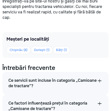
Înregistrați-vă pe site-ul nostru și găsiți cei mai buni
specialiști pentru tractarea vehiculelor. Cu noi, fiecare
serviciu va fi realizat rapid, cu calitate și fără bătăi de
cap.
Meșteri pe localități
Chișinău (8)
Durlești (1)
Bălți (1)
Întrebări frecvente
Ce servicii sunt incluse în categoria „Camioane
de tractare”?
Ce factori influențează prețul în categoria
„Camioane de tractare”?