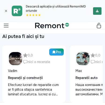
Descarcă aplicația și utilizează RemontMD
×
oriunde
★★★★★
Ai putea fi aici și tu
Pro
0,0
0,0
nici o recenzie
nici o
Vadim
Max
Reparații și construcții
Reparatii auto
Efectuez lucrari de reparatie cum
Наша компания пр
ar fi plitca stiajca santehnica
высококачественн
laminat stucaturca. lucrez si cu
автомобилями. М
lemnu cum ar fi vagonca cine are
предоставляем ус
nevoe apelati 068368379
полировки кузова 