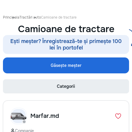
восстановления б
сколов и трещин 
стекле для обеспе
Principala
Tractări auto
Camioane de tractare
безопасности. Та
Camioane de tractare
оклейку защитным
полировку стекла 
улучшения видимо
Ești meșter? Înregistrează-te și primește 100
царапин на кузове
lei în portofel
Дополнительно пр
выпрямление вмят
покраски, нанесе
Găsește meșter
составов, тониров
соответствии с
законодательство
Categorii
салона. Услуги по
хрома и антихром
автомобилю стиль
пленка на фары з
повреждений. Мы
Marfar.md
придерживаемся 
стандартов обслу
используя передо
Companie