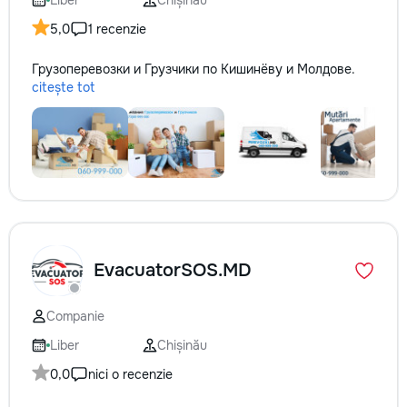
Liber
Chișinău
5,0
1 recenzie
Грузоперевозки и Грузчики по Кишинёву и Молдове.
citește tot
EvacuatorSOS.MD
Companie
Liber
Chișinău
0,0
nici o recenzie