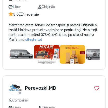
технологии. Дове
заботу о вашем а
Liber
Chișinău
он будет радовать
5,0
1 recenzie
годы.
Marfar.md oferă servicii de transport și hamali Chișinău și
toată Moldova preturi avantajoase pentru toți! Ne puteți
contacta la numărul 078-014-014 sau pe site-ul nostru
Marfar.md
citește tot
Perevozki.MD
Companie