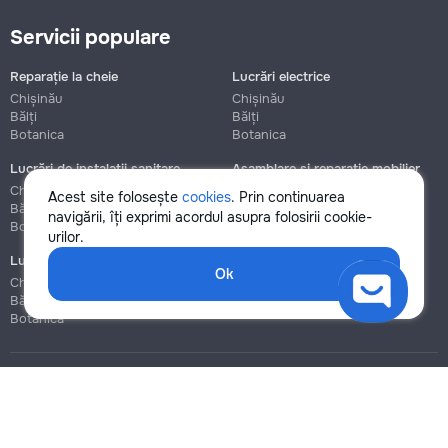
Servicii populare
Reparație la cheie
Lucrări electrice
Chișinău
Chișinău
Bălți
Bălți
Botanica
Botanica
Lucrări de instalații sanitare
Asamblare și reparație mobilier
Chișinău
Chișinău
Acest site folosește
cookies
. Prin continuarea
Bălți
Bălți
navigării, îți exprimi acordul asupra folosirii cookie-
Botanica
Botanica
urilor.
Lucrări de construcție și instalare
Ok
Chișinău
Bălți
Botanica
Blog
Reguli
Prețuri la servicii
Ajutor