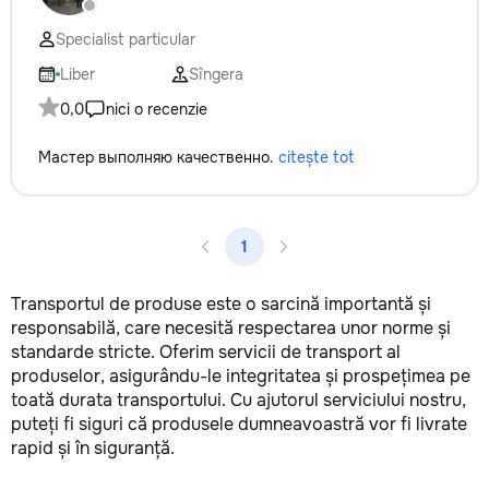
не включается? Не спешите
сообщения или зво
покупать новую! Спасем ваш
+37060597613 Обу
Specialist particular
бюджет.
интересно! Давай
этот мир вместе!
Liber
Sîngera
заслуживает лучш
0,0
nici o recenzie
Мастер выполняю качественно.
citește tot
1
Transportul de produse este o sarcină importantă și
responsabilă, care necesită respectarea unor norme și
standarde stricte. Oferim servicii de transport al
produselor, asigurându-le integritatea și prospețimea pe
toată durata transportului. Cu ajutorul serviciului nostru,
puteți fi siguri că produsele dumneavoastră vor fi livrate
rapid și în siguranță.