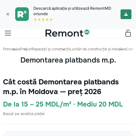
Descarcă aplicația și utilizează RemontMD
×
oriunde
★★★★★
Principala
Prețuri
Reparații și construcții
Lucrări de construcție și instalare
Demon
Demontarea platbands m.p.
Cât costă Demontarea platbands
m.p. în Moldova — preț 2026
De la 15 – 25 MDL/m² · Mediu 20 MDL
Bazat pe analiza pieței