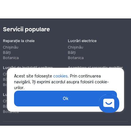
Servicii populare
Reparație la cheie
Lucrări electrice
Chișinău
Chișinău
Bălți
Bălți
Botanica
Botanica
Lucrări de instalații sanitare
Asamblare și reparație mobilier
Chișinău
Chișinău
Acest site folosește
cookies
. Prin continuarea
Bălți
Bălți
navigării, îți exprimi acordul asupra folosirii cookie-
Botanica
Botanica
urilor.
Lucrări de construcție și instalare
Ok
Chișinău
Bălți
Botanica