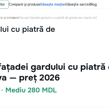
ilor
Companii și produse
Găsește meșter
Găsește sarcini
Blog
ie și instalare
Placajul fațadei gardului cu piatră de gresie pe o parte m2
lui cu piatră de
fațadei gardului cu piatră
va — preț 2026
 · Mediu 280 MDL