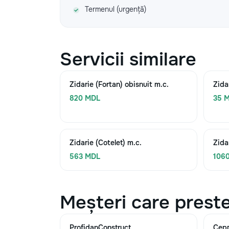
Termenul (urgență)
Servicii similare
Zidarie (Fortan) obisnuit m.c.
Zida
820 MDL
35 M
Zidarie (Cotelet) m.c.
Zida
563 MDL
106
Meșteri care preste
ProfidanConstruct
Сер