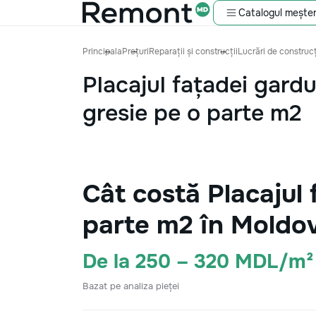
Catalogul meșter
Principala
Prețuri
Reparații și construcții
Lucrări de construcț
Placajul fațadei gardu
gresie pe o parte m2
Cât costă Placajul 
parte m2 în Moldo
De la 250 – 320 MDL/m²
Bazat pe analiza pieței