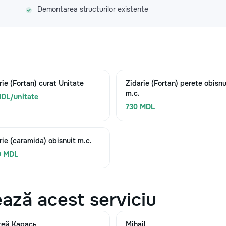
Demontarea structurilor existente
rie (Fortan) curat Unitate
Zidarie (Fortan) perete obisnu
m.c.
DL/unitate
730 MDL
rie (caramida) obisnuit m.c.
0 MDL
ază acest serviciu
гей Карась
Mihail