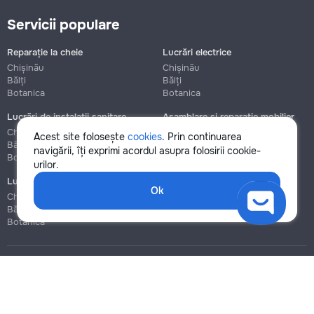
Servicii populare
Reparație la cheie
Lucrări electrice
Chișinău
Chișinău
Bălți
Bălți
Botanica
Botanica
Lucrări de instalații sanitare
Asamblare și reparație mobilier
Chișinău
Chișinău
Acest site folosește
cookies
. Prin continuarea
Bălți
Bălți
navigării, îți exprimi acordul asupra folosirii cookie-
Botanica
Botanica
urilor.
Lucrări de construcție și instalare
Ok
Chișinău
Bălți
Botanica
Blog
Reguli
Prețuri la servicii
Ajutor