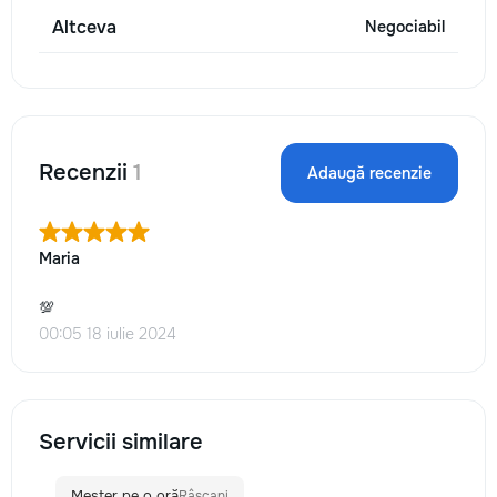
Altceva
Negociabil
Recenzii
1
Adaugă recenzie
Maria
💯
00:05 18 iulie 2024
Servicii similare
Meșter pe o oră
Râșcani