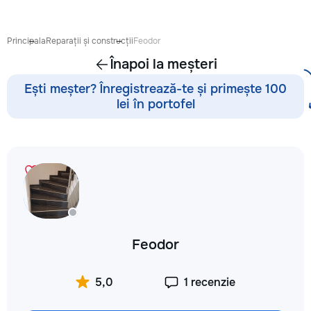
готовиться к экза
поступлению и до
личных образоват
Principala
Reparații și construcții
Feodor
В нашей команде 
Înapoi la meșteri
квалифицированн
преподаватели по
Ești meșter? Înregistrează-te și primește 100
английскому язык
lei în portofel
языку, румынскому
биологии, химии, 
другим дисциплин
проходит онлайн 
интерактивной пл
использованием 
методик и индиви
подхода. Подбира
преподавателя с 
подготовки, целе
Feodor
каждого ученика.
Индивидуальные з
мини-группы ✔ По
5,0
1 recenzie
экзаменам и пост
Помощь по школь