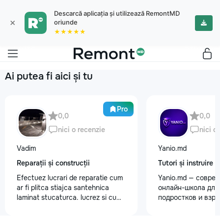
Descarcă aplicația și utilizează RemontMD
×
oriunde
★★★★★
Ai putea fi aici și tu
Pro
0,0
0,0
nici o recenzie
nici o
Vadim
Yanio.md
Reparații și construcții
Tutori și instruire
Efectuez lucrari de reparatie cum
Yanio.md — совре
ar fi plitca stiajca santehnica
онлайн-школа для 
laminat stucaturca. lucrez si cu
подростков и взр
lemnu cum ar fi vagonca cine are
помогаем ученика
nevoe apelati 068368379
знания по школьн