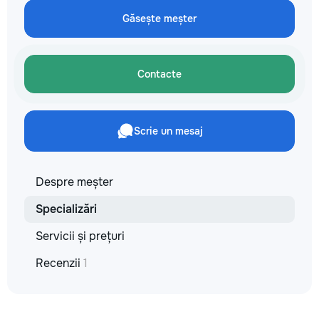
✔ Обучение взро
Găsește meșter
Бесплатный пробн
Contacte
Scrie un mesaj
Despre meșter
Specializări
Servicii și prețuri
Recenzii
1