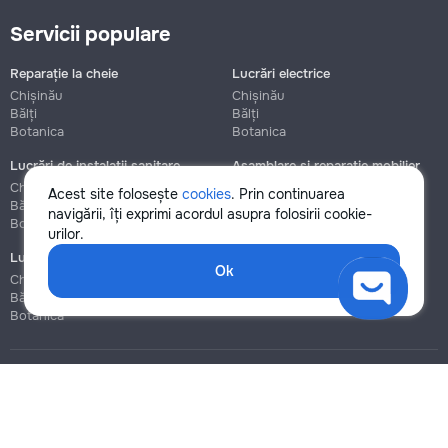
Servicii populare
Reparație la cheie
Lucrări electrice
Chișinău
Chișinău
Bălți
Bălți
Botanica
Botanica
Lucrări de instalații sanitare
Asamblare și reparație mobilier
Chișinău
Chișinău
Acest site folosește
cookies
. Prin continuarea
Bălți
Bălți
navigării, îți exprimi acordul asupra folosirii cookie-
Botanica
Botanica
urilor.
Lucrări de construcție și instalare
Ok
Chișinău
Bălți
Botanica
Blog
Reguli
Prețuri la servicii
Ajutor