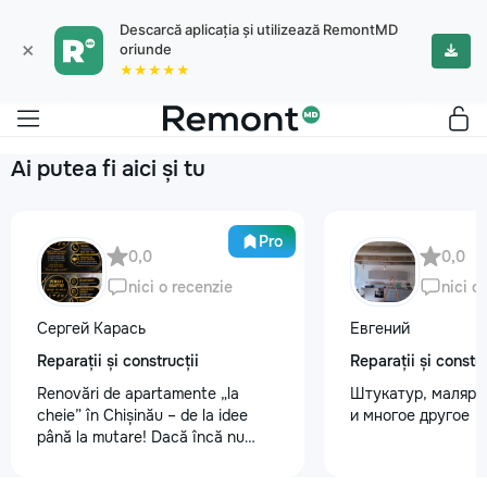
Descarcă aplicația și utilizează RemontMD
×
oriunde
★★★★★
Ai putea fi aici și tu
Pro
0,0
0,0
nici o recenzie
nici o
Сергей Карась
Евгений
Reparații și construcții
Reparații și constru
Renovări de apartamente „la
Штукатур, маляр ,
cheie” în Chișinău – de la idee
и многое другое
până la mutare! Dacă încă nu
aveți un design-proiect, nu este o
problemă. Vă putem realiza un