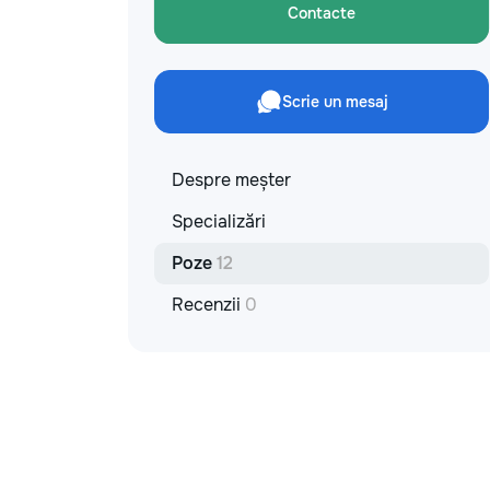
Contacte
Scrie un mesaj
Despre meșter
Specializări
Poze
12
Recenzii
0