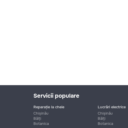
Servicii populare
Reparație la cheie
Lucrări electrice
Chișinău
Chișinău
Bălți
Bălți
Botanica
Botanica
Nume