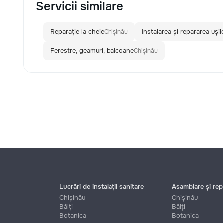
Servicii similare
Reparație la cheie
Instalarea și repararea ușilo
Chișinău
Ferestre, geamuri, balcoane
Chișinău
Lucrări de instalații sanitare
Asamblare și repa
Chișinău
Chișinău
Bălți
Bălți
Botanica
Botanica