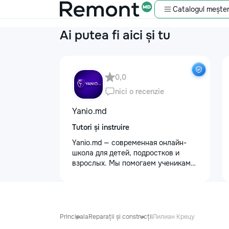
Catalogul meșter
Ai putea fi aici și tu
0,0
nici o recenzie
Yanio.md
Tutori și instruire
Yanio.md — современная онлайн-
школа для детей, подростков и
взрослых. Мы помогаем ученикам
улучшать знания по школьным
предметам, готовиться к
экзаменам, поступлению и
достигать личных образовательных
целей. В нашей команде работают
Principala
Reparații și construcții
Лилиан Крецу
квалифицированные преподаватели