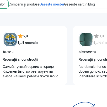
ilor
Companii și produse
Găsește meșter
Găsește sarcini
Blog
5,0
0,0
1 recenzie
nici 
Антон
alexandtu
Reparații și construcții
Reparații și constr
Самый лучший сервис в городе
fac demolari orice
Кишенев Быстро реагируем на
ducem gunoiu, sa
вызов Решаем работы почти любой
,canalizare schim
сложности Лучшая сфера услуг
gipsocarеon dupa 
предоставляется с нашей стороны
Услуги “Муж на час” — Быстро,
Надежно, Удобно! Нужна помощь в
быту? Наши профессиональные
услуги “Муж на час” помогут вам