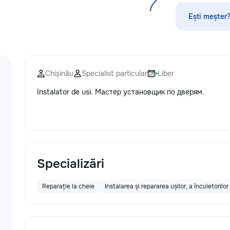
справиться с любыми мелкими
ремонтами и задачами в доме и на
Ești meșter?
даче! Мы предоставляем широкий
спектр услуг, используя
минимальный набор инструментов,
чтобы помочь вам быстро и
эффективно решить бытовые
Chișinău
Specialist particular
Liber
проблемы. Наши услуги включают:
• Сборка и разборка мебели —
Instalator de usi. Мастер установщик по дверям.
быстрота и точность в установке
мебели: от стульев до шкафов и
полок. • Монтаж и крепление —
установка картин, зеркал, полок,
крючков и штор. Все крепления
надежны и безопасны. • Мелкий
ремонт сантехники — устранение
Specializări
протечек, замена смесителей,
сливных механизмов, ремонт
Reparație la cheie
Instalarea și repararea ușilor, a încuietorilor
унитазов и раковин. •
Электрические работы — замена
розеток, выключателей, лампочек,
подключение бытовой техники. •