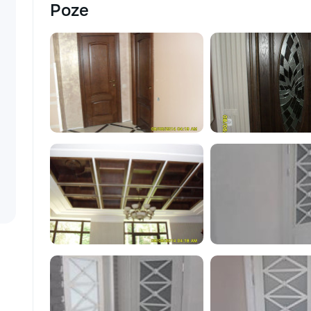
Ремонт и обслуживание окон и
Poze
дверей — регулировка дверей и
окон, замена петель, установка
замков. • Ремонт и отделка —
поклейка обоев, заделка трещин,
замена плитки, другие мелкие
отделочные работы. •
Благоустройство и уборка —
помощь в организации
пространства, установке полок, а
также садоводство и помощь в
уходе за дачей. Почему выбирают
нас? • Профессионализм — опыт и
внимание к деталям, мы заботимся
о качестве работы. • Удобство —
приедем в удобное время, с
необходимыми инструментами. •
Доступные цены — честные
расценки без скрытых затрат. С
нами ваш дом в надежных руках!
Обращайтесь за помощью — мы
решим любую задачу быстро и
качественно.