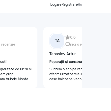
Logare
Registrare
Ru
0,0
TA
o recenzie
nici o recenzie
Tanasiev Artur
ucții
Reparații și construcții
 greutate de lucru si
Suntem o echipa rapida de Hamali
pam gropi
oferim urmatoarele lucrari Demolari
bam trubele.Montam
case balcoane vechii - Demolare
proect.
fundatii, elemente din beton,ziduri.
demontarea acoperisului - Demontat
confectii metalice - Decopertat pereti
de tencuiala,gresie,faianta,glet,var,
sapa - Decapare diferite suprafete -
Demontat parchet,sapă,teracota -