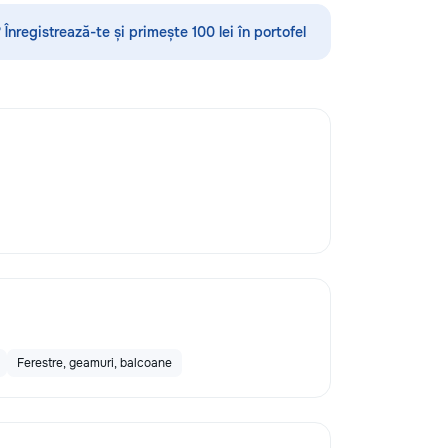
Servicii curatenie subsol la inaltime...
 Înregistrează-te și primește 100 lei în portofel
Ferestre, geamuri, balcoane