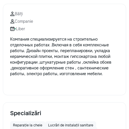
Bălți
Companie
Liber
Компания специализируется на строительно
отделочных работах .Включая в себя комплексные
работы. Дизайн проекты, перепланировки, укладка
керамической плитки, монтаж гипсокартона любой
конфигурации ,штукатурные работы ,оклейка обоев
,декоративное оформление стен , сантехнические
работы, электро работы, изготовление мебели.
Specializări
Reparație la cheie
Lucrări de instalații sanitare