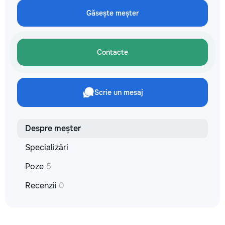
технологии. Доверьте нам
заботу о вашем автомобиле, и
Găsește meșter
он будет радовать вас долгие
годы.
Contacte
Scrie un mesaj
Despre meșter
Specializări
Poze
5
Recenzii
0