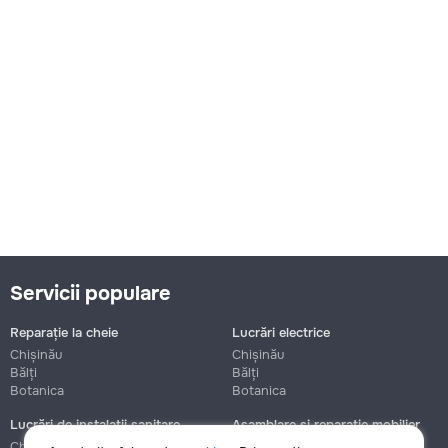
Servicii populare
Reparație la cheie
Lucrări electrice
Chișinău
Chișinău
Bălți
Bălți
Botanica
Botanica
Lucrări de instalații sanitare
Asamblare și reparație mobilier
Chișinău
Chișinău