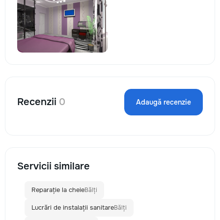
Recenzii
0
Adaugă recenzie
Servicii similare
Reparație la cheie
Bălți
Lucrări de instalații sanitare
Bălți