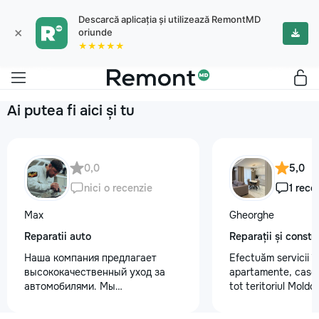
Descarcă aplicația și utilizează RemontMD
×
oriunde
★★★★★
Ai putea fi aici și tu
0,0
5,0
nici o recenzie
1 rece
Max
Gheorghe
Reparatii auto
Reparații și constru
Наша компания предлагает
Efectuăm servicii în
высококачественный уход за
apartamente, case, 
автомобилями. Мы
tot teritoriul Mold
предоставляем услуги
un spectru larg de a
полировки кузова для
tencuiala peretilor 