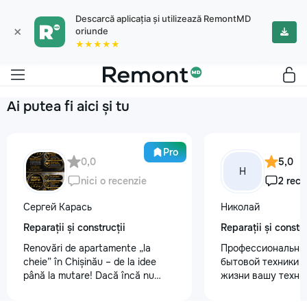
Descarcă aplicația și utilizează RemontMD
×
oriunde
★★★★★
Ai putea fi aici și tu
Pro
0,0
5,0
Н
nici o recenzie
2 rece
Сергей Карась
Николай
Reparații și construcții
Reparații și constru
Renovări de apartamente „la
Профессиональны
cheie” în Chișinău – de la idee
бытовой техники 
până la mutare! Dacă încă nu
жизни вашу техни
aveți un design-proiect, nu este o
честно и с гарант
problemă. Vă putem realiza un
главные преимуще