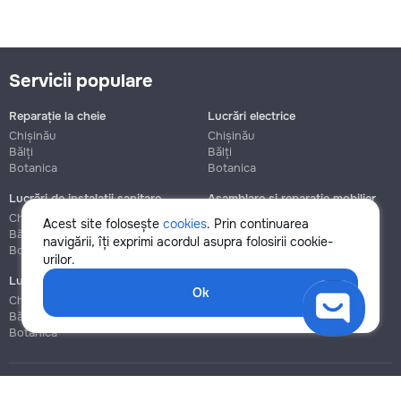
Servicii populare
Reparație la cheie
Lucrări electrice
Chișinău
Chișinău
Bălți
Bălți
Botanica
Botanica
Lucrări de instalații sanitare
Asamblare și reparație mobilier
Chișinău
Chișinău
Acest site folosește
cookies
. Prin continuarea
Bălți
Bălți
navigării, îți exprimi acordul asupra folosirii cookie-
Botanica
Botanica
urilor.
Lucrări de construcție și instalare
Ok
Chișinău
Bălți
Botanica
Blog