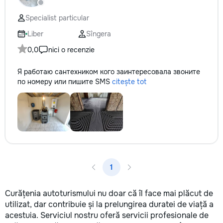
не включается? Не спешите
покупать новую! Спасем ваш
Specialist particular
бюджет.
Liber
Sîngera
0,0
nici o recenzie
Я работаю сантехником кого заинтересовала звоните
по номеру или пишите SMS
citește tot
1
Curățenia autoturismului nu doar că îl face mai plăcut de
utilizat, dar contribuie și la prelungirea duratei de viață a
acestuia. Serviciul nostru oferă servicii profesionale de