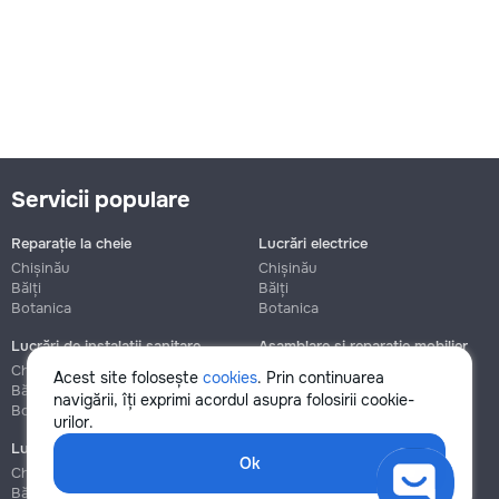
Servicii populare
Reparație la cheie
Lucrări electrice
Chișinău
Chișinău
Bălți
Bălți
Botanica
Botanica
Lucrări de instalații sanitare
Asamblare și reparație mobilier
Chișinău
Chișinău
Acest site folosește
cookies
. Prin continuarea
Bălți
Bălți
navigării, îți exprimi acordul asupra folosirii cookie-
Botanica
Botanica
urilor.
Lucrări de construcție și instalare
Ok
Chișinău
Bălți