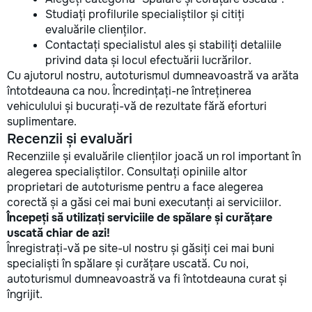
Studiați profilurile specialiștilor și citiți
evaluările clienților.
Contactați specialistul ales și stabiliți detaliile
privind data și locul efectuării lucrărilor.
Cu ajutorul nostru, autoturismul dumneavoastră va arăta
întotdeauna ca nou. Încredințați-ne întreținerea
vehiculului și bucurați-vă de rezultate fără eforturi
suplimentare.
Recenzii și evaluări
Recenziile și evaluările clienților joacă un rol important în
alegerea specialiștilor. Consultați opiniile altor
proprietari de autoturisme pentru a face alegerea
corectă și a găsi cei mai buni executanți ai serviciilor.
Începeți să utilizați serviciile de spălare și curățare
uscată chiar de azi!
Înregistrați-vă pe site-ul nostru și găsiți cei mai buni
specialiști în spălare și curățare uscată. Cu noi,
autoturismul dumneavoastră va fi întotdeauna curat și
îngrijit.