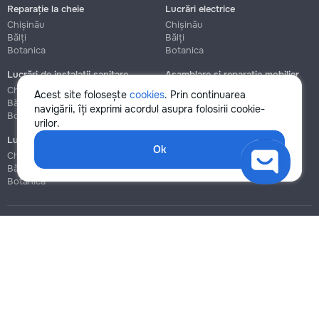
Reparație la cheie
Lucrări electrice
Chișinău
Chișinău
Bălți
Bălți
Botanica
Botanica
Lucrări de instalații sanitare
Asamblare și reparație mobilier
Chișinău
Chișinău
Acest site folosește
cookies
. Prin continuarea
Bălți
Bălți
navigării, îți exprimi acordul asupra folosirii cookie-
Botanica
Botanica
urilor.
Lucrări de construcție și instalare
Ok
Chișinău
Bălți
Botanica
Blog
Reguli
Prețuri la servicii
Ajutor
Politica de confidențialitate
Cookies