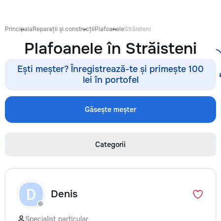
восстановления б
сколов и трещин 
стекле для обеспе
Principala
Reparații și construcții
Plafoanele
Străisteni
безопасности. Та
Plafoanele în Străisteni
оклейку защитным
полировку стекла 
улучшения видимо
Ești meșter? Înregistrează-te și primește 100
царапин на кузове
lei în portofel
Дополнительно пр
выпрямление вмят
покраски, нанесе
Găsește meșter
составов, тониров
соответствии с
законодательство
Categorii
салона. Услуги по
хрома и антихром
автомобилю стиль
пленка на фары з
повреждений. Мы
D
Denis
придерживаемся 
стандартов обслу
используя передо
Specialist particular