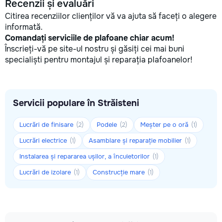
Recenzii și evaluări
Citirea recenziilor clienților vă va ajuta să faceți o alegere
informată.
Comandați serviciile de plafoane chiar acum!
Înscrieți-vă pe site-ul nostru și găsiți cei mai buni
specialiști pentru montajul și reparația plafoanelor!
Servicii populare în Străisteni
Lucrări de finisare
Podele
Meșter pe o oră
(2)
(2)
(1)
Lucrări electrice
Asamblare și reparație mobilier
(1)
(1)
Instalarea și repararea ușilor, a încuietorilor
(1)
Lucrări de izolare
Construcție mare
(1)
(1)