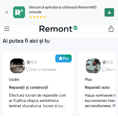
Descarcă aplicația și utilizează RemontMD
×
oriunde
★★★★★
Ai putea fi aici și tu
Pro
0,0
0,0
nici o recenzie
nici o
Vadim
Max
Reparații și construcții
Reparatii auto
Efectuez lucrari de reparatie cum
Наша компания пр
ar fi plitca stiajca santehnica
высококачественн
laminat stucaturca. lucrez si cu
автомобилями. М
lemnu cum ar fi vagonca cine are
предоставляем ус
nevoe apelati 068368379
полировки кузова 