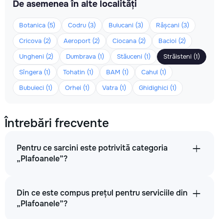
De asemenea în alte localități
Botanica (5)
Codru (3)
Buiucani (3)
Râșcani (3)
Cricova (2)
Aeroport (2)
Ciocana (2)
Bacioi (2)
Ungheni (2)
Dumbrava (1)
Stăuceni (1)
Străisteni (1)
Sîngera (1)
Tohatin (1)
BAM (1)
Cahul (1)
Bubuieci (1)
Orhei (1)
Vatra (1)
Ghidighici (1)
Întrebări frecvente
Pentru ce sarcini este potrivită categoria
„Plafoanele”?
Din ce este compus prețul pentru serviciile din
„Plafoanele”?