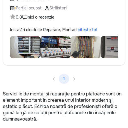
технологии. Дове
заботу о вашем а
Parțial ocupat
Străisteni
он будет радовать
0,0
nici o recenzie
годы.
Instalări electrice Reparare, Montari
citește tot
1
Serviciile de montaj și reparație pentru plafoane sunt un
element important în crearea unui interior modern și
estetic plăcut. Echipa noastră de profesioniști oferă o
gamă largă de soluții pentru plafoanele din încăperile
dumneavoastră.