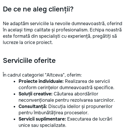
la fiecare detaliu. Contactați-ne
De ce ne aleg clienții?
pentru o consultație gratuită și un
deviz fără obligații: 069 376 542
+373 603 31 178 Viber | WhatsApp
Ne adaptăm serviciile la nevoile dumneavoastră, oferind
| Telegram Disponibili zilnic pentru
în același timp calitate și profesionalism. Echipa noastră
consultații și programări. Deviz
este formată din specialiști cu experiență, pregătiți să
gratuit Consultanță profesională
lucreze la orice proiect.
Soluții pentru orice buget
Reparații executate la timp și cu
responsabilitate. Transformăm
Serviciile oferite
ideile în locuințe confortabile,
moderne și funcționale! Calitatea
noastră – liniștea și confortul
În cadrul categoriei "Altceva", oferim:
dumneavoastră!
Proiecte individuale:
Realizarea de servicii
conform cerințelor dumneavoastră specifice.
Soluții creative:
Căutarea abordărilor
neconvenționale pentru rezolvarea sarcinilor.
Consultanță:
Discuția ideilor și propunerilor
pentru îmbunătățirea proceselor.
Servicii suplimentare:
Executarea de lucrări
unice sau specializate.