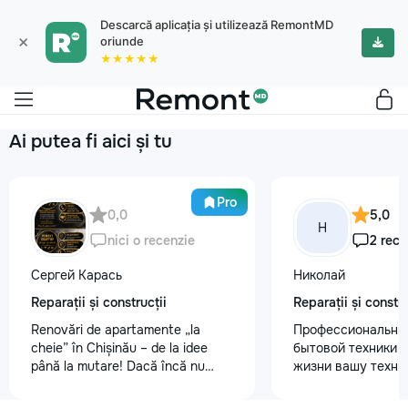
Descarcă aplicația și utilizează RemontMD
×
oriunde
★★★★★
Ai putea fi aici și tu
Pro
0,0
5,0
Н
nici o recenzie
2 rece
Сергей Карась
Николай
Reparații și construcții
Reparații și constru
Renovări de apartamente „la
Профессиональны
cheie” în Chișinău – de la idee
бытовой техники 
până la mutare! Dacă încă nu
жизни вашу техни
aveți un design-proiect, nu este o
честно и с гарант
problemă. Vă putem realiza un
главные преимуще