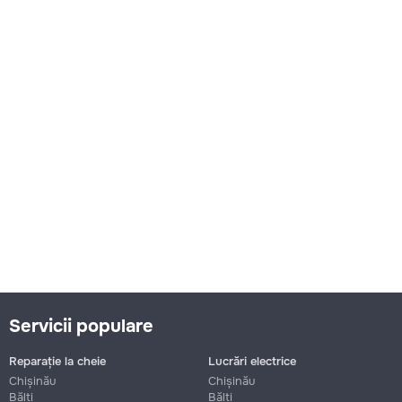
Servicii populare
Reparație la cheie
Lucrări electrice
Chișinău
Chișinău
Bălți
Bălți