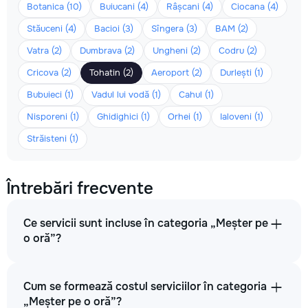
Botanica (10)
Buiucani (4)
Râșcani (4)
Ciocana (4)
Stăuceni (4)
Bacioi (3)
Sîngera (3)
BAM (2)
Vatra (2)
Dumbrava (2)
Ungheni (2)
Codru (2)
Cricova (2)
Tohatin (2)
Aeroport (2)
Durlești (1)
Bubuieci (1)
Vadul lui vodă (1)
Cahul (1)
Nisporeni (1)
Ghidighici (1)
Orhei (1)
Ialoveni (1)
Străisteni (1)
Întrebări frecvente
Ce servicii sunt incluse în categoria „Meșter pe
o oră”?
Cum se formează costul serviciilor în categoria
„Meșter pe o oră”?