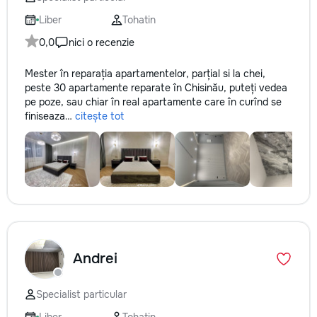
не включается? Н
покупать новую! 
Liber
Tohatin
бюджет.
0,0
nici o recenzie
Mester în reparația apartamentelor, parțial si la chei,
peste 30 apartamente reparate în Chisinău, puteți vedea
pe poze, sau chiar în real apartamente care în curînd se
finiseaza…
citește tot
Andrei
Specialist particular