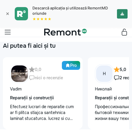
Descarcă aplicația și utilizează RemontMD
×
oriunde
★★★★★
Ai putea fi aici și tu
Pro
0,0
5,0
Н
nici o recenzie
2 rece
Vadim
Николай
Reparații și construcții
Reparații și constru
Efectuez lucrari de reparatie cum
Профессиональны
ar fi plitca stiajca santehnica
бытовой техники 
laminat stucaturca. lucrez si cu
жизни вашу техни
lemnu cum ar fi vagonca cine are
честно и с гарант
nevoe apelati 068368379
главные преимуще