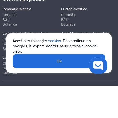
Reparație la cheie
Lucrări electrice
Chișinău
Chișinău
Bălți
Bălți
Botanica
Botanica
Lucrări de instalații sanitare
Asamblare și reparație mobilier
Chișinău
Chișinău
Acest site folosește
cookies
. Prin continuarea
Bălți
Bălți
navigării, îți exprimi acordul asupra folosirii cookie-
Botanica
Botanica
urilor.
Lucrări de construcție și instalare
Ok
Chișinău
Bălți
Botanica
Blog
Reguli
Prețuri la servicii
Ajutor
Politica de confidențialitate
Cookies