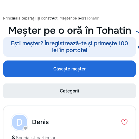
Выезд на дом: Раб
районах и пригоро
приедет в течение
Principala
Reparații și construcții
Meșter pe o oră
Tohatin
после заявки. 📉 
Meșter pe o oră în Tohatin
сервисных: Работ
посредников, поэ
обойдется на 30–
Ești meșter? Înregistrează-te și primește 100
⚙️ Оригинальные з
lei în portofel
Используем тольк
проверенные или 
аналоги. Что я ре
Găsește meșter
Стиральные и по
машины, сушильны
Электрические и 
Categorii
плиты, духовые ш
Микроволновые пе
🧹 Пылесосы и ме
техника Водонагр
Электропроводку и
D
Denis
связано с электри
Сантехнические р
техника сломалась
Specialist particular