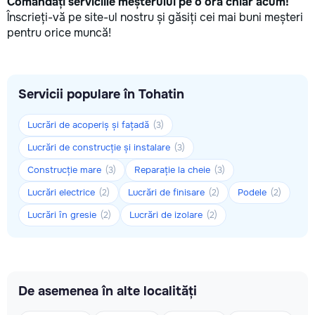
Comandați serviciile meșterului pe o oră chiar acum!
Înscrieți-vă pe site-ul nostru și găsiți cei mai buni meșteri
pentru orice muncă!
Servicii populare în Tohatin
Lucrări de acoperiș și fațadă
(3)
Lucrări de construcție și instalare
(3)
Construcție mare
Reparație la cheie
(3)
(3)
Lucrări electrice
Lucrări de finisare
Podele
(2)
(2)
(2)
Lucrări în gresie
Lucrări de izolare
(2)
(2)
De asemenea în alte localități