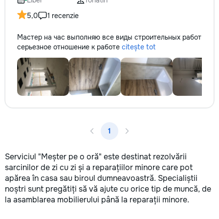
Liber
Tohatin
5,0
1 recenzie
Мастер на час выполняю все виды строительных работ
серьезное отношение к работе
citește tot
1
Serviciul "Meșter pe o oră" este destinat rezolvării
sarcinilor de zi cu zi și a reparațiilor minore care pot
apărea în casa sau biroul dumneavoastră. Specialiștii
noștri sunt pregătiți să vă ajute cu orice tip de muncă, de
la asamblarea mobilierului până la reparații minore.