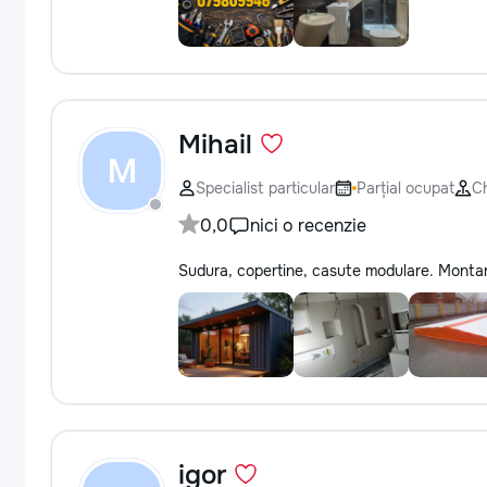
Mihail
M
Specialist particular
Parțial ocupat
Ch
0,0
nici o recenzie
Sudura, copertine, casute modulare. Montare m
igor