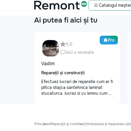
Catalogul meșter
Ai putea fi aici și tu
Pro
0,0
nici o recenzie
Vadim
Reparații și construcții
Efectuez lucrari de reparatie cum ar fi
plitca stiajca santehnica laminat
stucaturca. lucrez si cu lemnu cum ar
fi vagonca cine are nevoe apelati
068368379
Principala
Reparații și construcții
Instalarea și repararea ușilo