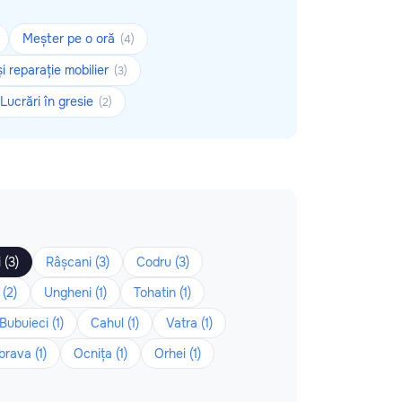
Meșter pe o oră
(4)
i reparație mobilier
(3)
Lucrări în gresie
(2)
 (3)
Râșcani (3)
Codru (3)
(2)
Ungheni (1)
Tohatin (1)
Bubuieci (1)
Cahul (1)
Vatra (1)
rava (1)
Ocnița (1)
Orhei (1)