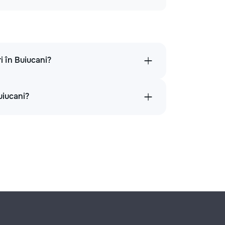
ri în Buiucani?
uiucani?