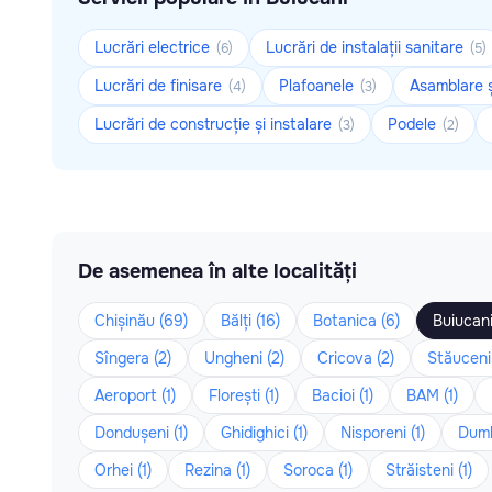
Lucrări electrice
Lucrări de instalații sanitare
(6)
(5)
Lucrări de finisare
Plafoanele
Asamblare ș
(4)
(3)
Lucrări de construcție și instalare
Podele
(3)
(2)
De asemenea în alte localități
Chișinău (69)
Bălți (16)
Botanica (6)
Buiucani
Sîngera (2)
Ungheni (2)
Cricova (2)
Stăuceni 
Aeroport (1)
Florești (1)
Bacioi (1)
BAM (1)
Dondușeni (1)
Ghidighici (1)
Nisporeni (1)
Dumb
Orhei (1)
Rezina (1)
Soroca (1)
Străisteni (1)