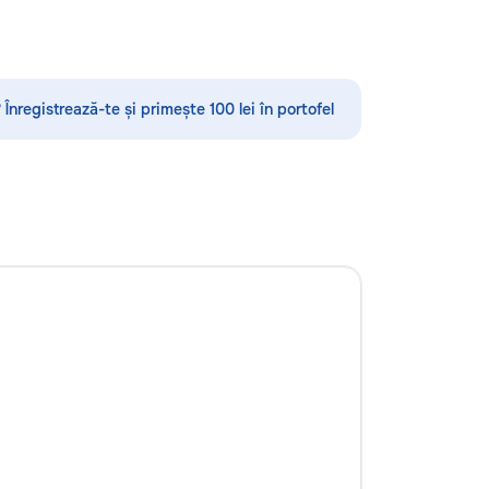
•Demolări
/ acoperise. pentru mai multe detalii
la num.: 069995194
 Înregistrează-te și primește 100 lei în portofel