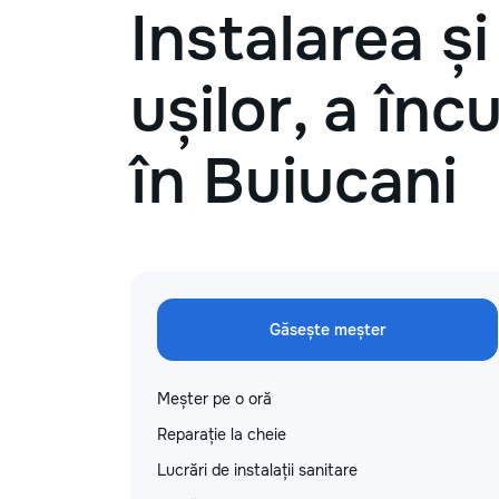
Instalarea ș
ușilor, a încu
în Buiucani
Găsește meșter
Meșter pe o oră
Reparație la cheie
Lucrări de instalații sanitare