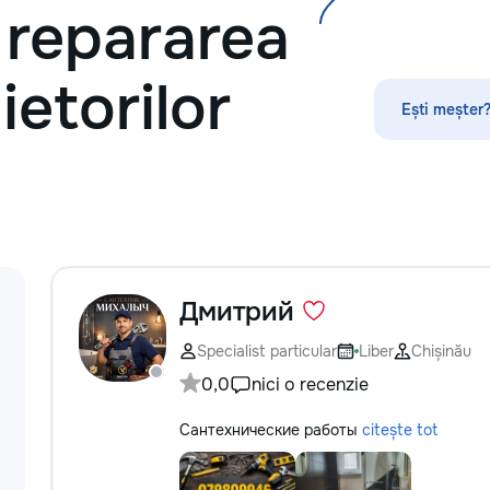
i repararea
по математике, английскому языку,
•servicii sanitare 
русскому языку, румынскому языку,
биологии, химии, географии и
другим дисциплинам. Обучение
ietorilor
проходит онлайн на интерактивной
Ești meșter?
платформе с использованием
современных методик и
индивидуального подхода.
Подбираем преподавателя с учётом
уровня подготовки, целей и
пожеланий каждого ученика. ✔
Индивидуальные занятия и мини-
группы ✔ Подготовка к экзаменам
и поступлению ✔ Помощь по
Дмитрий
школьной программе ✔ Обучение
взрослых ✔ Бесплатный пробный
Specialist particular
Liber
Chișinău
урок
0,0
nici o recenzie
Сантехнические работы
citește tot