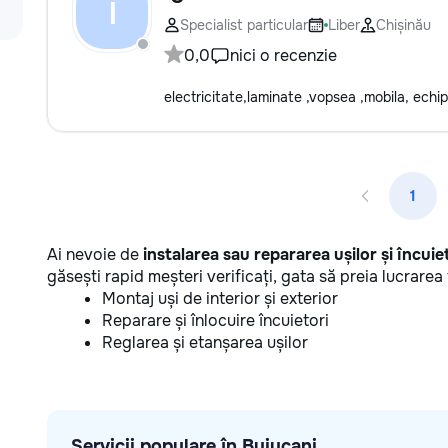
I
Specialist particular
Liber
Chișinău
0,0
nici o recenzie
electricitate,laminate ,vopsea ,mobila, ec
1
Ai nevoie de
instalarea sau repararea ușilor și încuie
găsești rapid meșteri verificați, gata să preia lucrarea 
Montaj uși de interior și exterior
Reparare și înlocuire încuietori
Reglarea și etanșarea ușilor
Servicii populare în Buiucani