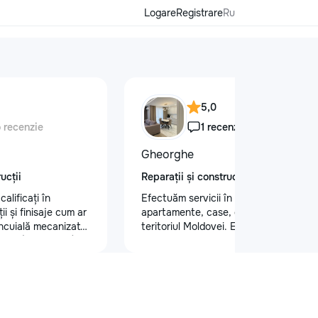
Logare
Registrare
Ru
5,0
o recenzie
1 recenzie
Gheorghe
ucții
Reparații și construcții
alificați în
Efectuăm servicii în reparatii
i și finisaje cum ar
apartamente, case, oficii, etc. pe tot
tencuială mecanizată
teritoriul Moldovei. Efectuam un
 glet (Spakliovka)
spectru larg de activitati: tencuiala
a manuală și
peretilor /chit pentru pereti/ laminat/
 și tapet fibră de
teracota/ghipsocarton /vopsit pereti
gips-carton
,poduri/ electricitate. La fel efectuam
e personalizate
si lucrari de constructie:,montam
•Electicitate
,renovam,construim. interior, exterior