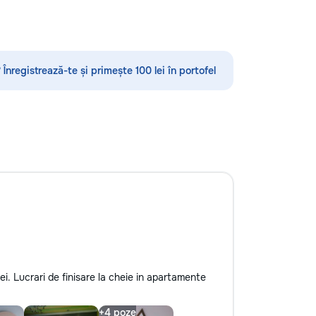
стекла для улучшения видимости и
ремонт царапин на кузове.
Дополнительно предлагаем
выпрямление вмятин без покраски,
нанесение защитных составов,
 Înregistrează-te și primește 100 lei în portofel
тонировку в соответствии с
законодательством и химчистку
салона. Услуги по полировке хрома
и антихрому придают автомобилю
стиль, а защитная пленка на фары
защищает от повреждений. Мы
придерживаемся высоких
стандартов обслуживания,
используя передовые технологии.
Доверьте нам заботу о вашем
автомобиле, и он будет радовать
вас долгие годы.
i. Lucrari de finisare la cheie in apartamente