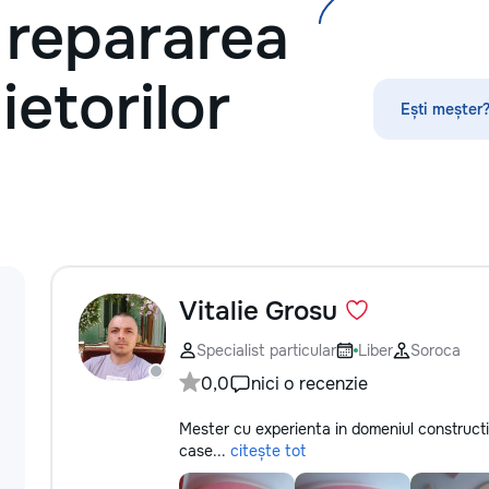
i repararea
без посредников, поэтому ремонт
обойдется на 30–50% дешевле. ⚙️
Оригинальные запчасти:
Используем только проверенные
ietorilor
или качественные аналоги. Что я
Ești meșter?
ремонтирую 👕 Стиральные и
посудомоечные машины,
сушильные машины. 🍳
Электрические и индукционные
плиты, духовые шкафы 🍲
Микроволновые печи, вытяжки 🧹
Пылесосы и мелкая бытовая
техника Водонагреватели
Электропроводку и все что связано
Vitalie Grosu
с электрикой Сантехнические
работы. Ваша техника сломалась,
Specialist particular
Liber
Soroca
искрит или не включается? Не
0,0
nici o recenzie
спешите покупать новую! Спасем
ваш бюджет.
Mester cu experienta in domeniul constructie
case...
citește tot