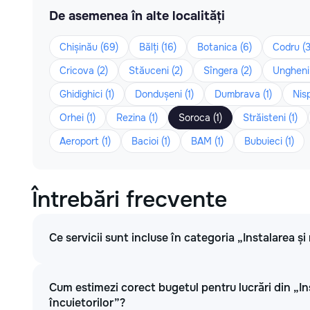
De asemenea în alte localități
Chișinău (69)
Bălți (16)
Botanica (6)
Codru (3
Cricova (2)
Stăuceni (2)
Sîngera (2)
Ungheni 
Ghidighici (1)
Dondușeni (1)
Dumbrava (1)
Nisp
Orhei (1)
Rezina (1)
Soroca (1)
Străisteni (1)
Aeroport (1)
Bacioi (1)
BAM (1)
Bubuieci (1)
Întrebări frecvente
Ce servicii sunt incluse în categoria „Instalarea și 
Cum estimezi corect bugetul pentru lucrări din „Ins
încuietorilor”?