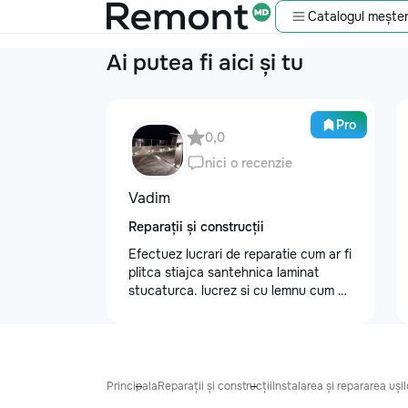
Catalogul meșter
Ai putea fi aici și tu
Pro
0,0
nici o recenzie
Vadim
Reparații și construcții
Efectuez lucrari de reparatie cum ar fi
plitca stiajca santehnica laminat
stucaturca. lucrez si cu lemnu cum ar
fi vagonca cine are nevoe apelati
068368379
Principala
Reparații și construcții
Instalarea și repararea ușilo