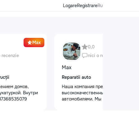
Logare
Registrare
Ru
Max
0,0
o recenzie
nici o recenzie
Max
ucții
Reparatii auto
ением домов,
Наша компания предлагает
укатуркой. Внутри
высококачественный уход за
+37368535079
автомобилями. Мы предоставляем
услуги полировки кузова для
восстановления блеска, ремонт
сколов и трещин на лобовом стекле
для обеспечения безопасности.
Также выполняем оклейку
защитными пленками, полировку