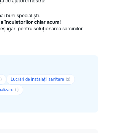
ă cu ajutorul nostru!
ai buni specialiști.
, a încuietorilor chiar acum!
șteșugari pentru soluționarea sarcinilor
Lucrări de instalații sanitare
2)
(2)
nalizare
(1)