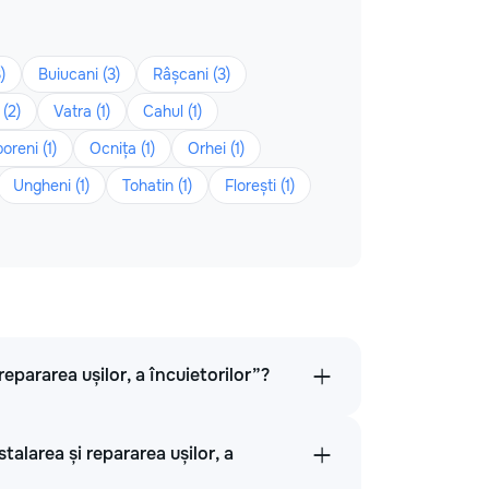
)
Buiucani (3)
Râșcani (3)
(2)
Vatra (1)
Cahul (1)
oreni (1)
Ocnița (1)
Orhei (1)
Ungheni (1)
Tohatin (1)
Florești (1)
repararea ușilor, a încuietorilor”?
talarea și repararea ușilor, a