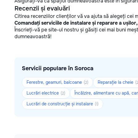
Asigurați-vă că spațiul dumneavoastră este în siguranț
Recenzii și evaluări
Citirea recenziilor clienților vă va ajuta să alegeți cei m
Comandați serviciile de instalare și reparare a ușilor
Înscrieți-vă pe site-ul nostru și găsiți cei mai buni me
dumneavoastră!
Servicii populare în Soroca
Ferestre, geamuri, balcoane
Reparație la cheie
(2)
(
Lucrări electrice
Încălzire, alimentare cu apă, ca
(2)
Lucrări de construcție și instalare
(1)