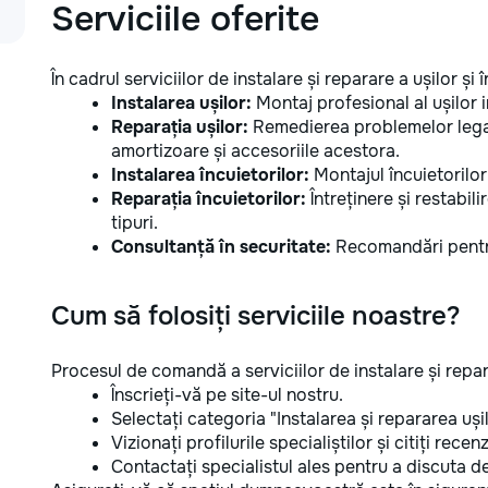
Serviciile oferite
În cadrul serviciilor de instalare și reparare a ușilor și 
Instalarea ușilor:
Montaj profesional al ușilor in
Reparația ușilor:
Remedierea problemelor legat
amortizoare și accesoriile acestora.
Instalarea încuietorilor:
Montajul încuietorilor,
Reparația încuietorilor:
Întreținere și restabili
tipuri.
Consultanță în securitate:
Recomandări pentru
Cum să folosiți serviciile noastre?
Procesul de comandă a serviciilor de instalare și repara
Înscrieți-vă pe site-ul nostru.
Selectați categoria "Instalarea și repararea ușilo
Vizionați profilurile specialiștilor și citiți recenzi
Contactați specialistul ales pentru a discuta det