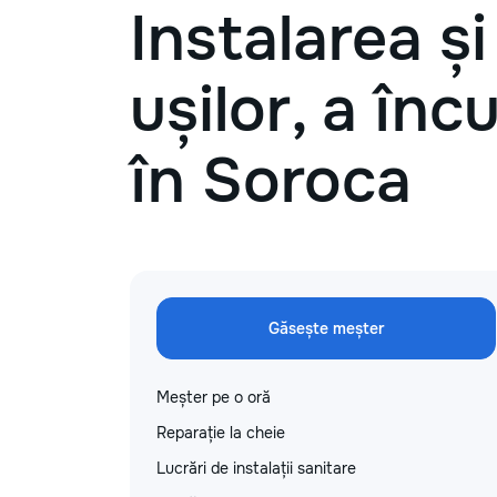
Instalarea ș
ușilor, a încu
în Soroca
Găsește meșter
Meșter pe o oră
Reparație la cheie
Lucrări de instalații sanitare