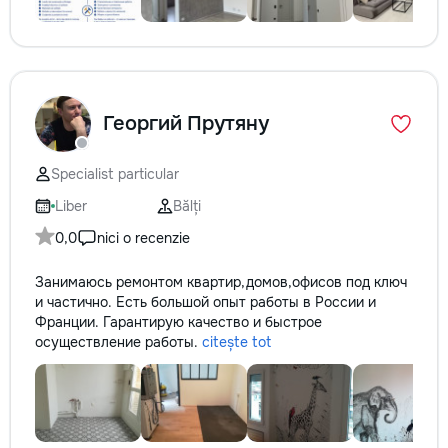
Георгий Прутяну
Specialist particular
Liber
Bălți
0,0
nici o recenzie
Занимаюсь ремонтом квартир,домов,офисов под ключ
и частично. Есть большой опыт работы в России и
Франции. Гарантирую качество и быстрое
осуществление работы.
citește tot