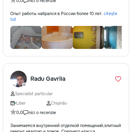
0,0
nici o recenzie
Опыт работы набрался в России более 10 лет.
citește
tot
Radu Gavrila
Specialist particular
Liber
Chișinău
0,0
nici o recenzie
Занимаемся внутренней отделкой помещений,элитный
ремонт квартир и домов. Среднего класса