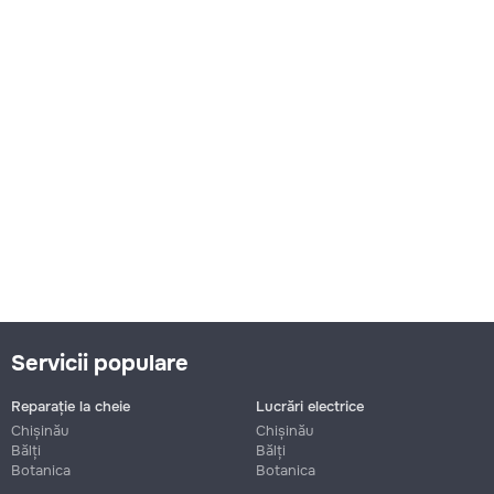
Servicii populare
Reparație la cheie
Lucrări electrice
Chișinău
Chișinău
Bălți
Bălți
Botanica
Botanica