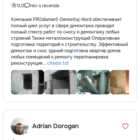
0,0
nici o recenzie
Компания PROdiamant-Demontaj-Nord обеспечивает
полный цикл услуг в сфере демонтажа проводит
полный спектр работ по сносу и демонтажу любых
строений Также металлоконструкций Оперативная
подготовка территорий к строительству. Эффективный
демонтаж и снос зданий подготовка квартир домов
любых помещений к ремонту перепланировка
реконструкция...
citește tot
Adrian Dorogan