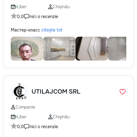
Liber
Chișinău
0,0
nici o recenzie
Мастер-класс
citește tot
UTILAJCOM SRL
Companie
Liber
Chișinău
0,0
nici o recenzie