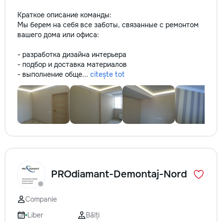
Краткое описание команды:
Мы берем на себя все заботы, связанные с ремонтом
вашего дома или офиса:
- разработка дизайна интерьера
- подбор и доставка материалов
- выполнение обще...
citește tot
PROdiamant-Demontaj-Nord
Companie
Liber
Bălți