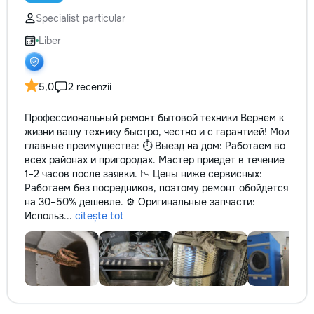
reparație veți răm
Specialist particular
comunicațiilor ascu
fotografiile tuturor
Liber
importante. Curățe
profesională Predă
apartamentul compl
5,0
2 recenzii
pentru locuit – curat
fără deșeuri de con
Prețuri orientative 
Профессиональный ремонт бытовой техники Вернем к
materiale: Prețurile
жизни вашу технику быстро, честно и с гарантией! Мои
producătorului, bran
главные преимущества: ⏱️ Выезд на дом: Работаем во
categoria produsulu
всех районах и пригородах. Мастер приедет в течение
porțelanată – de l
1–2 часов после заявки. 📉 Цены ниже сервисных:
lei/m² Laminat – d
Работаем без посредников, поэтому ремонт обойдется
lei/m² Materiale pen
на 30–50% дешевле. ⚙️ Оригинальные запчасти:
brute – de la 1 500
Использ...
citește tot
de apartament Uși i
la 2 500–7 000+ le
extensibil – de la 
Calitatea noastră –
dumneavoastră! Re
interiorul cât mai a
de proiectul de des