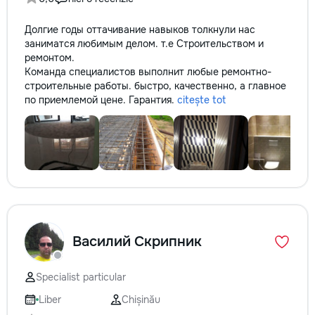
Долгие годы оттачивание навыков толкнули нас
заниматся любимым делом. т.е Строительством и
ремонтом.
Команда специалистов выполнит любые ремонтно-
строительные работы. быстро, качественно, а главное
по приемлемой цене. Гарантия.
citește tot
Василий Скрипник
Specialist particular
Liber
Chișinău