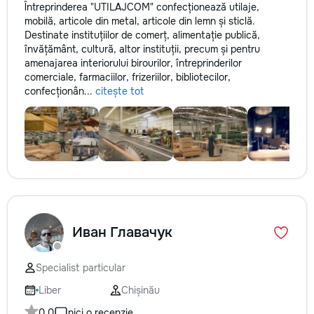
Întreprinderea "UTILAJCOM" confecționează utilaje,
mobilă, articole din metal, articole din lemn și sticlă.
Destinate instituțiilor de comerț, alimentație publică,
învățământ, cultură, altor instituții, precum și pentru
amenajarea interiorului birourilor, întreprinderilor
comerciale, farmaciilor, frizeriilor, bibliotecilor,
confecționân...
citește tot
Иван Главачук
Specialist particular
Liber
Chișinău
0,0
nici o recenzie