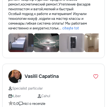
ремонт,косметический ремонт,Утепление фасадов
пенопластом и ватой,мелкий и быстрый
Особый подход к работе и матерьялам! Изучали
технологии кнауф ,ходили на мастер классы и
семинары.гибкая система оплаты! Мы работаем
качественно и аккуратно,тольк...
citește tot
Vasilii Capatina
Specialist particular
Liber
Cahul
0,0
nici o recenzie