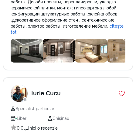
работы. Дизайн проекты, перепланировки, укладка
керамической плитки, монтаж гипсокартона любой
конфигурации ,штукатурные работы ,оклейка обоев
,декоративное оформление стен , сантехнические
работы, электро работы, изготовление мебели.
citește
tot
Iurie Cucu
Specialist particular
Liber
Chișinău
0,0
nici o recenzie