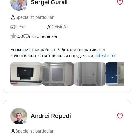
Sergei Gurali
Specialist particular
Liber
Chișinău
0,0
nici o recenzie
Большой стаж работы.Работаем оперативно и
качественно. Ответсвенный,порядочный,
citește tot
Andrei Repedi
Specialist particular