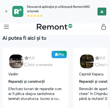
Descarcă aplicația și utilizează RemontMD
×
oriunde
★★★★★
Ai putea fi aici și tu
Pro
0,0
0,0
nici o recenzie
nici o
Vadim
Сергей Карась
Reparații și construcții
Reparații și constru
Efectuez lucrari de reparatie cum
Renovări de aparta
ar fi plitca stiajca santehnica
cheie” în Chișinău –
laminat stucaturca. lucrez si cu
până la mutare! Da
lemnu cum ar fi vagonca cine are
aveți un design-pro
nevoe apelati 068368379
problemă. Vă putem