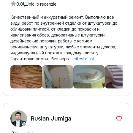
0,0
nici o recenzie
Качественный и аккуратный ремонт. Выполняю все
виды работ по внутренней отделке от штукатурки до
облицовки плиткой, от кладки до покраски и
наклеивания обоев, декоративные штукатурки,
дизайнерские потолки, работы с камнем,
веницианские штукатурки, любые элементы декора,
индивидуальный подход к каждому клиенту.
Гарантирую ремонт без нерв...
citește tot
Ruslan Jumiga