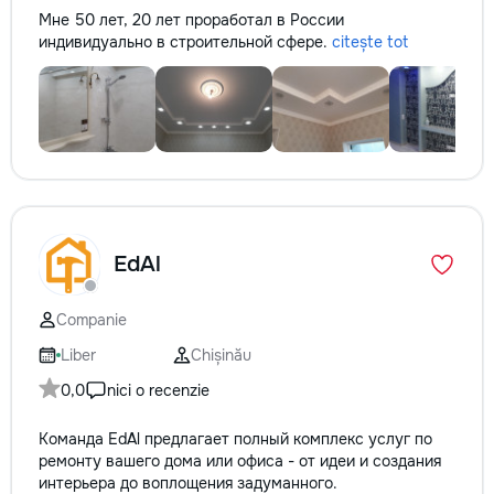
Мне 50 лет, 20 лет проработал в России
индивидуально в строительной сфере.
citește tot
EdAl
Companie
Liber
Chișinău
0,0
nici o recenzie
Команда EdAl предлагает полный комплекс услуг по
ремонту вашего дома или офиса - от идеи и создания
интерьера до воплощения задуманного.