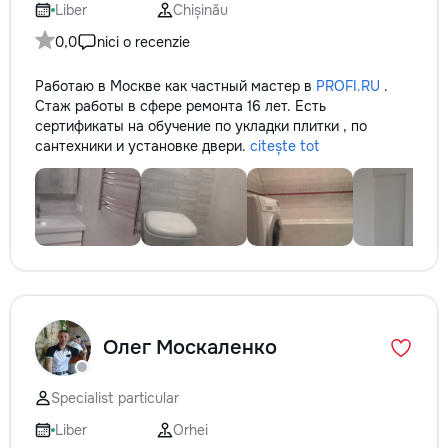
Liber
Chișinău
0,0
nici o recenzie
Работаю в Москве как частный мастер в
PROFI.RU
.
Стаж работы в сфере ремонта 16 лет. Есть
сертификаты на обучение по укладки плитки , по
сантехники и установке двери.
citește tot
Олег Москаленко
Specialist particular
Liber
Orhei