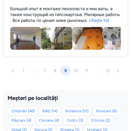
Большой опыт в монтаже пенопласта и мин.ваты, а
также конструкций из гипсокартона. Малярные работы
. Все работы по ценам ниже рыночных.
citește tot
1
...
7
8
9
10
11
...
13
Meșteri pe localități
Chișinău (46)
Bălți (14)
Botanica (10)
Buiucani (6)
Râșcani (4)
Ciocana (4)
Codru (3)
Cricova (2)
Orhei (2)
Soroca (2)
Sîngera (2)
Ungheni (2)