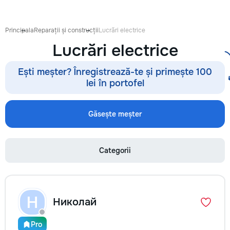
proiect de design p
pentru ca reparația 
confortabilă și ada
Principala
Reparații și construcții
Lucrări electrice
dumneavoastră. Co
Lucrări electrice
Garanție 1–2 ani În
contract, fixăm cost
termenele lucrărilor
Ești meșter? Înregistrează-te și primește 100
garanție reală pent
lei în portofel
lucrările executate
reducere Oferim red
materialele de const
Găsește meșter
finisaj prin furnizori
foto și video săptă
fiecare săptămână p
Categorii
video de pe șantier
doriți, puteți vizita
obiectul și verifica
lucrărilor. Siguranț
ascunse Înainte de
Н
Николай
fotografiem și măsu
electrică, țevile și 
comunicațiile ascu
Pro