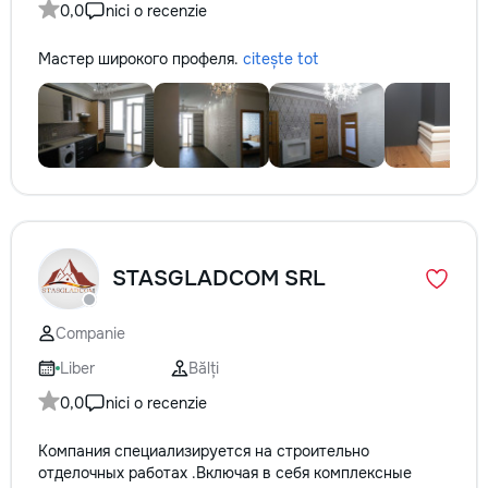
0,0
nici o recenzie
Мастер широкого профеля.
citește tot
STASGLADCOM SRL
Companie
Liber
Bălți
0,0
nici o recenzie
Компания специализируется на строительно
отделочных работах .Включая в себя комплексные