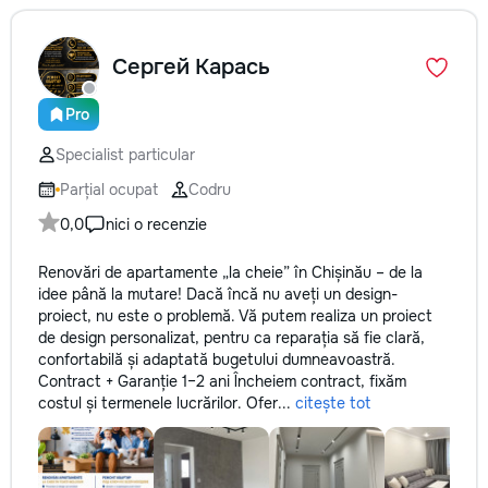
la fiecare detaliu.
pentru o consultație
Сергей Карась
deviz fără obligați
+373 603 31 178 Vi
| Telegram Disponibil
Pro
consultații și progr
gratuit Consultanță
Specialist particular
Soluții pentru orice
Parțial ocupat
Codru
Reparații executate
responsabilitate. 
0,0
nici o recenzie
ideile în locuințe co
moderne și funcțion
Renovări de apartamente „la cheie” în Chișinău – de la
noastră – liniștea ș
idee până la mutare! Dacă încă nu aveți un design-
dumneavoastră!
proiect, nu este o problemă. Vă putem realiza un proiect
de design personalizat, pentru ca reparația să fie clară,
confortabilă și adaptată bugetului dumneavoastră.
Contract + Garanție 1–2 ani Încheiem contract, fixăm
costul și termenele lucrărilor. Ofer...
citește tot