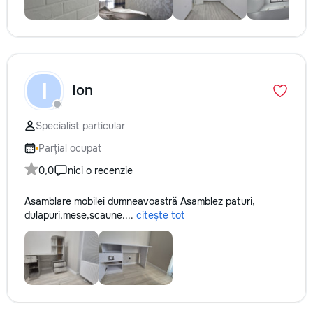
I
Ion
Specialist particular
Parțial ocupat
0,0
nici o recenzie
Asamblare mobilei dumneavoastră Asamblez paturi,
dulapuri,mese,scaune....
citește tot