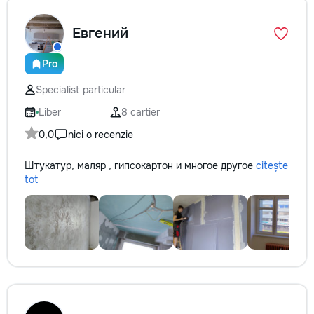
Евгений
Pro
Specialist particular
Liber
8 cartier
0,0
nici o recenzie
Штукатур, маляр , гипсокартон и многое другое
citește
tot