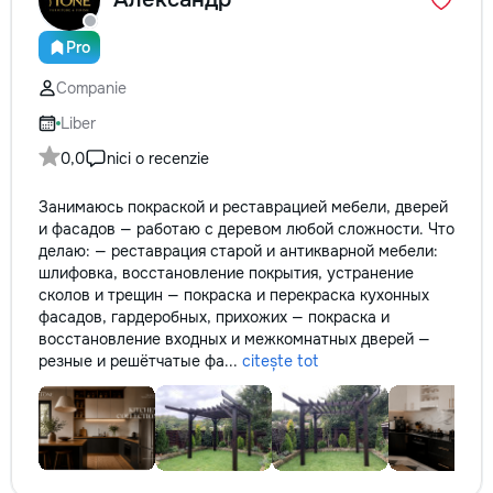
Pro
Companie
Liber
0,0
nici o recenzie
Занимаюсь покраской и реставрацией мебели, дверей
и фасадов — работаю с деревом любой сложности. Что
делаю: — реставрация старой и антикварной мебели:
шлифовка, восстановление покрытия, устранение
сколов и трещин — покраска и перекраска кухонных
фасадов, гардеробных, прихожих — покраска и
восстановление входных и межкомнатных дверей —
резные и решётчатые фа...
citește tot