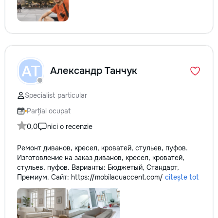
АТ
Александр Танчук
Specialist particular
Parțial ocupat
0,0
nici o recenzie
Ремонт диванов, кресел, кроватей, стульев, пуфов.
Изготовление на заказ диванов, кресел, кроватей,
стульев, пуфов. Варианты: Бюджетый, Стандарт,
Премиум. Сайт: https://mobilacuaccent.com/
citește tot