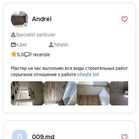
Andrei
Specialist particular
Liber
Tohatin
5,0
1 recenzie
Мастер на час выполняю все виды строительных работ
серьезное отношение к работе
citește tot
0
009.md