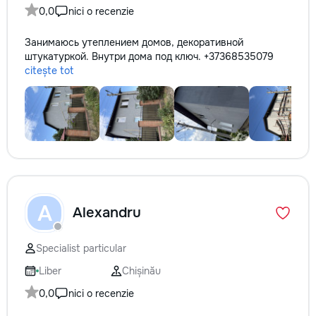
0,0
nici o recenzie
Занимаюсь утеплением домов, декоративной
штукатуркой. Внутри дома под ключ. +37368535079
citește tot
A
Alexandru
Specialist particular
Liber
Chișinău
0,0
nici o recenzie