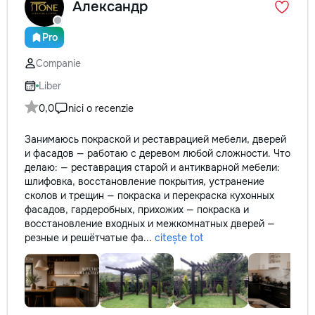
Александр
Pro
Companie
Liber
0,0
nici o recenzie
Занимаюсь покраской и реставрацией мебели, дверей
и фасадов — работаю с деревом любой сложности. Что
делаю: — реставрация старой и антикварной мебели:
шлифовка, восстановление покрытия, устранение
сколов и трещин — покраска и перекраска кухонных
фасадов, гардеробных, прихожих — покраска и
восстановление входных и межкомнатных дверей —
резные и решётчатые фа...
citește tot