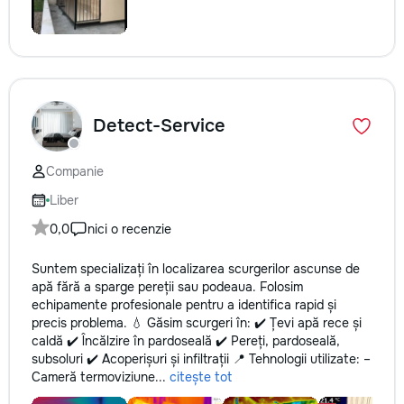
Detect-Service
Companie
Liber
0,0
nici o recenzie
Suntem specializați în localizarea scurgerilor ascunse de
apă fără a sparge pereții sau podeaua. Folosim
echipamente profesionale pentru a identifica rapid și
precis problema. 💧 Găsim scurgeri în: ✔️ Țevi apă rece și
caldă ✔️ Încălzire în pardoseală ✔️ Pereți, pardoseală,
subsoluri ✔️ Acoperișuri și infiltrații 📍 Tehnologii utilizate: –
Cameră termoviziune...
citește tot