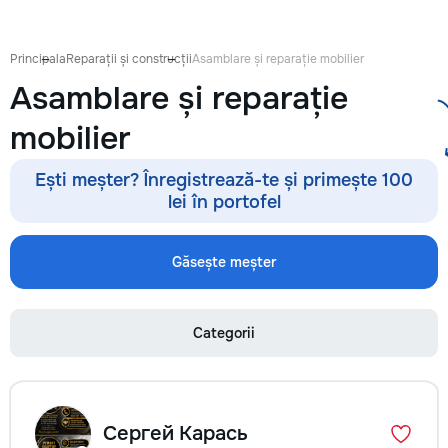
антикварной мебе
восстановление п
устранение сколо
Principala
Reparații și construcții
Asamblare și reparație mobilier
покраска и перек
Asamblare și reparație
кухонных фасадов
гардеробных, при
mobilier
покраска и восст
входных и межко
дверей — резные 
Ești meșter? Înregistrează-te și primește 100
фасады, декорати
lei în portofel
перголы и садовы
конструкции: защ
обработка, покра
Găsește meșter
массивом, шпоно
Подбираю цвет и 
интерьер — матовы
Categorii
патина, состарива
тонировка под ну
дерева. Главное в
— качество поверх
Ровное покрытие б
Сергей Карась
полос, аккуратные