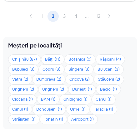
1
2
3
4
...
12
Meșteri pe localități
Chișinău (87)
Bălți (11)
Botanica (9)
Râșcani (4)
Bubuieci (3)
Codru (3)
Sîngera (3)
Buiucani (3)
Vatra (2)
Dumbrava (2)
Cricova (2)
Stăuceni (2)
Ungheni (2)
Ungheni (2)
Durlești (1)
Bacioi (1)
Ciocana (1)
BAM (1)
Ghidighici (1)
Cahul (1)
Cahul (1)
Dondușeni (1)
Orhei (1)
Taraclia (1)
Străisteni (1)
Tohatin (1)
Aeroport (1)