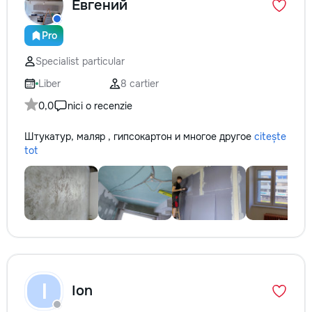
Евгений
Pro
Specialist particular
Liber
8 cartier
0,0
nici o recenzie
Штукатур, маляр , гипсокартон и многое другое
citește
tot
I
Ion