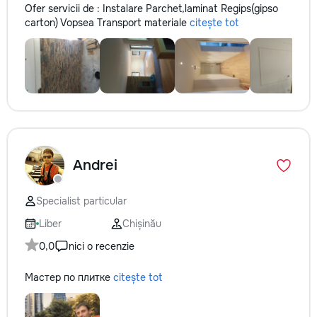
Ofer servicii de : Instalare Parchet,laminat Regips(gipso
carton) Vopsea Transport materiale
citește tot
Andrei
Specialist particular
Liber
Chișinău
0,0
nici o recenzie
Мастер по плитке
citește tot