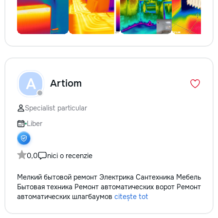
A
Artiom
Specialist particular
Liber
0,0
nici o recenzie
Мелкий бытовой ремонт Электрика Сантехника Мебель
Бытовая техника Ремонт автоматических ворот Ремонт
автоматических шлагбаумов
citește tot