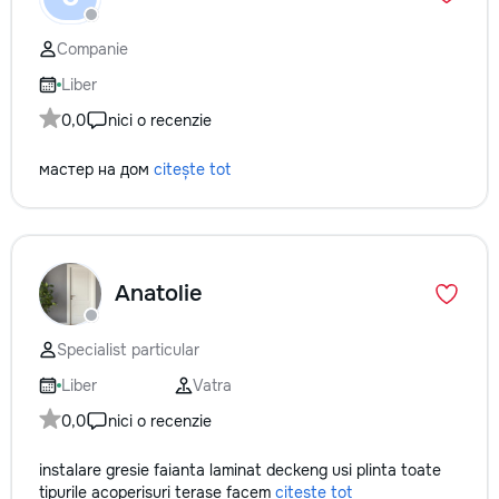
Companie
Liber
0,0
nici o recenzie
мастер на дом
citește tot
Anatolie
Specialist particular
Liber
Vatra
0,0
nici o recenzie
instalare gresie faianta laminat deckeng usi plinta toate
tipurile acoperisuri terase facem
citește tot