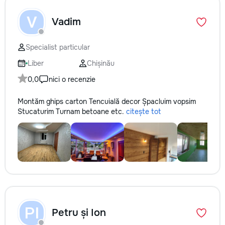
V
Vadim
Specialist particular
Liber
Chișinău
0,0
nici o recenzie
Montăm ghips carton Tencuială decor Șpacluim vopsim
Stucaturim Turnam betoane etc.
citește tot
PI
Petru și Ion