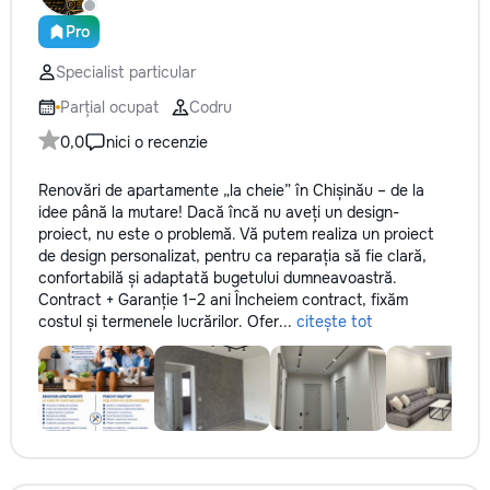
кромки, чистая ра
резьбой. Кишинёв 
Pro
Выезд на замер, к
Specialist particular
по цвету и покрыт
Parțial ocupat
Codru
0,0
nici o recenzie
Renovări de apartamente „la cheie” în Chișinău – de la
idee până la mutare! Dacă încă nu aveți un design-
proiect, nu este o problemă. Vă putem realiza un proiect
de design personalizat, pentru ca reparația să fie clară,
confortabilă și adaptată bugetului dumneavoastră.
Contract + Garanție 1–2 ani Încheiem contract, fixăm
costul și termenele lucrărilor. Ofer...
citește tot