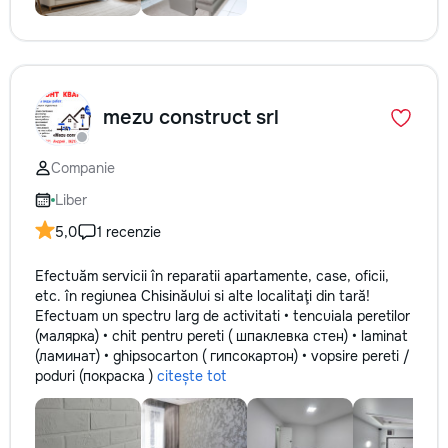
mezu construct srl
Companie
Liber
5,0
1 recenzie
Efectuăm servicii în reparatii apartamente, case, oficii,
etc. în regiunea Chisinăului si alte localitaţi din tară!
Efectuam un spectru larg de activitati • tencuiala peretilor
(малярка) • chit pentru pereti ( шпаклевка стен) • laminat
(ламинат) • ghipsocarton ( гипсокартон) • vopsire pereti /
poduri (покраска )
citește tot