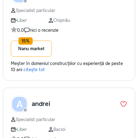
Specialist particular
Liber
Chișinău
0,0
nici o recenzie
Nanu market
Meșter în domeniul construcțiilor cu experiență de peste
10 ani
citește tot
A
andrei
Specialist particular
Liber
Bacioi