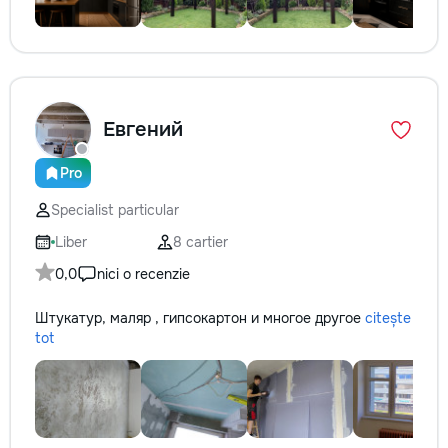
Евгений
Pro
Specialist particular
Liber
8 cartier
0,0
nici o recenzie
Штукатур, маляр , гипсокартон и многое другое
citește
tot