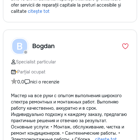
ofer servicii de reparații capitale la preturi accesibile și
calitate
citește tot
B
Bogdan
Specialist particular
Parțial ocupat
0,0
nici o recenzie
Мастер на все руки с опытом выполнения широкого
спектра ремонтных и монтажных работ. Выполняю
работу качественно, аккуратно и в срок.
Индивидуально подхожу к каждому заказу, предлагаю
практичные решения и отвечаю за результат.
Основные услуги: • Монтаж, обслуживание, чистка и
ремонт кондиционеров. • Сантехнические работы. •
Электромонтажные работы. • Сборка...
citește tot