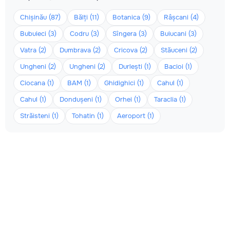
Chișinău (87)
Bălți (11)
Botanica (9)
Râșcani (4)
Bubuieci (3)
Codru (3)
Sîngera (3)
Buiucani (3)
Vatra (2)
Dumbrava (2)
Cricova (2)
Stăuceni (2)
Ungheni (2)
Ungheni (2)
Durlești (1)
Bacioi (1)
Ciocana (1)
BAM (1)
Ghidighici (1)
Cahul (1)
Cahul (1)
Dondușeni (1)
Orhei (1)
Taraclia (1)
Străisteni (1)
Tohatin (1)
Aeroport (1)