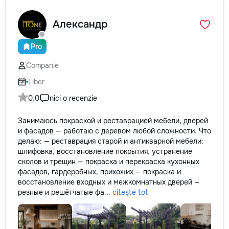
Александр
Pro
Companie
Liber
0,0
nici o recenzie
Занимаюсь покраской и реставрацией мебели, дверей
и фасадов — работаю с деревом любой сложности. Что
делаю: — реставрация старой и антикварной мебели:
шлифовка, восстановление покрытия, устранение
сколов и трещин — покраска и перекраска кухонных
фасадов, гардеробных, прихожих — покраска и
восстановление входных и межкомнатных дверей —
резные и решётчатые фа...
citește tot