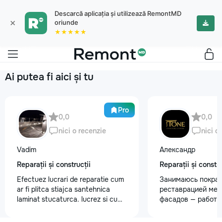
Descarcă aplicația și utilizează RemontMD
×
oriunde
★★★★★
Ai putea fi aici și tu
Pro
0,0
0,0
nici o recenzie
nici o
Vadim
Александр
Reparații și construcții
Reparații și constru
Efectuez lucrari de reparatie cum
Занимаюсь покрас
ar fi plitca stiajca santehnica
реставрацией меб
laminat stucaturca. lucrez si cu
фасадов — работа
lemnu cum ar fi vagonca cine are
любой сложности.
nevoe apelati 068368379
реставрация стар