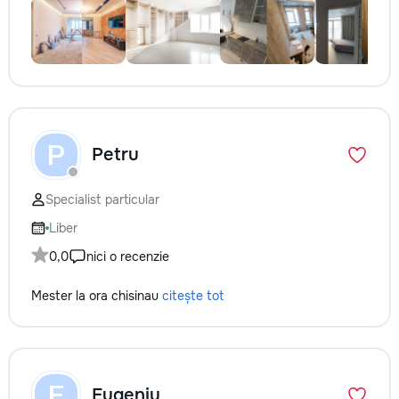
P
Petru
Specialist particular
Liber
0,0
nici o recenzie
Mester la ora chisinau
citește tot
E
Eugeniu