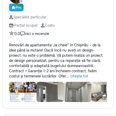
кромки, чистая ра
резьбой. Кишинёв 
Pro
Выезд на замер, к
Specialist particular
по цвету и покрыт
Parțial ocupat
Codru
0,0
nici o recenzie
Renovări de apartamente „la cheie” în Chișinău – de la
idee până la mutare! Dacă încă nu aveți un design-
proiect, nu este o problemă. Vă putem realiza un proiect
de design personalizat, pentru ca reparația să fie clară,
confortabilă și adaptată bugetului dumneavoastră.
Contract + Garanție 1–2 ani Încheiem contract, fixăm
costul și termenele lucrărilor. Ofer...
citește tot