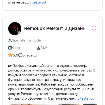
și să respec...
citește tot
RemoLux Ремонт и Дизайн
Specialist particular
Liber
BAM
5,0
3 recenzii
🏡 Профессиональный ремонт и отделка квартир,
домов, офисов и коммерческих помещений в Белцах С
каждым проектом создаем стильные, уютные и
функциональные пространства, учитывая все
пожелания клиента. Работаем аккуратно, соблюдаем
сроки и гарантируем безупречный результат. ✅ Наши
услуги: Ремонт под ключ – от демонтажа до
финального оформления Сантехнические...
citește tot