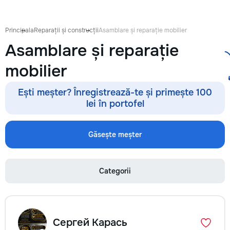
антикварной мебе
восстановление п
устранение сколо
Principala
Reparații și construcții
Asamblare și reparație mobilier
покраска и перек
Asamblare și reparație
кухонных фасадов
гардеробных, при
mobilier
покраска и восст
входных и межко
дверей — резные 
Ești meșter? Înregistrează-te și primește 100
фасады, декорати
lei în portofel
перголы и садовы
конструкции: защ
обработка, покра
Găsește meșter
массивом, шпоно
Подбираю цвет и 
интерьер — матовы
Categorii
патина, состарива
тонировка под ну
дерева. Главное в
— качество поверх
Ровное покрытие б
Сергей Карась
полос, аккуратные