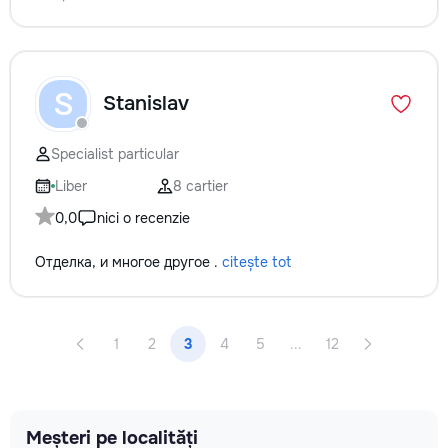
S
Stanislav
Specialist particular
Liber
8 cartier
0,0
nici o recenzie
Отделка, и многое другое .
citește tot
1
2
3
4
5
...
12
Meșteri pe localități