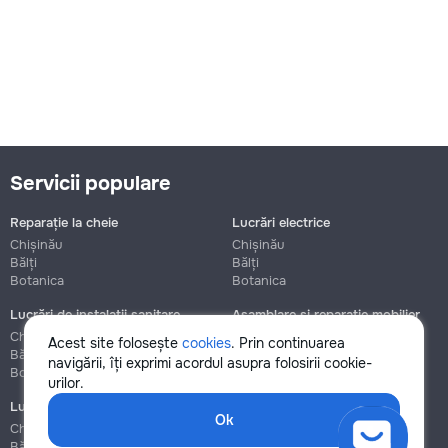
Servicii populare
Reparație la cheie
Lucrări electrice
Chișinău
Chișinău
Bălți
Bălți
Botanica
Botanica
Lucrări de instalații sanitare
Asamblare și reparație mobilier
Chișinău
Chișinău
Acest site folosește
cookies
. Prin continuarea
Bălți
Bălți
navigării, îți exprimi acordul asupra folosirii cookie-
Botanica
Botanica
urilor.
Lucrări de construcție și instalare
Ok
Chișinău
Bălți