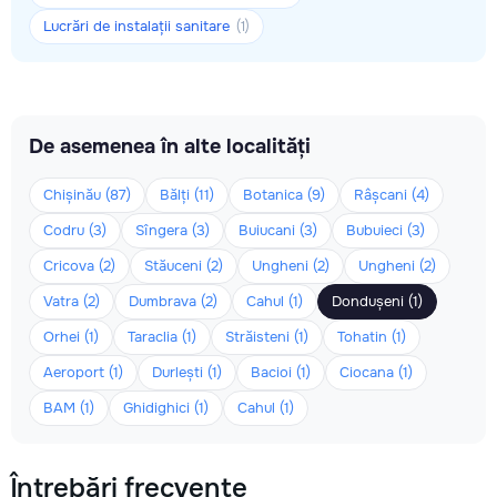
Lucrări de instalații sanitare
(1)
De asemenea în alte localități
Chișinău (87)
Bălți (11)
Botanica (9)
Râșcani (4)
Codru (3)
Sîngera (3)
Buiucani (3)
Bubuieci (3)
Cricova (2)
Stăuceni (2)
Ungheni (2)
Ungheni (2)
Vatra (2)
Dumbrava (2)
Cahul (1)
Dondușeni (1)
Orhei (1)
Taraclia (1)
Străisteni (1)
Tohatin (1)
Aeroport (1)
Durlești (1)
Bacioi (1)
Ciocana (1)
BAM (1)
Ghidighici (1)
Cahul (1)
Întrebări frecvente