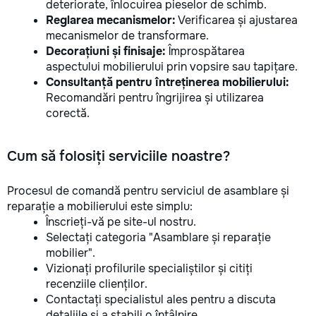
deteriorate, înlocuirea pieselor de schimb.
Reglarea mecanismelor:
Verificarea și ajustarea
mecanismelor de transformare.
Decorațiuni și finisaje:
Împrospătarea
aspectului mobilierului prin vopsire sau tapițare.
Consultanță pentru întreținerea mobilierului:
Recomandări pentru îngrijirea și utilizarea
corectă.
Cum să folosiți serviciile noastre?
Procesul de comandă pentru serviciul de asamblare și
reparație a mobilierului este simplu:
Înscrieți-vă pe site-ul nostru.
Selectați categoria "Asamblare și reparație
mobilier".
Vizionați profilurile specialiștilor și citiți
recenziile clienților.
Contactați specialistul ales pentru a discuta
detaliile și a stabili o întâlnire.