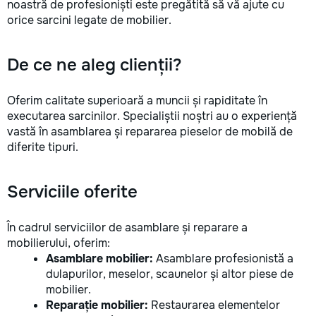
noastră de profesioniști este pregătită să vă ajute cu
Удобство — приед
orice sarcini legate de mobilier.
время, с необход
инструментами. •
цены — честные р
De ce ne aleg clienții?
скрытых затрат. С
в надежных руках
за помощью — мы
Oferim calitate superioară a muncii și rapiditate în
задачу быстро и к
executarea sarcinilor. Specialiștii noștri au o experiență
vastă în asamblarea și repararea pieselor de mobilă de
diferite tipuri.
Serviciile oferite
În cadrul serviciilor de asamblare și reparare a
mobilierului, oferim:
Asamblare mobilier:
Asamblare profesionistă a
dulapurilor, meselor, scaunelor și altor piese de
mobilier.
Reparație mobilier:
Restaurarea elementelor