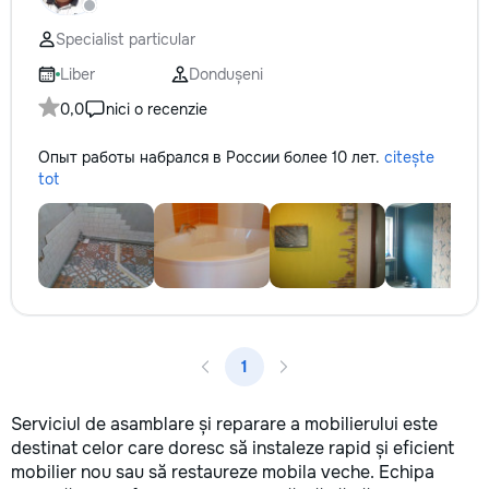
технологии. Доверьте нам
протечек, замена 
заботу о вашем автомобиле, и
сливных механизм
Specialist particular
он будет радовать вас долгие
унитазов и раковин
годы.
Электрические ра
Liber
Dondușeni
замена розеток, 
0,0
nici o recenzie
лампочек, подклю
техники. • Ремонт 
Опыт работы набрался в России более 10 лет.
citește
обслуживание око
tot
регулировка двере
замена петель, ус
замков. • Ремонт 
поклейка обоев, з
трещин, замена пл
мелкие отделочные
Благоустройство 
помощь в организ
пространства, уст
1
а также садоводс
в уходе за дачей.
выбирают нас? •
Serviciul de asamblare și reparare a mobilierului este
Профессионализм 
destinat celor care doresc să instaleze rapid și eficient
внимание к детал
mobilier nou sau să restaureze mobila veche. Echipa
заботимся о качес