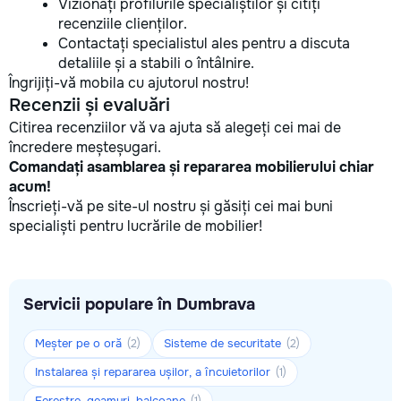
Vizionați profilurile specialiștilor și citiți
recenziile clienților.
Contactați specialistul ales pentru a discuta
detaliile și a stabili o întâlnire.
Îngrijiți-vă mobila cu ajutorul nostru!
Recenzii și evaluări
Citirea recenziilor vă va ajuta să alegeți cei mai de
încredere meșteșugari.
Comandați asamblarea și repararea mobilierului chiar
acum!
Înscrieți-vă pe site-ul nostru și găsiți cei mai buni
specialiști pentru lucrările de mobilier!
Servicii populare în Dumbrava
Meșter pe o oră
Sisteme de securitate
(2)
(2)
Instalarea și repararea ușilor, a încuietorilor
(1)
Ferestre, geamuri, balcoane