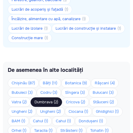
(1)
Lucrări de acoperiș și fațadă
(1)
Încălzire, alimentare cu apă, canalizare
(1)
Lucrări de izolare
Lucrări de construcție și instalare
(1)
(1)
Construcție mare
(1)
De asemenea în alte localități
Chișinău (87)
Bălți (11)
Botanica (9)
Râșcani (4)
Bubuieci (3)
Codru (3)
Sîngera (3)
Buiucani (3)
Vatra (2)
Dumbrava (2)
Cricova (2)
Stăuceni (2)
Ungheni (2)
Ungheni (2)
Ciocana (1)
Ghidighici (1)
BAM (1)
Cahul (1)
Cahul (1)
Dondușeni (1)
Orhei (1)
Taraclia (1)
Străisteni (1)
Tohatin (1)