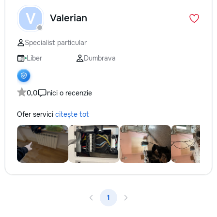
V
Valerian
Specialist particular
Liber
Dumbrava
0,0
nici o recenzie
Ofer servici
citește tot
1