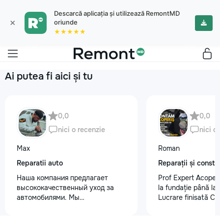
Descarcă aplicația și utilizează RemontMD
×
oriunde
★★★★★
Ai putea fi aici și tu
0,0
0,0
nici o recenzie
nici o
Max
Roman
Reparatii auto
Reparații și constru
Наша компания предлагает
Prof Expert Acoperi
высококачественный уход за
la fundație până la
автомобилями. Мы
Lucrare finisată C
предоставляем услуги
: • Demontare acope
полировки кузова для
Montare acoperiș n