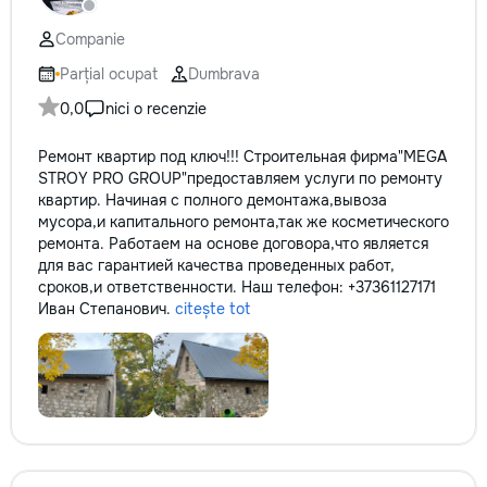
технологии. Доверьте нам
заботу о вашем автомобиле, и
Companie
он будет радовать вас долгие
годы.
Parțial ocupat
Dumbrava
0,0
nici o recenzie
Ремонт квартир под ключ!!! Строительная фирма"MEGA
STROY PRO GROUP"предоставляем услуги по ремонту
квартир. Начиная с полного демонтажа,вывоза
мусора,и капитального ремонта,так же косметического
ремонта. Работаем на основе договора,что является
для вас гарантией качества проведенных работ,
сроков,и ответственности. Наш телефон: +37361127171
Иван Степанович.
citește tot