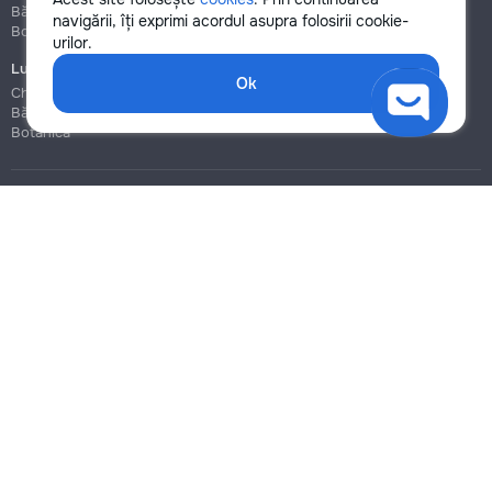
Bălți
Bălți
navigării, îți exprimi acordul asupra folosirii cookie-
Botanica
Botanica
urilor.
Lucrări de construcție și instalare
Ok
Chișinău
Bălți
Botanica
Blog
Reguli
Prețuri la servicii
Ajutor
Politica de confidențialitate
Cookies
Scrie în suport