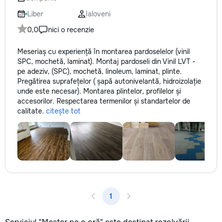
Liber
Ialoveni
0,0
nici o recenzie
Meseriaș cu experiență în montarea pardoselelor (vinil
SPC, mochetă, laminat). Montaj pardoseli din Vinil LVT -
pe adeziv, (SPC), mochetă, linoleum, laminat, plinte.
Pregătirea suprafețelor ( șapă autonivelantă, hidroizolație
unde este necesar). Montarea plintelor, profilelor și
accesorilor. Respectarea termenilor și standartelor de
calitate.
citește tot
1