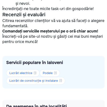
și nevoi.
Încredințați-ne toate micile task-uri din gospodărie!
Recenzii și evaluări
Citirea recenziilor clienților vă va ajuta să faceți o alegere
fundamentată.
Comandați serviciile meșterului pe o oră chiar acum!
Înscrieți-vă pe site-ul nostru și găsiți cei mai buni meșteri
pentru orice muncă!
Servicii populare în Ialoveni
Lucrări electrice
Podele
(1)
(1)
Lucrări de construcție și instalare
(1)
De asemenea în alte localități