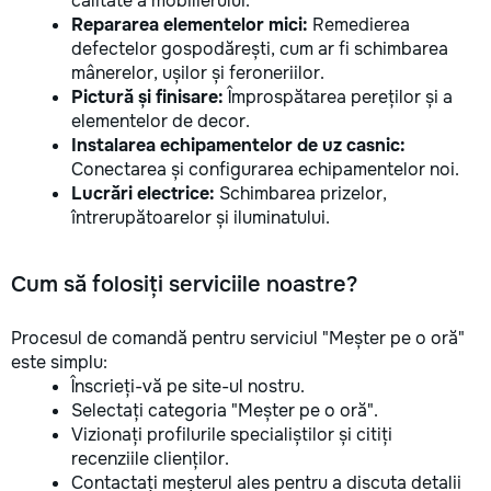
calitate a mobilierului.
Repararea elementelor mici:
Remedierea
defectelor gospodărești, cum ar fi schimbarea
mânerelor, ușilor și feroneriilor.
Pictură și finisare:
Împrospătarea pereților și a
elementelor de decor.
Instalarea echipamentelor de uz casnic:
Conectarea și configurarea echipamentelor noi.
Lucrări electrice:
Schimbarea prizelor,
întrerupătoarelor și iluminatului.
Cum să folosiți serviciile noastre?
Procesul de comandă pentru serviciul "Meșter pe o oră"
este simplu:
Înscrieți-vă pe site-ul nostru.
Selectați categoria "Meșter pe o oră".
Vizionați profilurile specialiștilor și citiți
recenziile clienților.
Contactați meșterul ales pentru a discuta detalii