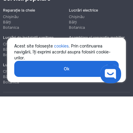
Reparație la cheie
Lucrări electrice
Chișinău
Chișinău
Bălți
Bălți
Botanica
Botanica
Lucrări de instalații sanitare
Asamblare și reparație mobilier
Chișinău
Chișinău
Acest site folosește
cookies
. Prin continuarea
Bălți
Bălți
navigării, îți exprimi acordul asupra folosirii cookie-
Botanica
Botanica
urilor.
Lucrări de construcție și instalare
Ok
Chișinău
Bălți
Botanica
Blog
Reguli
Prețuri la servicii
Ajutor
Politica de confidențialitate
Cookies