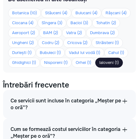
Botanica (10)
Stăuceni (4)
Buiucani (4)
Râșcani (4)
Ciocana (4)
Sîngera (3)
Bacioi (3)
Tohatin (2)
Aeroport (2)
BAM (2)
Vatra (2)
Dumbrava (2)
Ungheni (2)
Codru (2)
Cricova (2)
Străisteni (1)
Durlești (1)
Bubuieci (1)
Vadul lui vodă (1)
Cahul (1)
Ghidighici (1)
Nisporeni (1)
Orhei (1)
Ialoveni (1)
Întrebări frecvente
Ce servicii sunt incluse în categoria „Meșter pe
o oră”?
Cum se formează costul serviciilor în categoria
„Meșter pe o oră”?