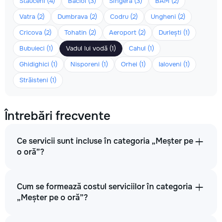
Stăuceni (4)
Bacioi (3)
Sîngera (3)
BAM (2)
Vatra (2)
Dumbrava (2)
Codru (2)
Ungheni (2)
Cricova (2)
Tohatin (2)
Aeroport (2)
Durlești (1)
Bubuieci (1)
Vadul lui vodă (1)
Cahul (1)
Ghidighici (1)
Nisporeni (1)
Orhei (1)
Ialoveni (1)
Străisteni (1)
Întrebări frecvente
Ce servicii sunt incluse în categoria „Meșter pe
o oră”?
Cum se formează costul serviciilor în categoria
„Meșter pe o oră”?