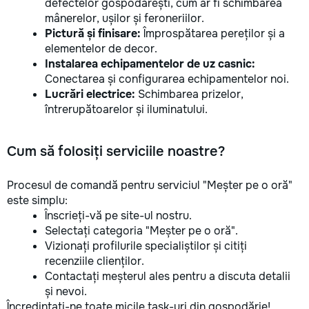
defectelor gospodărești, cum ar fi schimbarea
mânerelor, ușilor și feroneriilor.
Pictură și finisare:
Împrospătarea pereților și a
elementelor de decor.
Instalarea echipamentelor de uz casnic:
Conectarea și configurarea echipamentelor noi.
Lucrări electrice:
Schimbarea prizelor,
întrerupătoarelor și iluminatului.
Cum să folosiți serviciile noastre?
Procesul de comandă pentru serviciul "Meșter pe o oră"
este simplu:
Înscrieți-vă pe site-ul nostru.
Selectați categoria "Meșter pe o oră".
Vizionați profilurile specialiștilor și citiți
recenziile clienților.
Contactați meșterul ales pentru a discuta detalii
și nevoi.
Încredințați-ne toate micile task-uri din gospodărie!