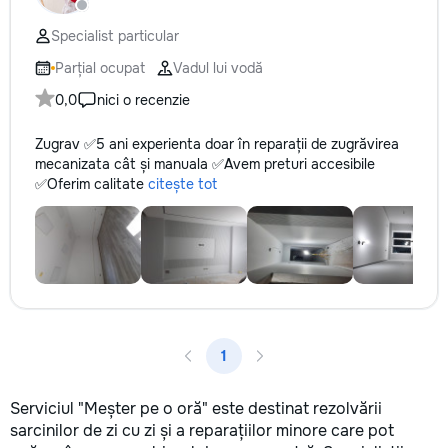
не включается? Не спешите
✔ Обучение взро
покупать новую! Спасем ваш
Бесплатный пробн
Specialist particular
бюджет.
Parțial ocupat
Vadul lui vodă
0,0
nici o recenzie
Zugrav ✅️5 ani experienta doar în reparații de zugrăvirea
mecanizata cât și manuala ✅️Avem preturi accesibile
✅️Oferim calitate
citește tot
1
Serviciul "Meșter pe o oră" este destinat rezolvării
sarcinilor de zi cu zi și a reparațiilor minore care pot