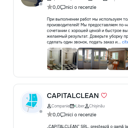
0,0
nici o recenzie
При выполнении работ мы используем то
производителей! Мы предоставляем по-н
сочетании с хорошей ценой и быстрое вы
желаемый результат. Доверьте уборку пр
сделать один звонок, подать заказ и...
cit
CAPITALCLEAN
Companie
Liber
Chișinău
0,0
nici o recenzie
„CAPITALCLEAN” SRL, prestează o gamă largă