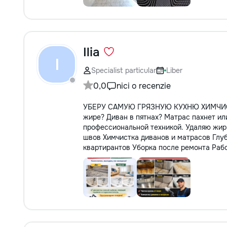
Ilia
I
Specialist particular
Liber
0,0
nici o recenzie
УБЕРУ САМУЮ ГРЯЗНУЮ КУХНЮ ХИМЧИС
жире? Диван в пятнах? Матрас пахнет ил
профессиональной техникой. Удаляю жир, 
швов Химчистка диванов и матрасов Глуб
квартирантов Уборка после ремонта Работ