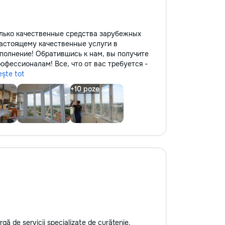
лько качественные средства зарубежных
астоящему качественные услуги в
полнение! Обратившись к нам, вы получите
офессионалам! Все, что от вас требуется -
ește tot
 de servicii specializate de curățenie.