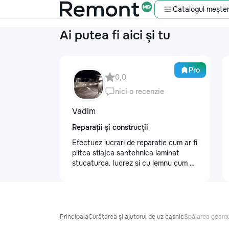
Catalogul meșter
Ai putea fi aici și tu
Pro
0,0
nici o recenzie
Vadim
Reparații și construcții
Efectuez lucrari de reparatie cum ar fi
plitca stiajca santehnica laminat
stucaturca. lucrez si cu lemnu cum ar
fi vagonca cine are nevoe apelati
068368379
Principala
Curățarea și ajutorul de uz casnic
Spălarea geamu