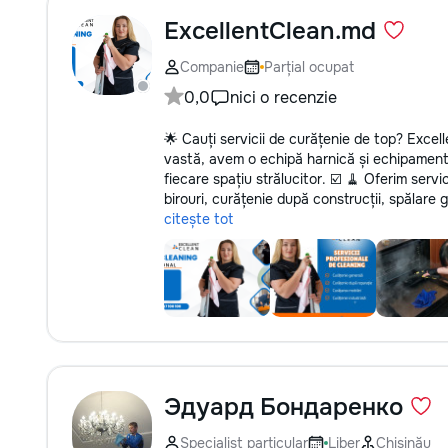
ExcellentClean.md
Companie
Parțial ocupat
0,0
nici o recenzie
🌟 Cauți servicii de curățenie de top? Excel
vastă, avem o echipă harnică și echipament
fiecare spațiu strălucitor. ☑️ 🧹 Oferim serv
birouri, curățenie după construcții, spălare 
citește tot
Эдуард Бондаренко
Specialist particular
Liber
Chișinău