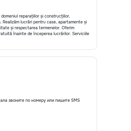
omeniul reparațiilor și construcțiilor,
m. Realizăm lucrări pentru case, apartamente și
litate și respectarea termenelor. Oferim
atuită înainte de începerea lucrărilor. Serviciile
вала звоните по номеру или пишите SMS