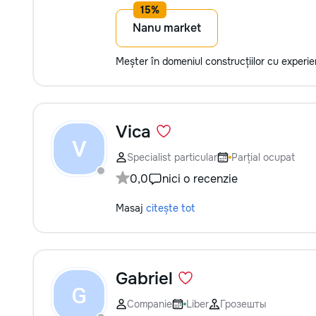
funcționale! Calitatea noastră –
liniștea și confortul dumneavoastră!
Nanu market
Meșter în domeniul construcțiilor cu experi
Vica
V
Specialist particular
Parțial ocupat
0,0
nici o recenzie
Masaj
citește tot
Gabriel
G
Companie
Liber
Грозешты