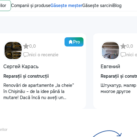
ilor
Companii și produse
Găsește meșter
Găsește sarcini
Blog
Pro
0,0
0,0
nici o recenzie
nici 
Сергей Карась
Евгений
Reparații și construcții
Reparații și constr
Renovări de apartamente „la cheie”
Штукатур, маляр 
în Chișinău – de la idee până la
многое другое
mutare! Dacă încă nu aveți un
design-proiect, nu este o problemă.
Vă putem realiza un proiect de design
personalizat, pentru ca reparația să
fie clară, confortabilă și adaptată
bugetului dumneavoastră. Contract +
rilor
Garanție 1–2 ani Încheiem contract,