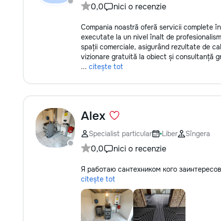
0,0
nici o recenzie
Compania noastră oferă servicii complete în d
executate la un nivel înalt de profesionalis
spații comerciale, asigurând rezultate de ca
vizionare gratuită la obiect și consultanță gr
...
citește tot
Alex
Specialist particular
Liber
Sîngera
0,0
nici o recenzie
Я работаю сантехником кого заинтересо
citește tot