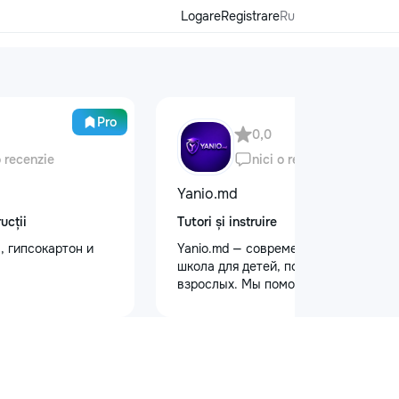
Logare
Registrare
Ru
Pro
0,0
o recenzie
nici o recenzie
Yanio.md
ucții
Tutori și instruire
, гипсокартон и
Yanio.md — современная онлайн-
школа для детей, подростков и
взрослых. Мы помогаем ученикам
улучшать знания по школьным
предметам, готовиться к
экзаменам, поступлению и
достигать личных образовательных
целей. В нашей команде работают
квалифицированные преподаватели