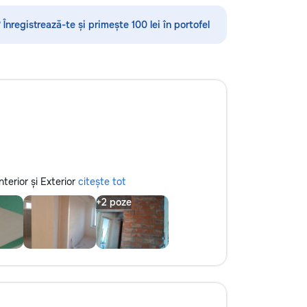
по математике, английскому языку,
русскому языку, румынскому языку,
 Înregistrează-te și primește 100 lei în portofel
биологии, химии, географии и
другим дисциплинам. Обучение
проходит онлайн на интерактивной
платформе с использованием
современных методик и
индивидуального подхода.
Подбираем преподавателя с учётом
уровня подготовки, целей и
пожеланий каждого ученика. ✔
Индивидуальные занятия и мини-
группы ✔ Подготовка к экзаменам
nterior și Exterior
citește tot
и поступлению ✔ Помощь по
школьной программе ✔ Обучение
взрослых ✔ Бесплатный пробный
урок