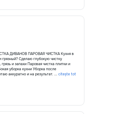
ТКА ДИВАНОВ ПАРОВАЯ ЧИСТКА Кухня в
и грязный? Сделаю глубокую чистку
грязь и запахи Паровая чистка плитки и
окая уборка кухни Уборка после
аю аккуратно и на результат. ...
citește tot