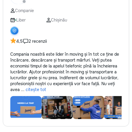
не включается? Не спешите
покупать новую! Спасем ваш
Companie
бюджет.
Liber
Chișinău
4,5
2 recenzii
Compania noastră este lider în moving și în tot ce ține de
încărcare, descărcare și transport mărfuri. Veți putea
economisi timpul de la apelul telefonic pînă la încheierea
lucrărilor. Ajutor profesionist în moving și transportare a
lucrurilor grele și nu prea. Indiferent de volumul lucrărilor,
profesioniștii noștri cu experiență vor face față. Nu veți
avea ...
citește tot