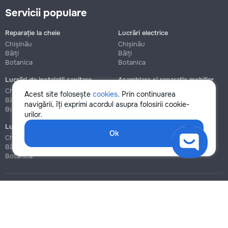
Servicii populare
Reparație la cheie
Lucrări electrice
Chișinău
Chișinău
Bălți
Bălți
Botanica
Botanica
Lucrări de instalații sanitare
Asamblare și reparație mobilier
Chișinău
Chișinău
Acest site folosește
cookies
. Prin continuarea
Bălți
Bălți
navigării, îți exprimi acordul asupra folosirii cookie-
Botanica
Botanica
urilor.
Lucrări de construcție și instalare
Ok
Chișinău
Bălți
Botanica
Blog
Reguli
Prețuri la servicii
Ajutor