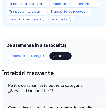
Transport de pasageri
Materiale pentru construcții
(1)
(1)
Transport interurban
Transportul de produse
(1)
(1)
Servicii de manipulare
Altă marfă
(1)
(1)
De asemenea în alte localități
Sîngera (1)
Durlești (1)
Ciocana (1)
Întrebări frecvente
Pentru ce sarcini este potrivită categoria
„Servicii de încărcător”?
Cum estimezi corect bugetul pentru lucrări din