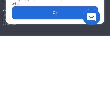
Botanica
Botanica
urilor.
Lucrări de construcție și instalare
Ok
Chișinău
Bălți
Botanica
Blog
Reguli
Prețuri la servicii
Ajutor
Politica de confidențialitate
Cookies
Scrie în suport
info@remont.md