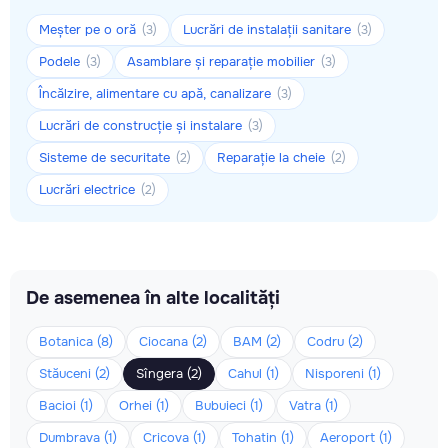
Meșter pe o oră
Lucrări de instalații sanitare
(3)
(3)
Podele
Asamblare și reparație mobilier
(3)
(3)
Încălzire, alimentare cu apă, canalizare
(3)
Lucrări de construcție și instalare
(3)
Sisteme de securitate
Reparație la cheie
(2)
(2)
Lucrări electrice
(2)
De asemenea în alte localități
Botanica (8)
Ciocana (2)
BAM (2)
Codru (2)
Stăuceni (2)
Sîngera (2)
Cahul (1)
Nisporeni (1)
Bacioi (1)
Orhei (1)
Bubuieci (1)
Vatra (1)
Dumbrava (1)
Cricova (1)
Tohatin (1)
Aeroport (1)