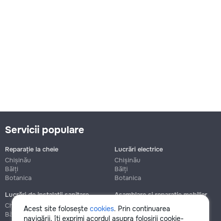
Servicii populare
Reparație la cheie
Lucrări electrice
Chișinău
Chișinău
Bălți
Bălți
Botanica
Botanica
Lucrări de instalații sanitare
Asamblare și reparație mobilier
Chișinău
Chișinău
Acest site folosește
cookies
. Prin continuarea
Bălți
Bălți
navigării, îți exprimi acordul asupra folosirii cookie-