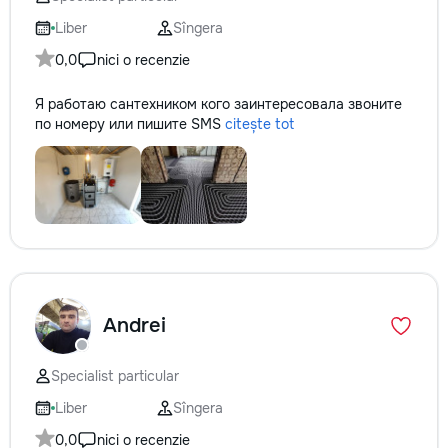
не включается? Не спешите
технологии. Дове
покупать новую! Спасем ваш
заботу о вашем а
Liber
Sîngera
бюджет.
он будет радовать
0,0
nici o recenzie
годы.
Я работаю сантехником кого заинтересовала звоните
по номеру или пишите SMS
citește tot
Andrei
Specialist particular
Liber
Sîngera
0,0
nici o recenzie