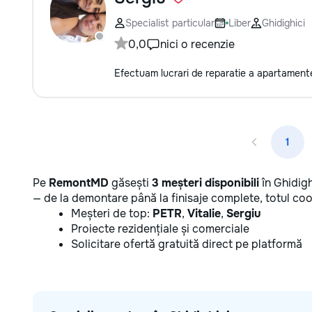
Specialist particular
Liber
Ghidighici
0,0
nici o recenzie
Efectuam lucrari de reparatie a apartamente
1
Pe
RemontMD
găsești
3 meșteri disponibili
în Ghidigh
— de la demontare până la finisaje complete, totul coo
Meșteri de top:
PETR
,
Vitalie
,
Sergiu
Proiecte rezidențiale și comerciale
Solicitare ofertă gratuită direct pe platformă