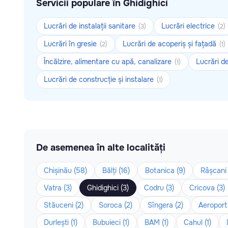
Servicii populare în Ghidighici
Lucrări de instalații sanitare
Lucrări electrice
(3)
(2)
Lucrări în gresie
Lucrări de acoperiș și fațadă
(2)
(1)
Încălzire, alimentare cu apă, canalizare
Lucrări d
(1)
Lucrări de construcție și instalare
(1)
De asemenea în alte localități
Chișinău (58)
Bălți (16)
Botanica (9)
Râșcani 
Vatra (3)
Ghidighici (3)
Codru (3)
Cricova (3)
Stăuceni (2)
Soroca (2)
Sîngera (2)
Aeroport 
Durlești (1)
Bubuieci (1)
BAM (1)
Cahul (1)