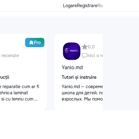
Logare
Registrare
Ru
Pro
0,0
o recenzie
nici o recenzie
Yanio.md
ucții
Tutori și instruire
e reparatie cum ar fi
Yanio.md — современная онлайн-
tehnica laminat
школа для детей, подростков и
 si cu lemnu cum ar
взрослых. Мы помогаем ученикам
e nevoe apelati
улучшать знания по школьным
предметам, готовиться к
экзаменам, поступлению и
достигать личных образовательных
целей. В нашей команде работают
квалифицированные преподаватели