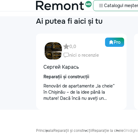
Catalogul meșter
Ai putea fi aici și tu
Pro
0,0
nici o recenzie
Сергей Карась
Reparații și construcții
Renovări de apartamente „la cheie”
în Chișinău – de la idee până la
mutare! Dacă încă nu aveți un
design-proiect, nu este o problemă.
Vă putem realiza un proiect de design
personalizat, pentru ca reparația să
fie clară, confortabilă și adaptată
bugetului dumneavoastră. Contract +
Principala
Reparații și construcții
Reparație la cheie
Ghidighi
Garanție 1–2 ani Încheiem contract,