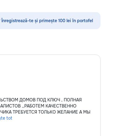
по математике, английскому языку,
русскому языку, румынскому языку,
биологии, химии, географии и
 Înregistrează-te și primește 100 lei în portofel
другим дисциплинам. Обучение
проходит онлайн на интерактивной
платформе с использованием
современных методик и
индивидуального подхода.
Подбираем преподавателя с учётом
уровня подготовки, целей и
пожеланий каждого ученика. ✔
Индивидуальные занятия и мини-
группы ✔ Подготовка к экзаменам
и поступлению ✔ Помощь по
школьной программе ✔ Обучение
взрослых ✔ Бесплатный пробный
ЛЬСТВОМ ДОМОВ ПОД КЛЮЧ , ПОЛНАЯ
урок
АЛИСТОВ ,,РАБОТЕМ КАЧЕСТВЕННО
ЗЧИКА ТРЕБУЕТСЯ ТОЛЬКО ЖЕЛАНИЕ А МЫ
ște tot