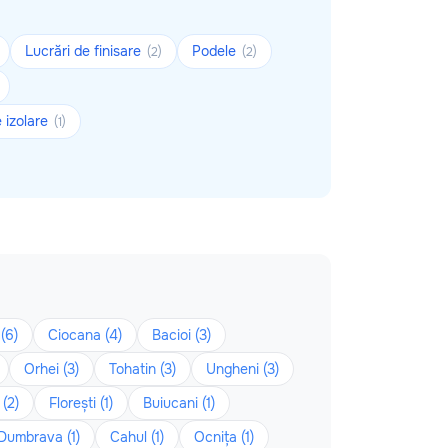
Lucrări de finisare
Podele
(2)
(2)
e izolare
(1)
(6)
Ciocana (4)
Bacioi (3)
Orhei (3)
Tohatin (3)
Ungheni (3)
(2)
Florești (1)
Buiucani (1)
Dumbrava (1)
Cahul (1)
Ocnița (1)