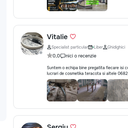
Vitalie
Specialist particular
Liber
Ghidighici
0,0
nici o recenzie
Suntem o echipa bine pregatita fiecare isi 
lucrari de cosmetika teracota si altele 06
Sergiu