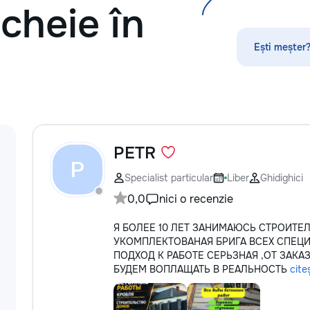
 cheie în
без посредников, поэтому ремонт
обойдется на 30–50% дешевле. ⚙️
Оригинальные запчасти:
Ești meșter?
Используем только проверенные
или качественные аналоги. Что я
ремонтирую 👕 Стиральные и
посудомоечные машины,
сушильные машины. 🍳
Электрические и индукционные
плиты, духовые шкафы 🍲
Микроволновые печи, вытяжки 🧹
PETR
Пылесосы и мелкая бытовая
P
техника Водонагреватели
Specialist particular
Liber
Ghidighici
Электропроводку и все что связано
0,0
nici o recenzie
с электрикой Сантехнические
работы. Ваша техника сломалась,
Я БОЛЕЕ 10 ЛЕТ ЗАНИМАЮСЬ СТРОИТЕ
искрит или не включается? Не
УКОМПЛЕКТОВАНАЯ БРИГА ВСЕХ СПЕЦИ
спешите покупать новую! Спасем
ПОДХОД К РАБОТЕ СЕРЬЗНАЯ ,ОТ ЗАКА
ваш бюджет.
БУДЕМ ВОПЛАЩАТЬ В РЕАЛЬНОСТЬ
cite