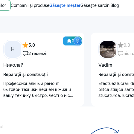
ilor
Companii și produse
Găsește meșter
Găsește sarcini
Blog
Pro
5,0
0,0
Н
2 recenzii
nici 
Николай
Vadim
Reparații și construcții
Reparații și constr
Профессиональный ремонт
Efectuez lucrari d
бытовой техники Вернем к жизни
plitca stiajca san
вашу технику быстро, честно и с
stucaturca. lucrez
гарантией! Мои главные
fi vagonca cine ar
преимущества: ⏱️ Выезд на дом:
068368379
Работаем во всех районах и
пригородах. Мастер приедет в
течение 1–2 часов после заявки. 📉
ci
Цены ниже сервисных: Работаем