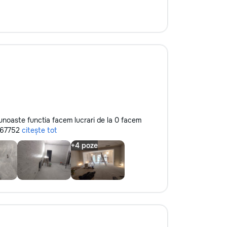
cunoaste functia facem lucrari de la 0 facem
8267752
citește tot