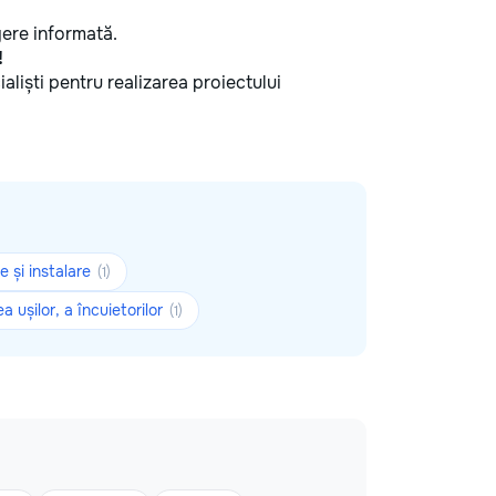
egere informată.
!
ialiști pentru realizarea proiectului
e și instalare
(1)
a ușilor, a încuietorilor
(1)