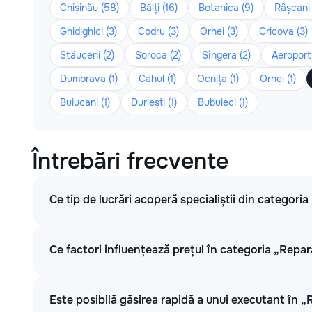
Chișinău (58)
Bălți (16)
Botanica (9)
Râșcani 
Ghidighici (3)
Codru (3)
Orhei (3)
Cricova (3)
Stăuceni (2)
Soroca (2)
Sîngera (2)
Aeroport 
Dumbrava (1)
Cahul (1)
Ocnița (1)
Orhei (1)
Buiucani (1)
Durlești (1)
Bubuieci (1)
Întrebări frecvente
Ce tip de lucrări acoperă specialiștii din categoria
Ce factori influențează prețul în categoria „Repar
Este posibilă găsirea rapidă a unui executant în „