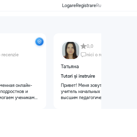
Logare
Registrare
Ru
0,0
o recenzie
nici o recenzie
Татьяна
Tutori și instruire
еменная онлайн-
Привет! Меня зовут Татьяна Я —
 подростков и
учитель начальных классов с
могаем ученикам
высшим педагогическим и
 по школьным
психологическим образованием.
иться к
Обучаю с любовью и душой!
уплению и
Предлагаю: Для малышей: ✨
х образовательных
качественную подготовку к школе
команде работают
✨ обучение чтению, письму, счёту
ные преподаватели
✨ развитие речи и логического