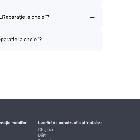
 „Reparație la cheie”?
parație la cheie”?
rație mobilier
Lucrări de construcție și instalare
Chișinău
Bălți