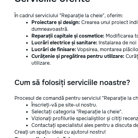
În cadrul serviciului "Reparație la cheie", oferim:
Proiectare și design:
Crearea unui proiect indi
dumneavoastră.
Reparații capitale și cosmetice:
Modificarea tot
Lucrări electrice și sanitare:
Instalarea de noi
Lucrări de finisare:
Vopsirea, montarea plăcilor 
Curățenie și pregătirea pentru utilizare:
Curățe
utilizare.
Cum să folosiți serviciile noastre?
Procesul de comandă pentru serviciul "Reparație la ch
Înscrieți-vă pe site-ul nostru.
Selectați categoria "Reparație la cheie".
Vizionați profilurile specialiștilor și citiți recenzi
Contactați specialistul ales pentru a discuta det
Creați un spațiu ideal cu ajutorul nostru!