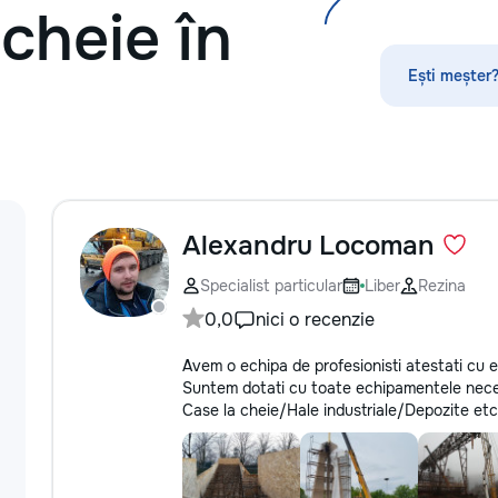
 cheie în
по математике, а
русскому языку,
биологии, химии,
Ești meșter?
другим дисципли
проходит онлайн
платформе с исп
современных мет
индивидуального
Подбираем препо
уровня подготовк
пожеланий каждо
Alexandru Locoman
Индивидуальные 
группы ✔ Подгот
Specialist particular
Liber
Rezina
и поступлению ✔
0,0
nici o recenzie
школьной програ
взрослых ✔ Бесп
Avem o echipa de profesionisti atestati cu exp
урок
Suntem dotati cu toate echipamentele neces
Case la cheie/Hale industriale/Depozite etc