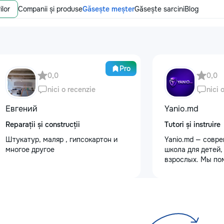
ilor
Companii și produse
Găsește meșter
Găsește sarcini
Blog
Pro
0,0
0,0
nici o recenzie
nici 
Евгений
Yanio.md
Reparații și construcții
Tutori și instruire
Штукатур, маляр , гипсокартон и
Yanio.md — совр
многое другое
школа для детей,
взрослых. Мы по
улучшать знания
предметам, готов
экзаменам, пост
достигать личны
целей. В нашей 
квалифицирован