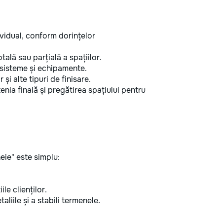
vidual, conform dorințelor
ală sau parțială a spațiilor.
 sisteme și echipamente.
și alte tipuri de finisare.
nia finală și pregătirea spațiului pentru
eie" este simplu:
ile clienților.
aliile și a stabili termenele.