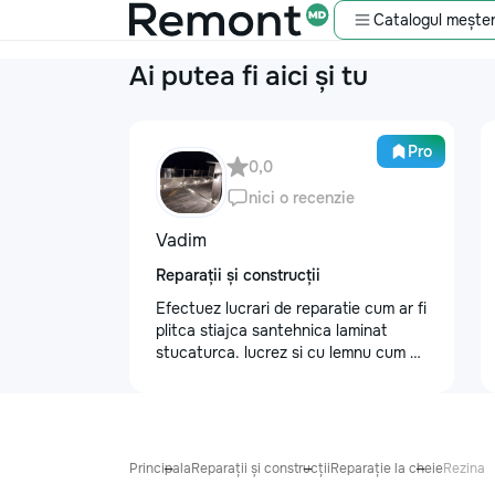
Catalogul meșter
Ai putea fi aici și tu
Pro
0,0
nici o recenzie
Vadim
Reparații și construcții
Efectuez lucrari de reparatie cum ar fi
plitca stiajca santehnica laminat
stucaturca. lucrez si cu lemnu cum ar
fi vagonca cine are nevoe apelati
068368379
Principala
Reparații și construcții
Reparație la cheie
Rezina