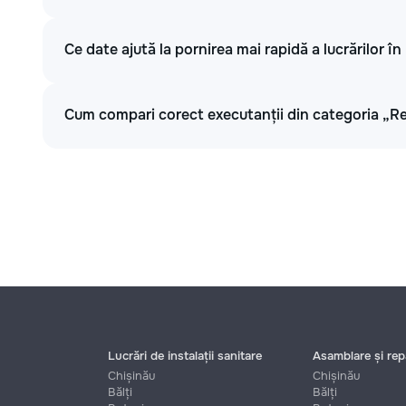
Ce date ajută la pornirea mai rapidă a lucrărilor în
Cum compari corect executanții din categoria „Re
Lucrări de instalații sanitare
Asamblare și repa
Chișinău
Chișinău
Bălți
Bălți