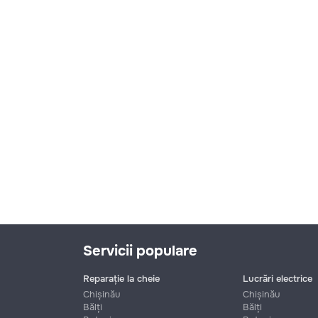
Servicii populare
Reparație la cheie
Lucrări electrice
Chișinău
Chișinău
Bălți
Bălți