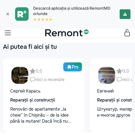
Descarcă aplicația și utilizează RemontMD
×
oriunde
★★★★★
Ai putea fi aici și tu
Pro
0,0
0,0
nici o recenzie
nici o
Сергей Карась
Евгений
Reparații și construcții
Reparații și constru
Renovări de apartamente „la
Штукатур, маляр ,
cheie” în Chișinău – de la idee
и многое другое
până la mutare! Dacă încă nu
aveți un design-proiect, nu este o
problemă. Vă putem realiza un