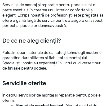
la fiecare detaliu. Contactați-ne
Serviciile de montaj și reparație pentru podele sunt o
pentru o consultație gratuită și un
parte esențială în crearea unui interior confortabil și
deviz fără obligații: 069 376 542
elegant. Echipa noastră de profesioniști este pregătită să
+373 603 31 178 Viber | WhatsApp
ofere o gamă largă de servicii pentru a asigura un aspect
| Telegram Disponibili zilnic pentru
perfect al podelelor dumneavoastră.
consultații și programări. Deviz
gratuit Consultanță profesională
Soluții pentru orice buget
De ce ne aleg clienții?
Reparații executate la timp și cu
responsabilitate. Transformăm
ideile în locuințe confortabile,
Folosim doar materiale de calitate și tehnologii moderne,
moderne și funcționale! Calitatea
garantând durabilitatea și fiabilitatea montajului.
noastră – liniștea și confortul
Specialiștii noștri au experiență în lucrul cu diverse tipuri
dumneavoastră!
de finisaje pentru podele.
Serviciile oferite
În cadrul serviciilor de montaj și reparație pentru podele,
oferim:
Montaj de parchet laminat:
Montaj rapid și de