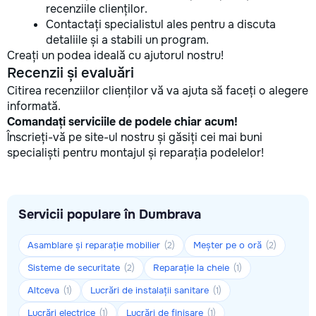
recenziile clienților.
Contactați specialistul ales pentru a discuta
detaliile și a stabili un program.
Creați un podea ideală cu ajutorul nostru!
Recenzii și evaluări
Citirea recenziilor clienților vă va ajuta să faceți o alegere
informată.
Comandați serviciile de podele chiar acum!
Înscrieți-vă pe site-ul nostru și găsiți cei mai buni
specialiști pentru montajul și reparația podelelor!
Servicii populare în Dumbrava
Asamblare și reparație mobilier
Meșter pe o oră
(2)
(2)
Sisteme de securitate
Reparație la cheie
(2)
(1)
Altceva
Lucrări de instalații sanitare
(1)
(1)
Lucrări electrice
Lucrări de finisare
(1)
(1)