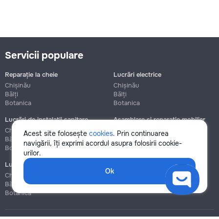
Servicii populare
Reparație la cheie
Lucrări electrice
Chișinău
Chișinău
Bălți
Bălți
Botanica
Botanica
Lucrări de instalații sanitare
Asamblare și reparație mobilier
Chișinău
Chișinău
Acest site folosește
cookies
. Prin continuarea
Bălți
Bălți
navigării, îți exprimi acordul asupra folosirii cookie-
Botanica
Botanica
urilor.
Lucrări de construcție și instalare
Ok
Chișinău
Bălți
Botanica