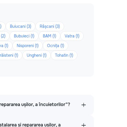
)
Buiucani (3)
Râșcani (3)
(2)
Bubuieci (1)
BAM (1)
Vatra (1)
a (1)
Nisporeni (1)
Ocnița (1)
răisteni (1)
Ungheni (1)
Tohatin (1)
repararea ușilor, a încuietorilor”?
talarea și repararea ușilor, a