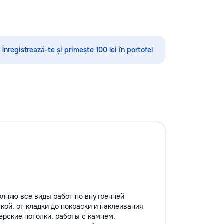
ubsol la inaltime...
мышления ✨ каллиграфия,
ориентировка в пространстве,
моторика ✨ подготовка руки к
письму ✨ интересные игровые
задания ✨ эмоционально-
 Înregistrează-te și primește 100 lei în portofel
психологическая подготовка к
обучению Для школьников (1–4
классы): ⭐️ помощь по русскому
языку, математике, чтению и
письму ⭐️ работа с трудностями в
обучении ⭐️ коррекция чтения,
развитие речи Каждый ребёнок
особенный — я найду подход
именно к вашему! Занятия проходят
весело, динамично, с любовью к
детям и заботой об их развитии.
Пишите в личные сообщения или
звоните: 📱 +37060597613 Обучение
— это интересно! Давайте
открывать этот мир вместе! Ваш
олняю все виды работ по внутренней
малыш заслуживает лучшего!
кой, от кладки до покраски и наклеивания
ерские потолки, работы с камнем,