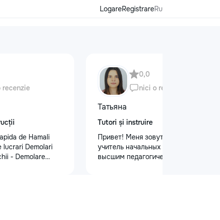
Logare
Registrare
Ru
0,0
o recenzie
nici o recenzie
Татьяна
ucții
Tutori și instruire
apida de Hamali
Привет! Меня зовут Татьяна Я —
 lucrari Demolari
учитель начальных классов с
hii - Demolare
высшим педагогическим и
din beton,ziduri.
психологическим образованием.
isului - Demontat
Обучаю с любовью и душой!
 - Decopertat pereti
Предлагаю: Для малышей: ✨
,faianta,glet,var,
качественную подготовку к школе
ferite suprafete -
✨ обучение чтению, письму, счёту
sapă,teracota -
✨ развитие речи и логического