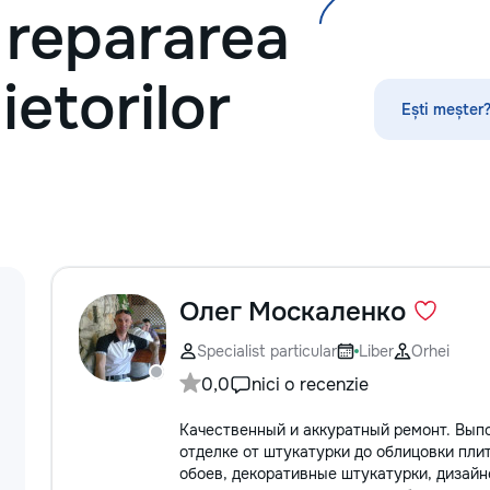
i repararea
Servicii curatenie s
ietorilor
Ești meșter?
Олег Москаленко
Specialist particular
Liber
Orhei
0,0
nici o recenzie
Качественный и аккуратный ремонт. Вып
отделке от штукатурки до облицовки плит
обоев, декоративные штукатурки, дизайн