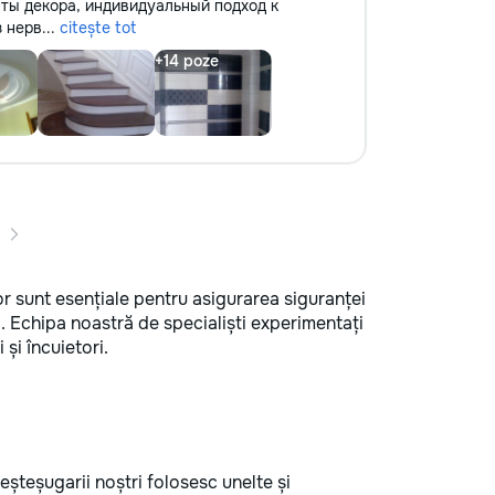
ты декора, индивидуальный подход к
 нерв...
citește tot
ilor sunt esențiale pentru asigurarea siguranței
ă. Echipa noastră de specialiști experimentați
 și încuietori.
Meșteșugarii noștri folosesc unelte și