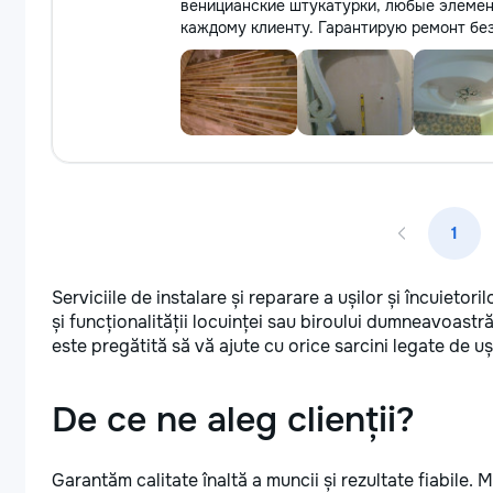
веницианские штукатурки, любые элемен
каждому клиенту. Гарантирую ремонт без
1
Serviciile de instalare și reparare a ușilor și încuietor
și funcționalității locuinței sau biroului dumneavoastr
este pregătită să vă ajute cu orice sarcini legate de uși
De ce ne aleg clienții?
Garantăm calitate înaltă a muncii și rezultate fiabile. 