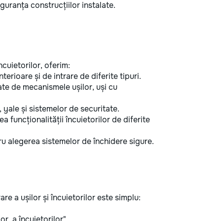
guranța construcțiilor instalate.
încuietorilor, oferim:
terioare și de intrare de diferite tipuri.
e de mecanismele ușilor, uși cu
 yale și sistemelor de securitate.
rea funcționalității încuietorilor de diferite
 alegerea sistemelor de închidere sigure.
re a ușilor și încuietorilor este simplu:
r, a încuietorilor".