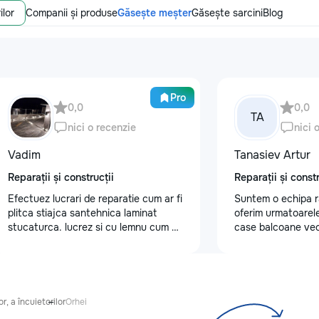
ilor
Companii și produse
Găsește meșter
Găsește sarcini
Blog
Pro
0,0
0,0
TA
nici o recenzie
nici 
Vadim
Tanasiev Artur
Reparații și construcții
Reparații și constr
Efectuez lucrari de reparatie cum ar fi
Suntem o echipa r
plitca stiajca santehnica laminat
oferim urmatoarele
stucaturca. lucrez si cu lemnu cum ar
case balcoane vec
fi vagonca cine are nevoe apelati
fundatii, elemente 
068368379
demontarea acoper
confectii metalice
de tencuiala,gresie
sapa - Decapare di
r, a încuietorilor
Orhei
Demontat parchet,