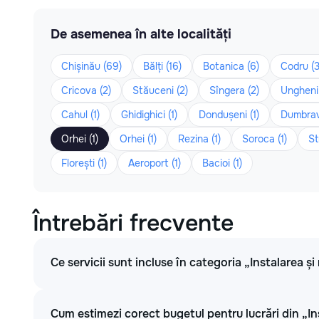
De asemenea în alte localități
Chișinău (69)
Bălți (16)
Botanica (6)
Codru (3
Cricova (2)
Stăuceni (2)
Sîngera (2)
Ungheni 
Cahul (1)
Ghidighici (1)
Dondușeni (1)
Dumbrav
Orhei (1)
Orhei (1)
Rezina (1)
Soroca (1)
St
Florești (1)
Aeroport (1)
Bacioi (1)
Întrebări frecvente
Ce servicii sunt incluse în categoria „Instalarea și 
Cum estimezi corect bugetul pentru lucrări din „Ins