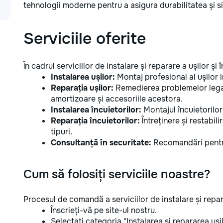
tehnologii moderne pentru a asigura durabilitatea și si
Serviciile oferite
În cadrul serviciilor de instalare și reparare a ușilor și 
Instalarea ușilor:
Montaj profesional al ușilor in
Reparația ușilor:
Remedierea problemelor legat
amortizoare și accesoriile acestora.
Instalarea încuietorilor:
Montajul încuietorilor,
Reparația încuietorilor:
Întreținere și restabili
tipuri.
Consultanță în securitate:
Recomandări pentru
Cum să folosiți serviciile noastre?
Procesul de comandă a serviciilor de instalare și repara
Înscrieți-vă pe site-ul nostru.
Selectați categoria "Instalarea și repararea ușilo