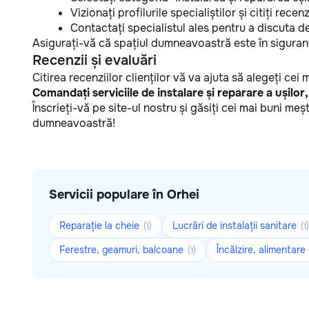
Vizionați profilurile specialiștilor și citiți recenzi
Contactați specialistul ales pentru a discuta det
Asigurați-vă că spațiul dumneavoastră este în siguranț
Recenzii și evaluări
Citirea recenziilor clienților vă va ajuta să alegeți cei m
Comandați serviciile de instalare și reparare a ușilor
Înscrieți-vă pe site-ul nostru și găsiți cei mai buni me
dumneavoastră!
Servicii populare în Orhei
Reparație la cheie
Lucrări de instalații sanitare
(1)
(1)
Ferestre, geamuri, balcoane
Încălzire, alimentare
(1)