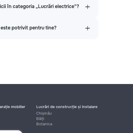
cii în categoria „Lucrări electrice”?
 este potrivit pentru tine?
rație mobilier
Lucrări de construcție și instalare
Chișinău
Bălți
Botanica