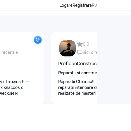
Logare
Registrare
Ru
0,0
o recenzie
nici o recenzie
ProfidanConstruct
Reparații și construcții
ут Татьяна Я —
Reparatii Chisinau!!! Oferim servicii de
х классов с
reparatii interioare de calitate,
ческим и
realizate de mesteri cu experienta.
 образованием.
Ne bazam pe seriozitate, atenție la
ю и душой!
detalii si rezultate durabile.
малышей: ✨
Programează acum o vizita la nr. de
дготовку к школе
telefon: 079557886
ю, письму, счёту
и логического