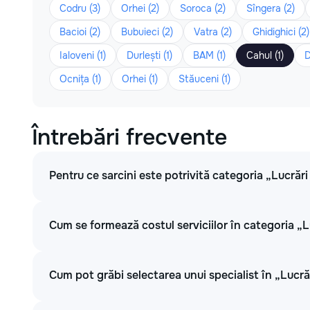
Codru (3)
Orhei (2)
Soroca (2)
Sîngera (2)
Bacioi (2)
Bubuieci (2)
Vatra (2)
Ghidighici (2)
Ialoveni (1)
Durlești (1)
BAM (1)
Cahul (1)
D
Ocnița (1)
Orhei (1)
Stăuceni (1)
Întrebări frecvente
Pentru ce sarcini este potrivită categoria „Lucrări
Cum se formează costul serviciilor în categoria „L
Cum pot grăbi selectarea unui specialist în „Lucrăr