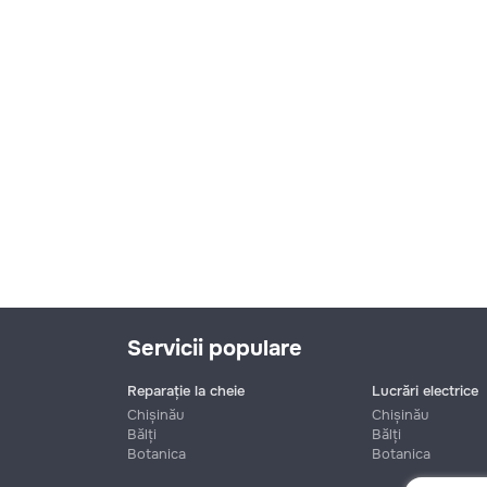
Servicii populare
Reparație la cheie
Lucrări electrice
Chișinău
Chișinău
Bălți
Bălți
Botanica
Botanica
Nume