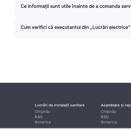
Ce informații sunt utile înainte de a comanda servi
Cum verifici că executantul din „Lucrări electrice”
Lucrări de instalații sanitare
Asamblare și repa
Chișinău
Chișinău
Bălți
Bălți
Botanica
Botanica