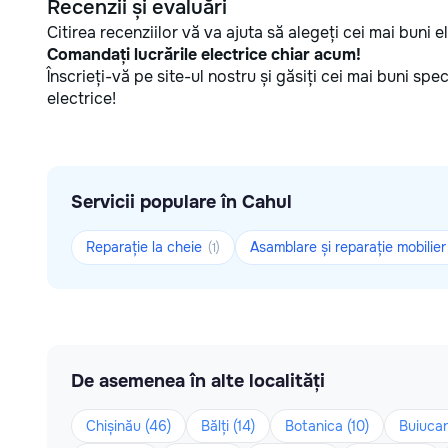
Recenzii și evaluări
Citirea recenziilor vă va ajuta să alegeți cei mai buni el
Comandați lucrările electrice chiar acum!
Înscrieți-vă pe site-ul nostru și găsiți cei mai buni sp
electrice!
Servicii populare în Cahul
Reparație la cheie
Asamblare și reparație mobilie
(1)
De asemenea în alte localități
Chișinău (46)
Bălți (14)
Botanica (10)
Buiucan