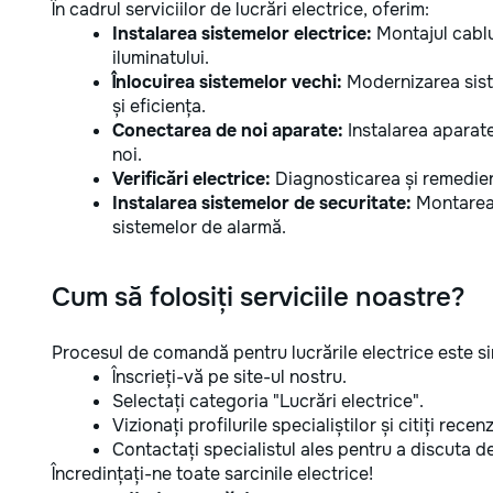
În cadrul serviciilor de lucrări electrice, oferim:
Instalarea sistemelor electrice:
Montajul cablur
iluminatului.
Înlocuirea sistemelor vechi:
Modernizarea siste
și eficiența.
Conectarea de noi aparate:
Instalarea aparate
noi.
Verificări electrice:
Diagnosticarea și remedier
Instalarea sistemelor de securitate:
Montarea 
sistemelor de alarmă.
Cum să folosiți serviciile noastre?
Procesul de comandă pentru lucrările electrice este s
Înscrieți-vă pe site-ul nostru.
Selectați categoria "Lucrări electrice".
Vizionați profilurile specialiștilor și citiți recenzi
Contactați specialistul ales pentru a discuta det
Încredințați-ne toate sarcinile electrice!