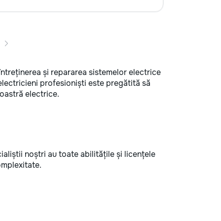
 întreținerea și repararea sistemelor electrice
ectricieni profesioniști este pregătită să
oastră electrice.
iștii noștri au toate abilitățile și licențele
omplexitate.