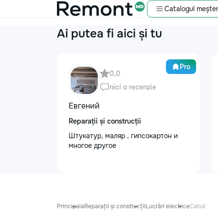
Catalogul meșter
Ai putea fi aici și tu
Pro
0,0
nici o recenzie
Евгений
Reparații și construcții
Штукатур, маляр , гипсокартон и
многое другое
Principala
Reparații și construcții
Lucrări electrice
Cahul