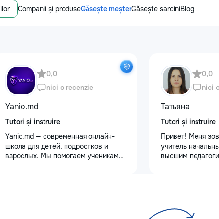
ilor
Companii și produse
Găsește meșter
Găsește sarcini
Blog
0,0
0,0
nici o recenzie
nici 
Yanio.md
Татьяна
Tutori și instruire
Tutori și instruire
Yanio.md — современная онлайн-
Привет! Меня зов
школа для детей, подростков и
учитель начальны
взрослых. Мы помогаем ученикам
высшим педагоги
улучшать знания по школьным
психологическим
предметам, готовиться к
Обучаю с любовь
экзаменам, поступлению и
Предлагаю: Для 
достигать личных образовательных
качественную по
целей. В нашей команде работают
✨ обучение чтени
квалифицированные преподаватели
✨ развитие речи 